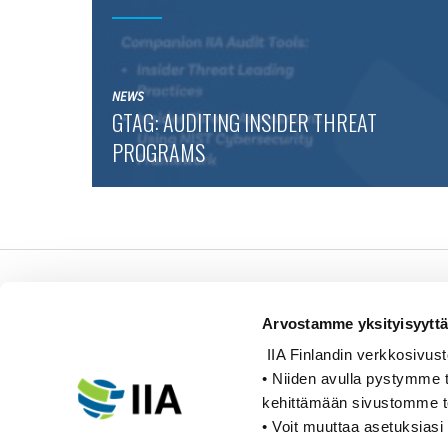
NEWS
GTAG: AUDITING INSIDER THREAT
PROGRAMS
Sisäiset tarkastajat ry /
Oy Inreviso Ab
Arvostamme yksityisyyttä
IIA Finlandin verkkosivusto k
Energiakuja 3
• Niiden avulla pystymme t
FI 00180 Helsinki
kehittämään sivustomme 
Tel. +358 (0)50 505 6669
• Voit muuttaa asetuksiasi 