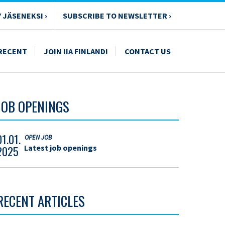
Y JÄSENEKSI ›
SUBSCRIBE TO NEWSLETTER ›
RECENT
JOIN IIA FINLAND!
CONTACT US
JOB OPENINGS
01.01.
OPEN JOB
Latest job openings
2025
RECENT ARTICLES