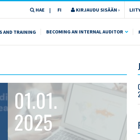
HAE
FI
KIRJAUDU SISÄÄN ›
LIIT
|
BECOMING AN INTERNAL AUDITOR
S AND TRAINING
01.01.
2025