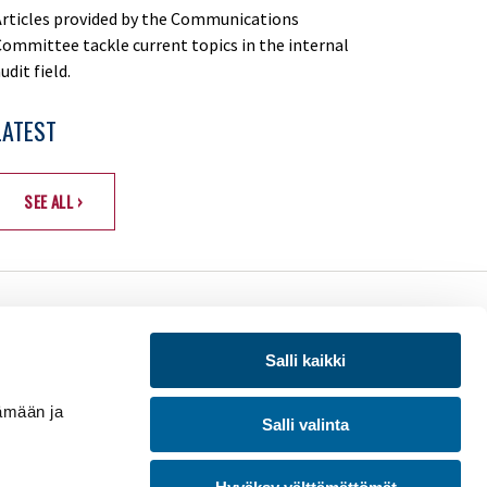
rticles provided by the Communications
ommittee tackle current topics in the internal
udit field.
LATEST
SEE ALL ›
raa meitä:
Salli kaikki
BECOME A MEMBER
LOG IN
mään ja
Salli valinta
Part of the Institute of Internal Auditors...