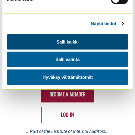
EVENTS AND TRAINING
BECOMING AN INTERNAL AUDITOR
Näytä tiedot
RECENT
JOIN IIA FINLAND!
Salli kaikki
CONTACT US
Salli valinta
Seuraa meitä:
Hyväksy välttämättömät
BECOME A MEMBER
LOG IN
...Part of the Institute of Internal Auditors...