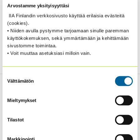
Chair in Finland: Kaarina Sinersalo –
Arvostamme yksityisyyttäsi
kaarina.sinersalo@theiia.fi
IIA Finlandin verkkosivusto käyttää erilaisia evästeitä
(cookies).
Join the conversation:
LinkedIn
• Niiden avulla pystymme tarjoamaan sinulle paremman
Follow us:
X (former Twitter)
käyttökokemuksen, sekä ymmärtämään ja kehittämään
sivustomme toimintaa.
• Voit muuttaa asetuksiasi milloin vain.
Billing information (in Finnish):
Yhteystiedot
Suostumuksen
Välttämätön
valinta
Mieltymykset
Sisäiset tarkastajat ry / Oy Inreviso Ab
Energiakuja 3
Tilastot
FI 00180 Helsinki
Tel. +358 (0)50 505 6669
Markkinointi