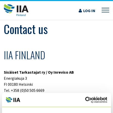
Skip
to
LOG IN
›
CONTACT US
content
Contact us
IIA FINLAND
Sisäiset Tarkastajat ry / Oy Inreviso AB
Energiakuja 3
FI 00180 Helsinki
Tel. +358 (0)50 505 6669
General queries: sisaiset.tarkastajat@theiia.fi