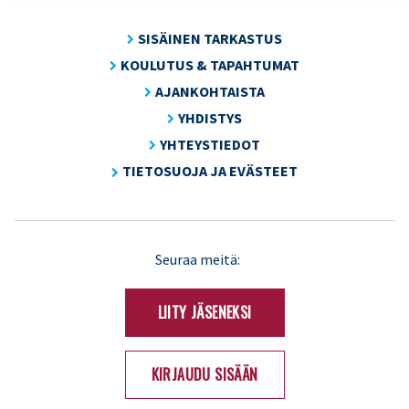
SISÄINEN TARKASTUS
KOULUTUS & TAPAHTUMAT
AJANKOHTAISTA
YHDISTYS
YHTEYSTIEDOT
TIETOSUOJA JA EVÄSTEET
LinkedIn
X
Seuraa meitä:
(Twitter)
LIITY JÄSENEKSI
KIRJAUDU SISÄÄN