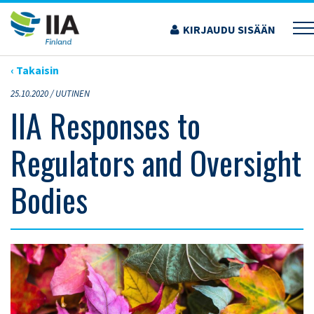
Siirry
sisältöön
KIRJAUDU SISÄÄN
›
ARTIKKELIT
›
IIA ​RESPONSES TO REGULATORS AND OVERSIGHT BODIES
‹ Takaisin
25.10.2020 /
UUTINEN
IIA ​Responses to
Regulators and Oversight
Bodies