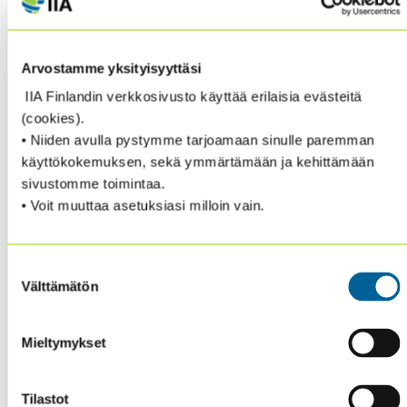
Read more from here.
So far, this year the IIA’s responses to exposure drafts and
Arvostamme yksityisyyttäsi
requests for comment from other organizations have
IIA Finlandin verkkosivusto käyttää erilaisia evästeitä
been:
(cookies).
• Niiden avulla pystymme tarjoamaan sinulle paremman
käyttökokemuksen, sekä ymmärtämään ja kehittämään
sivustomme toimintaa.
• Voit muuttaa asetuksiasi milloin vain.
Suostumuksen
Välttämätön
valinta
Mieltymykset
Tilastot