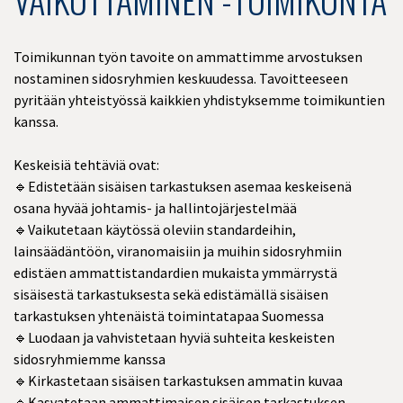
Toimikunnan työn tavoite on ammattimme arvostuksen
nostaminen sidosryhmien keskuudessa. Tavoitteeseen
pyritään yhteistyössä kaikkien yhdistyksemme toimikuntien
kanssa.
Keskeisiä tehtäviä ovat:
🔹Edistetään sisäisen tarkastuksen asemaa keskeisenä
osana hyvää johtamis- ja hallintojärjestelmää
🔹Vaikutetaan käytössä oleviin standardeihin,
lainsäädäntöön, viranomaisiin ja muihin sidosryhmiin
edistäen ammattistandardien mukaista ymmärrystä
sisäisestä tarkastuksesta sekä edistämällä sisäisen
tarkastuksen yhtenäistä toimintatapaa Suomessa
🔹Luodaan ja vahvistetaan hyviä suhteita keskeisten
sidosryhmiemme kanssa
🔹Kirkastetaan sisäisen tarkastuksen ammatin kuvaa
🔹Kasvatetaan ammattimaisen sisäisen tarkastuksen