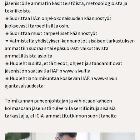
jäsenistölle ammatin käsitteistöistä, metodologioista ja
tekniikoista
🔹Suorittaa IIA:n ohjekokonaisuuden käännöstyöt
juoksevasti tarpeellisilta osin.
🔹Suorittaa muut tarpeelliset käännöstyöt
🔹Valmistella yhdistyksen kannanotot sisäisen tarkastuksen
ammattiin suoraan tai epäsuorasti vaikuttavista
ammatillisista asioita
🔹Huolehtia siitä, että tiedot, ohjeet ja standardit ovat
jäsenistön saatavilla IIAF:n www-sivuilla
🔹Huolehtia toimikuntaa koskevan IIAF:n www-sivun
ajantasaisuudesta
Toimikunnan puheenjohtajan ja vähintään kahden
kolmasosan jäsenistä tulee olla sertifioituja sisäisiä
tarkastajia, eli CIA-ammattitutkinnon suorittaneita.