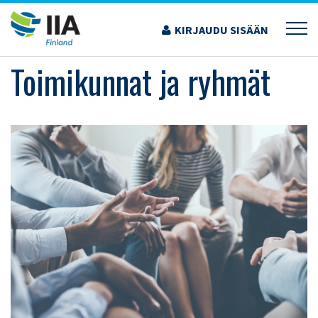
Siirry
sisältöön
KIRJAUDU SISÄÄN
›
YHDISTYS
›
TOIMIKUNNAT JA RYHMÄT
Toimikunnat ja ryhmät