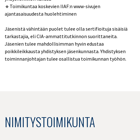
🔹Toimikuntaa koskevien IIAF:n www-sivujen
ajantasaisuudesta huolehtiminen
Jäsenistä vähintään puolet tulee olla sertifioituja sisäisiä
tarkastajia, eli CIA-ammattitutkinnon suorittaneita.
Jäsenien tulee mahdollisimman hyvin edustaa
poikkileikkausta yhdistyksen jäsenkunnasta. Yhdistyksen
toiminnanjohtajan tulee osallistua toimikunnan työhön.
NIMITYSTOIMIKUNTA