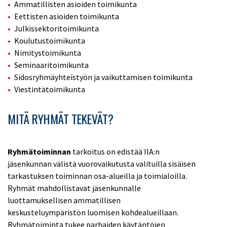
Ammatillisten asioiden toimikunta
Eettisten asioiden toimikunta
Julkissektoritoimikunta
Koulutustoimikunta
Nimitystoimikunta
Seminaaritoimikunta
Sidosryhmäyhteistyön ja vaikuttamisen toimikunta
Viestintätoimikunta
MITÄ RYHMÄT TEKEVÄT?
Ryhmätoiminnan
tarkoitus on edistää IIA:n
jäsenkunnan välistä vuorovaikutusta valituilla sisäisen
tarkastuksen toiminnan osa-alueilla ja toimialoilla.
Ryhmät mahdollistavat jäsenkunnalle
luottamuksellisen ammatillisen
keskusteluympäristön luomisen kohdealueillaan.
Ryhmätoiminta tukee parhaiden käytäntöjen