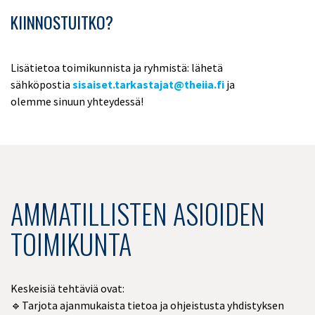
KIINNOSTUITKO?
Lisätietoa toimikunnista ja ryhmistä: lähetä
sähköpostia
sisaiset.tarkastajat@theiia.fi
ja
olemme sinuun yhteydessä!
AMMATILLISTEN ASIOIDEN
TOIMIKUNTA
Keskeisiä tehtäviä ovat:
🔹Tarjota ajanmukaista tietoa ja ohjeistusta yhdistyksen