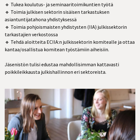
🔹 Tukea koulutus- ja seminaaritoimikuntien työtä
🔹 Toimia julkisen sektorin sisäisen tarkastuksen
asiantuntijatahona yhdistyksessä
🔹 Toimia pohjoismaisten yhdistysten (IIA) julkissektorin
tarkastajien verkostossa
🔹 Tehdä aloitteita ECIIA:n julkissektorin komitealle ja ottaa
kantaa/osallistua komitean työstämiin aiheisiin.
Jäsenistön tulisi edustaa mahdollisimman kattavasti
poikkileikkausta julkishallinnon eri sektoreista.