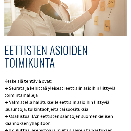
EETTISTEN ASIOIDEN
TOIMIKUNTA
Keskeisiä tehtäviä ovat:
🔹Seurata ja kehittää yleisesti eettisiin asioihin liittyviä
toimintamalleja
🔹Valmistella hallitukselle eettisiin asioihin liittyviä
lausuntoja, tulkintaohjeita tai suosituksia
🔹Osallistua IIA:n eettisten sääntöjen suomenkielisen
käännöksen ylläpitoon
🔹Kouluttaa jäsenistöä ja muita sisäisen tarkastuksen