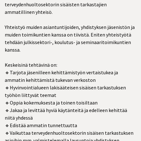
terveydenhuoltosektorin sisäisten tarkastajien
ammatillinen yhteisö.
Yhteistyö muiden asiantuntijoiden, yhdistyksen jäsenistön ja
muiden toimikuntien kanssa on tiivistä. Eniten yhteistyötä
tehdään julkissektori-, koulutus- ja seminaaritoimikuntien
kanssa.
Keskeisinä tehtävinä on:
🔹Tarjota jäsenilleen kehittämistyön vertaistukea ja
ammatin kehittämistä tukevan verkoston
🔹Hyvinvointialueen lakisääteisen sisäisen tarkastuksen
työhön liittyvät teemat
🔹Oppia kokemuksesta ja toinen toisiltaan
🔹Jakaa ja levittää hyviä käytänteitä ja edelleen kehittää
niitä yhdessä
🔹Edistää ammatin tunnettuutta
🔹Vaikuttaa terveydenhuoltosektorin sisäisen tarkastuksen
asioihin mm. valmistelemalla lausuntoja yhdistyksen