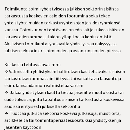
Toimikunta toimii yhdistyksessä julkisen sektorin sisäistä
tarkastusta koskevien asioiden foorumina sekä tekee
yhteistyötä muiden tarkastusyhteisöjen ja sidosryhmiensä
kanssa. Toimikunnan tehtävänä on edistää ja tukea sisäisten
tarkastajien ammattitaidon ylläpitoa ja kehittämistä.
Aktiivisen toimikuntatyön avulla yhdistys saa näkyvyyttä
julkisen sektorin eri toimijoiden ja asiantuntijoiden piirissä.
Keskeisiä tehtäviä ovat mm.:
🔹Valmistella yhdistyksen hallituksen käsiteltäväksi sisäisen
tarkastuksen ammattiin liittyviä tai vaikuttavia lausuntoja
esim. lainsäädännön valmistelua varten
🔹 Jakaa yhdistyksen kautta tietoa jäsenille muutoksista tai
uudistuksista, joita tapahtuu sisäisen tarkastusta koskevissa
asioissa erityisesti julkisella sektorilla
🔹 Tuottaa julkista sektoria koskevia julkaisuja, muistioita,
artikkeleita tai toimintaperiaatesuosituksia yhdistyksen ja
jäsenten käyttöön