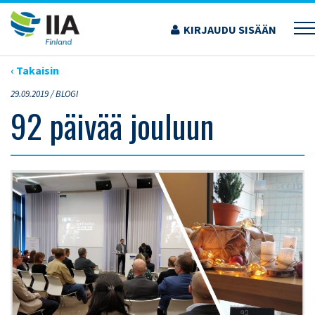
Siirry
sisältöön
KIRJAUDU SISÄÄN
›
ARTIKKELIT
›
92 PÄIVÄÄ JOULUUN
‹ Takaisin
29.09.2019 /
BLOGI
92 päivää jouluun