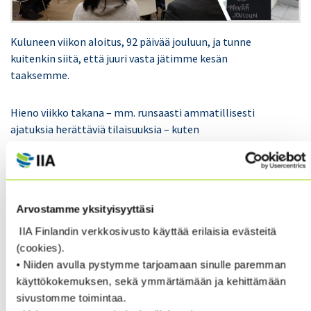
Kuluneen viikon aloitus, 92 päivää jouluun, ja tunne
kuitenkin siitä, että juuri vasta jätimme kesän
taaksemme.
Hieno viikko takana – mm. runsaasti ammatillisesti
ajatuksia herättäviä tilaisuuksia – kuten
Väärinkäytökset ja eettinen toiminta sisäisen
tarkastajan näkökulmasta sekä KPMG:n
kuukausikokous, jossa käsiteltiin Tiedonhallintalakia
ja Jatkuvuudenhallintaa.
Arvostamme yksityisyyttäsi
IIA Finlandin verkkosivusto käyttää erilaisia evästeitä
Lämmin kiitos osallistujille, kouluttajille, kaikille,
(cookies).
jotka teitte näistä tapahtumista mahdollisia. Saapa
• Niiden avulla pystymme tarjoamaan sinulle paremman
nähdä, onkohan seuraavakin tapahtumamme
käyttökokemuksen, sekä ymmärtämään ja kehittämään
huippusuosittu, ja ”myydään loppuun”.
sivustomme toimintaa.