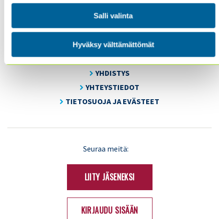
Salli valinta
SISÄINEN TARKASTUS
KOULUTUS & TAPAHTUMAT
Hyväksy välttämättömät
AJANKOHTAISTA
YHDISTYS
YHTEYSTIEDOT
TIETOSUOJA JA EVÄSTEET
LinkedIn
X
Seuraa meitä:
(Twitter)
LIITY JÄSENEKSI
KIRJAUDU SISÄÄN