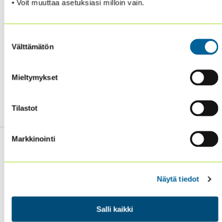
• Voit muuttaa asetuksiasi milloin vain.
Suostumuksen
Välttämätön
valinta
Mieltymykset
Tilastot
Markkinointi
Näytä tiedot
Sisäiset tarkastajat ry / Oy Inreviso Ab
Energiakuja 3
FI 00180 Helsinki
Salli kaikki
Tel. +358 (0)50 505 6669