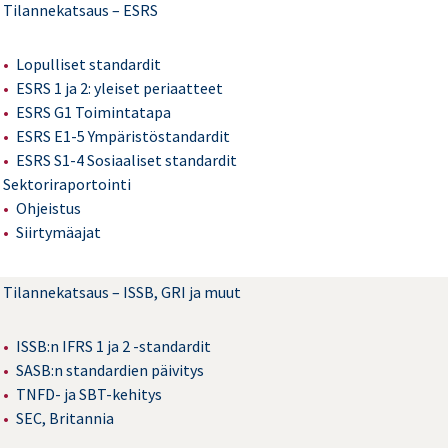
Tilannekatsaus – ESRS
Lopulliset standardit
ESRS 1 ja 2: yleiset periaatteet
ESRS G1 Toimintatapa
ESRS E1-5 Ympäristöstandardit
ESRS S1-4 Sosiaaliset standardit
Sektoriraportointi
Ohjeistus
Siirtymäajat
Tilannekatsaus – ISSB, GRI ja muut
ISSB:n IFRS 1 ja 2 -standardit
SASB:n standardien päivitys
TNFD- ja SBT-kehitys
SEC, Britannia