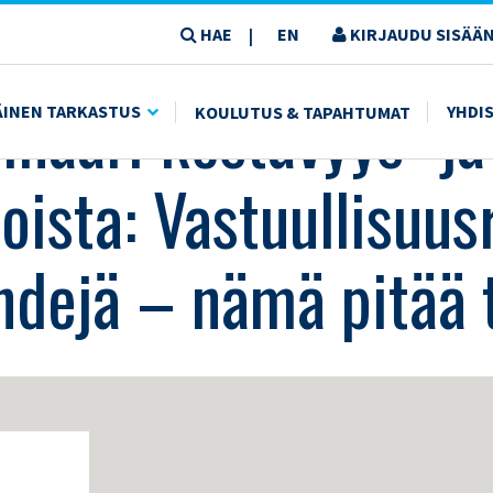
HAE
EN
KIRJAUDU SISÄÄN
|
- JA VASTUULLISUUSASIOISTA: VASTUULLISUUSRAPORTOINNIN TULIPALOJA JA TRENDEJ
naari kestävyys- ja
ÄINEN TARKASTUS
YHDI
KOULUTUS & TAPAHTUMAT
oista: Vastuullisuus
endejä – nämä pitää t