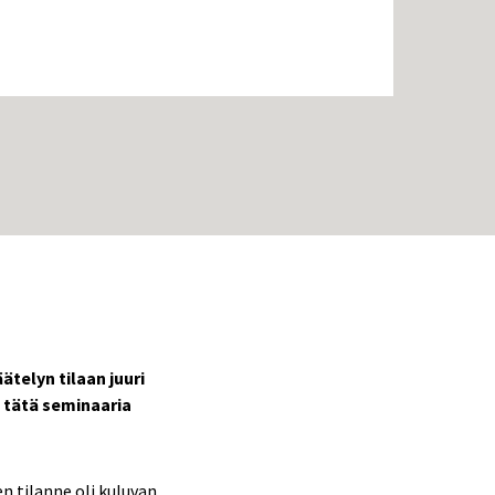
telyn tilaan juuri
ä tätä seminaaria
en tilanne oli kuluvan