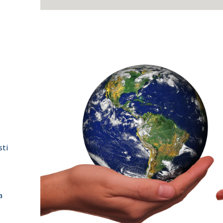
sti
a