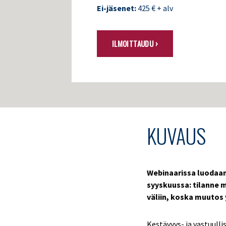
Ei-jäsenet:
425 € + alv
ILMOITTAUDU ›
KUVAUS
Webinaarissa luodaan 
syyskuussa:
tilanne m
väliin, koska muutos 
Kestävyys- ja vastuulli