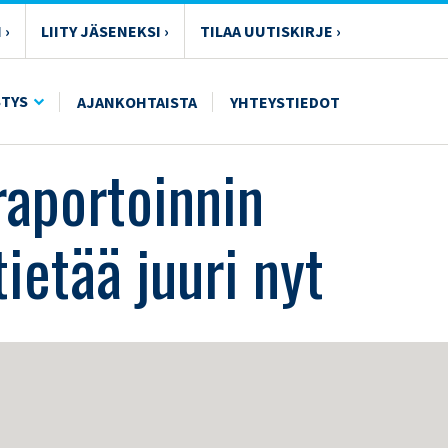
 ›
LIITY JÄSENEKSI ›
TILAA UUTISKIRJE ›
Ä – NÄMÄ PITÄÄ TIETÄÄ JUURI NYT
STYS
AJANKOHTAISTA
YHTEYSTIEDOT
raportoinnin
ietää juuri nyt