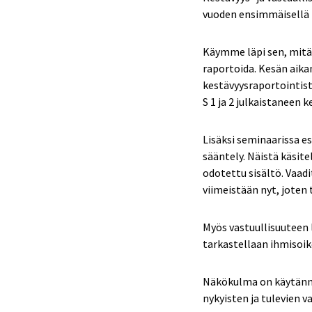
vuoden ensimmäisellä p
Käymme läpi sen, mitä 
raportoida. Kesän aika
kestävyysraportointist
S 1 ja 2 julkaistaneen 
Lisäksi seminaarissa e
sääntely. Näistä käsit
odotettu sisältö. Vaadi
viimeistään nyt, joten
Myös vastuullisuuteen 
tarkastellaan ihmisoike
Näkökulma on käytännö
nykyisten ja tulevien 