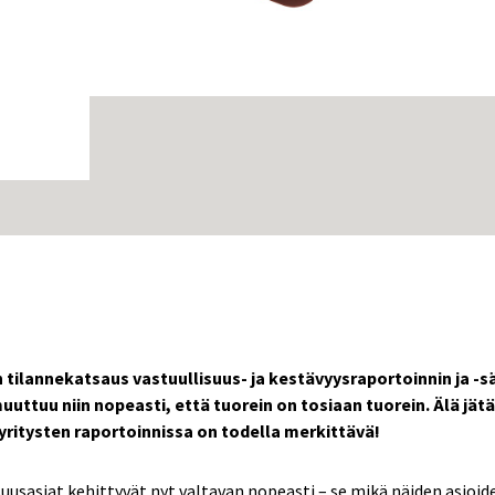
tilannekatsaus vastuullisuus- ja kestävyysraportoinnin ja -sää
uuttuu niin nopeasti, että tuorein on tosiaan tuorein. Älä jät
yritysten raportoinnissa on todella merkittävä!
suusasiat kehittyvät nyt valtavan nopeasti – se mikä näiden asioid