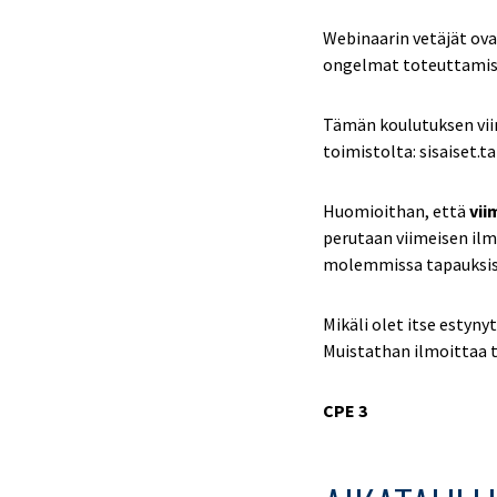
Webinaarin vetäjät ova
ongelmat toteuttamises
Tämän koulutuksen vi
toimistolta: sisaiset.t
Huomioithan, että
vii
perutaan viimeisen ilm
molemmissa tapauksis
Mikäli olet itse estyny
Muistathan ilmoittaa t
CPE 3