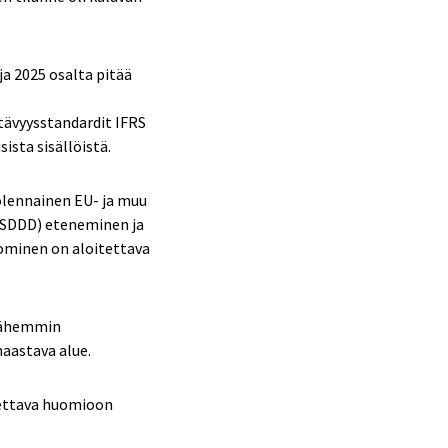
ja 2025 osalta pitää
tävyysstandardit IFRS
ista sisällöistä.
olennainen EU- ja muu
(CSDDD) eteneminen ja
luominen on aloitettava
 lähemmin
haastava alue.
tettava huomioon