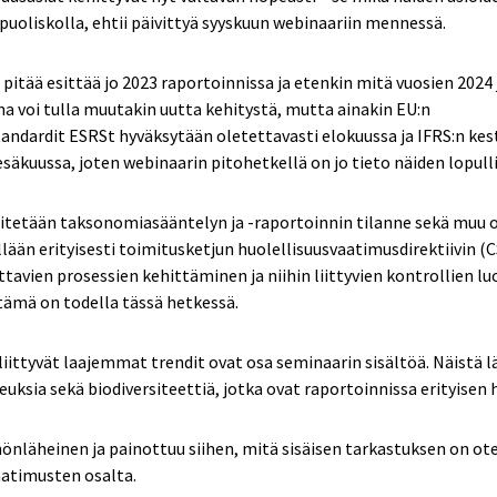
uoliskolla, ehtii päivittyä syyskuun webinaariin mennessä.
pitää esittää jo 2023 raportoinnissa ja etenkin mitä vuosien 2024 
na voi tulla muutakin uutta kehitystä, mutta ainakin EU:n
andardit ESRSt hyväksytään oletettavasti elokuussa ja IFRS:n kes
kesäkuussa, joten webinaarin pitohetkellä on jo tieto näiden lopullis
sitetään taksonomiasääntelyn ja -raportoinnin tilanne sekä muu 
ellään erityisesti toimitusketjun huolellisuusvaatimusdirektiivin 
ttavien prosessien kehittäminen ja niihin liittyvien kontrollien 
 tämä on todella tässä hetkessä.
liittyvät laajemmat trendit ovat osa seminaarin sisältöä. Näistä
uksia sekä biodiversiteettiä, jotka ovat raportoinnissa erityisen 
nläheinen ja painottuu siihen, mitä sisäisen tarkastuksen on o
vaatimusten osalta.