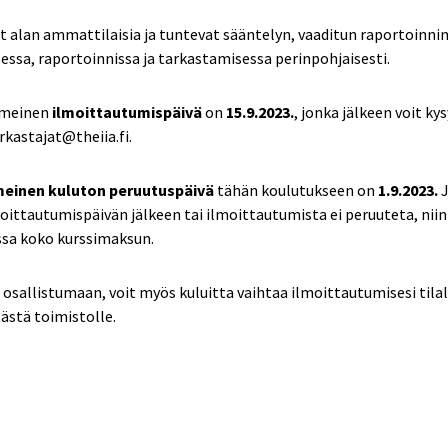
t alan ammattilaisia ja tuntevat sääntelyn, vaaditun raportoinni
sa, raportoinnissa ja tarkastamisessa perinpohjaisesti.
imeinen
ilmoittautumispäivä
on
15.9.2023
.
, jonka jälkeen voit ky
arkastajat@theiia.fi.
meinen kuluton peruutuspäivä
tähän koulutukseen on
1.9.2023.
oittautumispäivän jälkeen tai ilmoittautumista ei peruuteta, ni
sa koko kurssimaksun.
t osallistumaan, voit myös kuluitta vaihtaa ilmoittautumisesi tilal
ästä toimistolle.