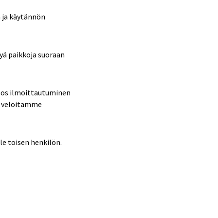
n ja käytännön
syä paikkoja suoraan
Jos ilmoittautuminen
in veloitamme
le toisen henkilön.