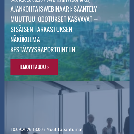
AJANKOHTAISWEBINAARI: SÄÄNTELY
MUUTTUU, ODOTUKSET KASVAVAT –
SISÄISEN TARKASTUKSEN
NÄKÖKULMA
KESTÄVYYSRAPORTOINTIIN
ILMOITTAUDU ›
10.09.2026 13:00 / Muut tapahtumat