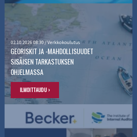
02.10.2026 08:30 / Verkkokoulutus
GEORISKIT JA -MAHDOLLISUUDET
SISÄISEN TARKASTUKSEN
OHJELMASSA
ILMOITTAUDU ›