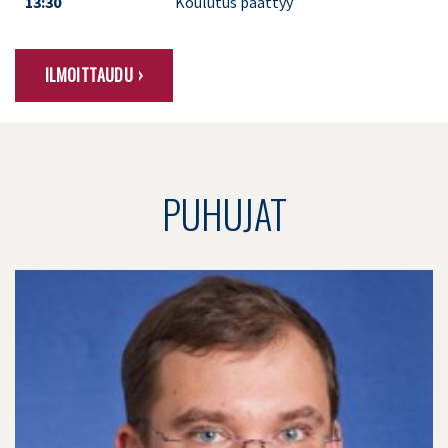
13:30
Koulutus päättyy
ILMOITTAUDU ›
PUHUJAT