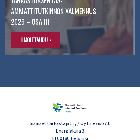
TARKASTUKSEN CIA-
AMMATTITUTKINNON VALMENNUS
2026 – OSA III
ILMOITTAUDU ›
Sisäiset tarkastajat ry / Oy Inreviso Ab
Energiakuja 3
FI 00180 Helsinki