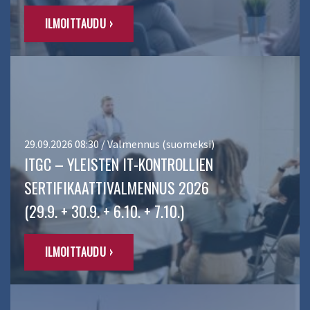
ILMOITTAUDU ›
29.09.2026 08:30 / Valmennus (suomeksi)
ITGC – YLEISTEN IT-KONTROLLIEN
SERTIFIKAATTIVALMENNUS 2026
(29.9. + 30.9. + 6.10. + 7.10.)
ILMOITTAUDU ›