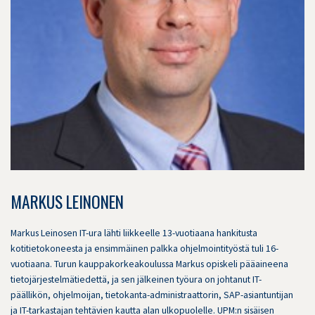
MARKUS LEINONEN
Markus Leinosen IT-ura lähti liikkeelle 13-vuotiaana hankitusta
kotitietokoneesta ja ensimmäinen palkka ohjelmointityöstä tuli 16-
vuotiaana. Turun kauppakorkeakoulussa Markus opiskeli pääaineena
tietojärjestelmätiedettä, ja sen jälkeinen työura on johtanut IT-
päällikön, ohjelmoijan, tietokanta-administraattorin, SAP-asiantuntijan
ja IT-tarkastajan tehtävien kautta alan ulkopuolelle. UPM:n sisäisen