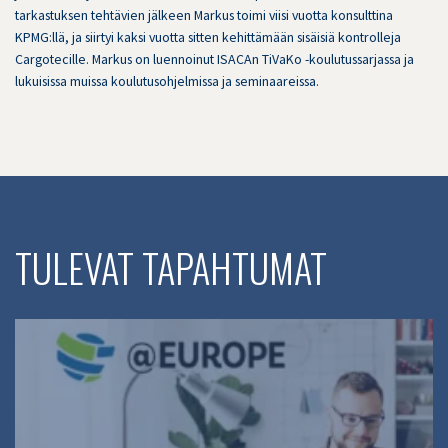
tarkastuksen tehtävien jälkeen Markus toimi viisi vuotta konsulttina
KPMG:llä, ja siirtyi kaksi vuotta sitten kehittämään sisäisiä kontrolleja
Cargotecille. Markus on luennoinut ISACAn TiVaKo -koulutussarjassa ja
lukuisissa muissa koulutusohjelmissa ja seminaareissa.
TULEVAT TAPAHTUMAT