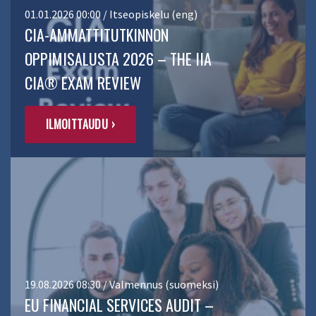
01.01.2026 00:00 / Itseopiskelu (eng)
CIA-AMMATTITUTKINNON
OPPIMISALUSTA 2026 – THE IIA
CIA® EXAM REVIEW
ILMOITTAUDU ›
19.08.2026 08:30 / Valmennus (suomeksi)
EU FINANCIAL SERVICES AUDIT –