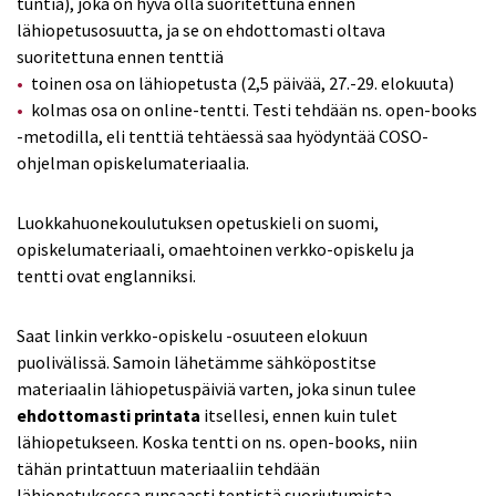
tuntia), joka on hyvä olla suoritettuna ennen
lähiopetusosuutta, ja se on ehdottomasti oltava
suoritettuna ennen tenttiä
toinen osa on lähiopetusta (2,5 päivää, 27.-29. elokuuta)
kolmas osa on online-tentti. Testi tehdään ns. open-books
-metodilla, eli tenttiä tehtäessä saa hyödyntää COSO-
ohjelman opiskelumateriaalia.
Luokkahuonekoulutuksen opetuskieli on suomi,
opiskelumateriaali, omaehtoinen verkko-opiskelu ja
tentti ovat englanniksi.
Saat linkin verkko-opiskelu -osuuteen elokuun
puolivälissä. Samoin lähetämme sähköpostitse
materiaalin lähiopetuspäiviä varten, joka sinun tulee
ehdottomasti printata
itsellesi, ennen kuin tulet
lähiopetukseen. Koska tentti on ns. open-books, niin
tähän printattuun materiaaliin tehdään
lähiopetuksessa runsaasti tentistä suoriutumista