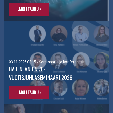
ILMOITTAUDU ›
03.11.2026 08:15 / Seminaarit ja konferenssit
IIA FINLANDIN 70-
VUOTISJUHLASEMINAARI 2026
ILMOITTAUDU ›