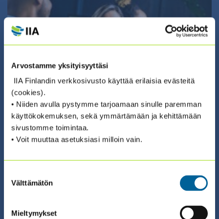
01.09.2026 08:30 / Koulutus
2026 STAK II SISÄISEN
Arvostamme yksityisyyttäsi
TARKASTUKSEN AMMATTIKURSSI™
IIA Finlandin verkkosivusto käyttää erilaisia evästeitä
(1.9. + 8.9. + 15.9.)
(cookies).
• Niiden avulla pystymme tarjoamaan sinulle paremman
käyttökokemuksen, sekä ymmärtämään ja kehittämään
ILMOITTAUDU ›
sivustomme toimintaa.
• Voit muuttaa asetuksiasi milloin vain.
Suostumuksen
Välttämätön
valinta
02.09.2026 08:30 / Valmennus (suomeksi)
Mieltymykset