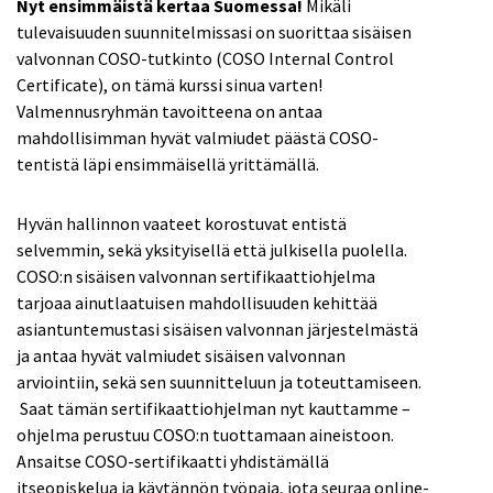
Nyt ensimmäistä kertaa Suomessa!
Mikäli
tulevaisuuden suunnitelmissasi on suorittaa sisäisen
valvonnan COSO-tutkinto (COSO Internal Control
Certificate), on tämä kurssi sinua varten!
Valmennusryhmän tavoitteena on antaa
mahdollisimman hyvät valmiudet päästä COSO-
tentistä läpi ensimmäisellä yrittämällä.
Hyvän hallinnon vaateet korostuvat entistä
selvemmin, sekä yksityisellä että julkisella puolella.
COSO:n sisäisen valvonnan sertifikaattiohjelma
tarjoaa ainutlaatuisen mahdollisuuden kehittää
asiantuntemustasi sisäisen valvonnan järjestelmästä
ja antaa hyvät valmiudet sisäisen valvonnan
arviointiin, sekä sen suunnitteluun ja toteuttamiseen.
Saat tämän sertifikaattiohjelman nyt kauttamme –
ohjelma perustuu COSO:n tuottamaan aineistoon.
Ansaitse COSO-sertifikaatti yhdistämällä
itseopiskelua ja käytännön työpaja, jota seuraa online-