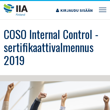
Siirry
sisältöön
KIRJAUDU SISÄÄN
›
KOULUTUS JA TAPAHTUMAT
›
COSO INTERNAL CONTROL -
SERTIFIKAATTIVALMENNUS 2019
COSO Internal Control -
sertifikaattivalmennus
2019