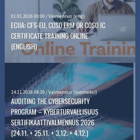
01.01.2026 00:00 / Valmennus (eng)
ECIIA: CFS-EU, COSO ERM OR COSO IC
CERTIFICATE TRAINING ONLINE
(ENGLISH)
24.11.2026 08:30 / Valmennus (suomeksi)
AUDITING THE CYBERSECURITY
PROGRAM – KYBERTURVALLISUUS
SERTIFIKAATTIVALMENNUS 2026
(24.11. + 25.11. + 3.12. + 4.12.)