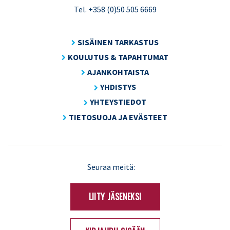
Tel. +358 (0)50 505 6669
SISÄINEN TARKASTUS
KOULUTUS & TAPAHTUMAT
AJANKOHTAISTA
YHDISTYS
YHTEYSTIEDOT
TIETOSUOJA JA EVÄSTEET
LinkedIn
X
Seuraa meitä:
(Twitter)
LIITY JÄSENEKSI