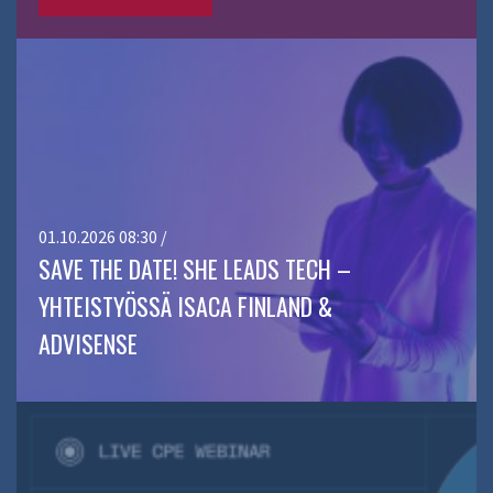
01.10.2026 08:30 /
SAVE THE DATE! SHE LEADS TECH –
YHTEISTYÖSSÄ ISACA FINLAND &
ADVISENSE