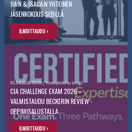
IIA:N & ISACA:N YHTEINEN
JÄSENKOKOUS SEB:LLÄ
ILMOITTAUDU ›
01.04.2026 00:00 / Itseopiskelu (eng)
CIA CHALLENGE EXAM 2026 –
VALMISTAUDU BECKERIN REVIEW -
OPPIMISALUSTALLA
ILMOITTAUDU ›