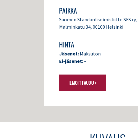
PAIKKA
Suomen Standardisoimisliitto SFS ry,
Malminkatu 34, 00100 Helsinki
HINTA
Jäsenet:
Maksuton
Ei-jäsenet:
-
ILMOITTAUDU ›