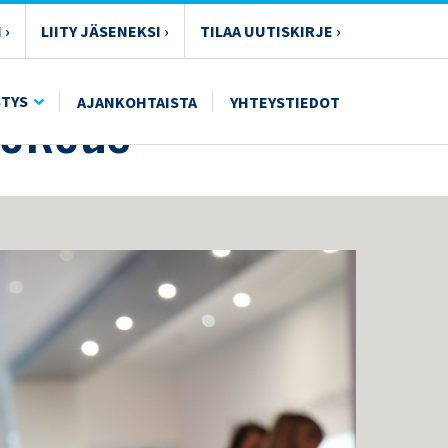
 ›
LIITY JÄSENEKSI ›
TILAA UUTISKIRJE ›
kokous
STYS
AJANKOHTAISTA
YHTEYSTIEDOT