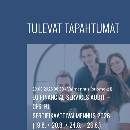
TULEVAT TAPAHTUMAT
19.08.2026 08:30 / Valmennus (suomeksi)
EU FINANCIAL SERVICES AUDIT –
CFS-EU
SERTIFIKAATTIVALMENNUS 2026
(19.8. + 20.8. + 24.8. + 26.8.)