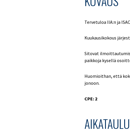
KUVAUS
Tervetuloa IIA:n ja IS
Kuukausikokous järjest
Sitovat ilmoittautumi
paikkoja kysellä osoit
Huomioithan, että koko
jonoon.
CPE: 2
AIKATAULU