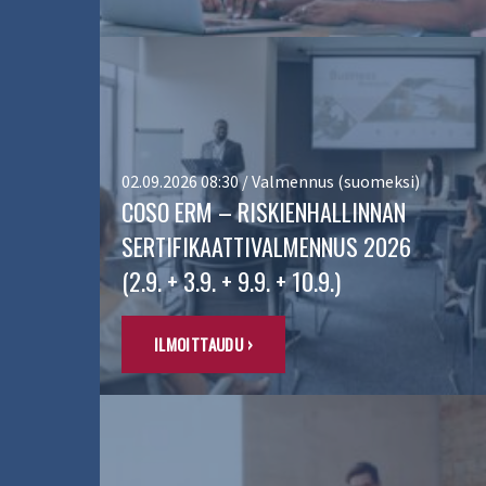
02.09.2026 08:30 / Valmennus (suomeksi)
COSO ERM – RISKIENHALLINNAN
SERTIFIKAATTIVALMENNUS 2026
(2.9. + 3.9. + 9.9. + 10.9.)
ILMOITTAUDU ›