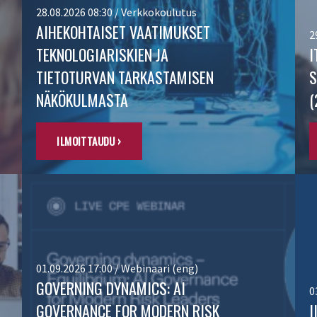
28.08.2026 08:30 / Verkkokoulutus
AIHEKOHTAISET VAATIMUKSET
2
TEKNOLOGIARISKIEN JA
I
TIETOTURVAN TARKASTAMISEN
S
NÄKÖKULMASTA
(
ILMOITTAUDU ›
01.09.2026 17:00 / Webinaari (eng)
GOVERNING DYNAMICS: AI
0
GOVERNANCE FOR MODERN RISK
I