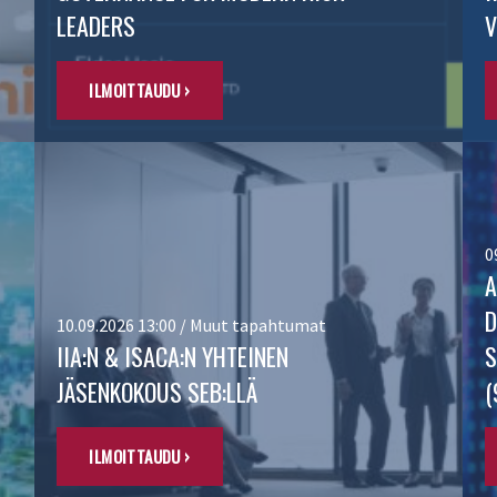
LEADERS
V
ILMOITTAUDU ›
0
A
D
10.09.2026 13:00 / Muut tapahtumat
IIA:N & ISACA:N YHTEINEN
S
JÄSENKOKOUS SEB:LLÄ
(
ILMOITTAUDU ›