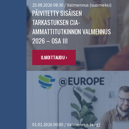
25.08.2026 08:30 / Valmennus (suomeksi)
PÄIVITETTY SISÄISEN
TARKASTUKSEN CIA-
AMMATTITUTKINNON VALMENNUS
2026 – OSA III
ILMOITTAUDU ›
01.01.2026 00:00 / Valmennus (eng)