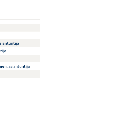
asiantuntija
tija
unen
, asiantuntija