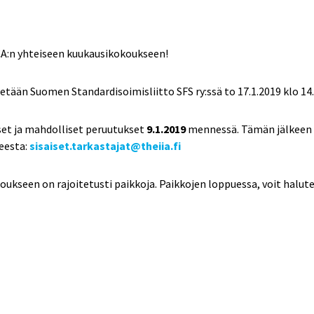
ACA:n yhteiseen kuukausikokoukseen!
etään Suomen Standardisoimisliitto SFS ry:ssä to 17.1.2019 klo 14.
set ja mahdolliset peruutukset
9.1.2019
mennessä. Tämän jälkeen 
teesta:
sisaiset.tarkastajat@theiia.fi
ukseen on rajoitetusti paikkoja. Paikkojen loppuessa, voit halut