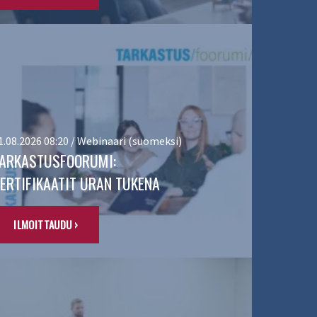
1.08.2026 08:20 / Webinaari (suomeksi)
ARKASTUSFOORUMI:
ERTIFIKAATIT URAN TUKENA
ILMOITTAUDU ›