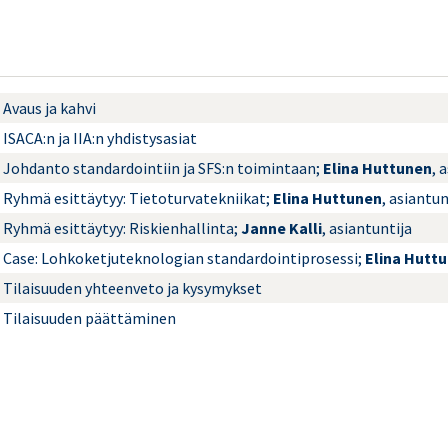
Avaus ja kahvi
ISACA:n ja IIA:n yhdistysasiat
Johdanto standardointiin ja SFS:n toimintaan;
Elina Huttunen
, 
Ryhmä esittäytyy: Tietoturvatekniikat;
Elina Huttunen
, asiantun
Ryhmä esittäytyy: Riskienhallinta;
Janne Kalli
, asiantuntija
Case: Lohkoketjuteknologian standardointiprosessi;
Elina Hutt
Tilaisuuden yhteenveto ja kysymykset
Tilaisuuden päättäminen