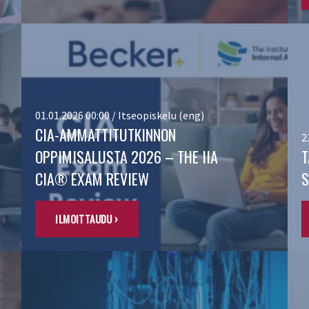
01.01.2026 00:00 / Itseopiskelu (eng)
CIA-AMMATTITUTKINNON
2
OPPIMISALUSTA 2026 – THE IIA
T
CIA® EXAM REVIEW
S
ILMOITTAUDU ›