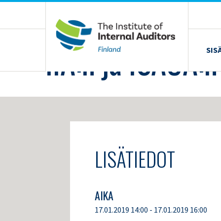
Siirry
sisältöön
›
KOULUTUS JA TAPAHTUMAT
›
IIA:N JA ISACA:N YHTEINEN KUUKA
IIA:n ja ISACA:
SIS
LISÄTIEDOT
AIKA
17.01.2019 14:00 - 17.01.2019 16:00