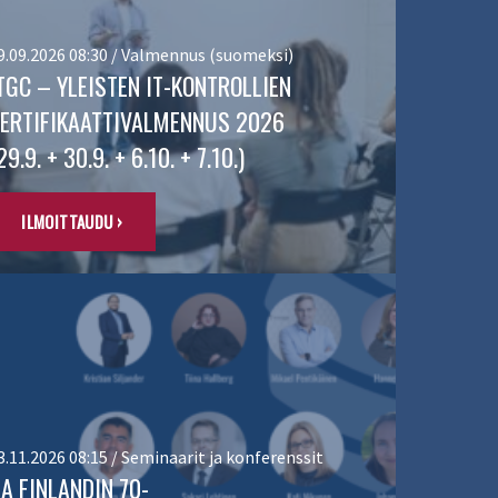
9.09.2026 08:30 / Valmennus (suomeksi)
TGC – YLEISTEN IT-KONTROLLIEN
ERTIFIKAATTIVALMENNUS 2026
29.9. + 30.9. + 6.10. + 7.10.)
ILMOITTAUDU ›
3.11.2026 08:15 / Seminaarit ja konferenssit
IA FINLANDIN 70-