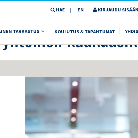
HAE
EN
KIRJAUDU SISÄÄN
|
USIKOKOUS
n yhteinen kuukausi
ÄINEN TARKASTUS
YHDI
KOULUTUS & TAPAHTUMAT