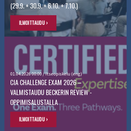
(29.9. + 30.9. + 6.10. + 7.10.)
ILMOITTAUDU ›
01.04.2026 00:00 / Itseopiskelu (eng)
CIA CHALLENGE EXAM 2026 –
VALMISTAUDU BECKERIN REVIEW -
OPPIMISALUSTALLA
ILMOITTAUDU ›