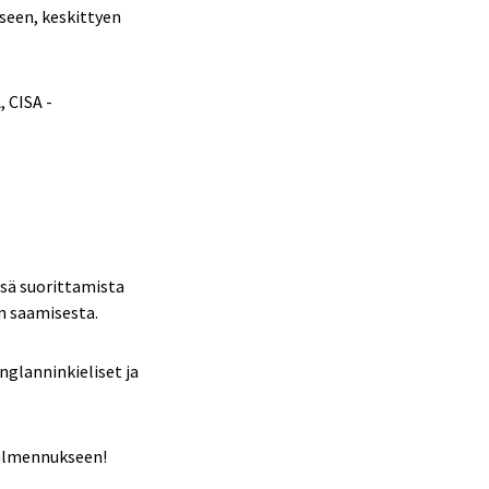
seen, keskittyen
, CISA -
ssä suorittamista
en saamisesta.
glanninkieliset ja
valmennukseen!