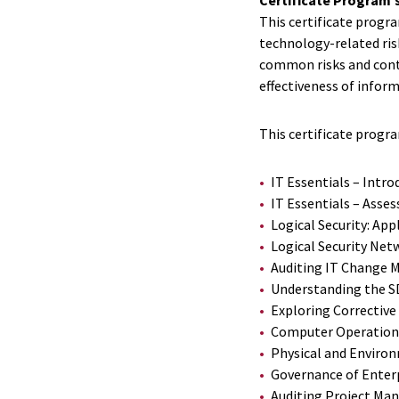
This certificate progra
technology-related ris
common risks and cont
effectiveness of infor
This certificate progra
IT Essentials – Intro
IT Essentials – Asse
Logical Security: Ap
Logical Security Net
Auditing IT Change
Understanding the S
Exploring Corrective
Computer Operation
Physical and Enviro
Governance of Enterp
Auditing Project Ma