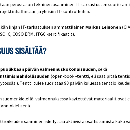
hintään perustason tekninen osaaminen IT-tarkastusten suorittami
rojektinhallintaan ja yleisiin IT-kontrolleihin.
itkän linjan IT-tarkastuksen ammattilainen
Markus Leinonen
(CIA
O IC, COSO ERM, ITGC -sertifikaatit).
SUUS SISÄLTÄÄ?
 x puolikkaan päivän valmennuskokonaisuuden,
sekä
tenttimismahdollisuuden
(open-book -tentti, eli saat pitää tenti
ytössäsi). Tentti tulee suorittaa 90 päivän kuluessa tenttioikeud
 suomenkielellä, valmennuksessa käytettävät materiaalit ovat en
lanninkielisenä.
nttioikeuden saaminen edellyttää aktiivista osallistumista koko 