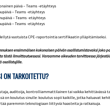
onainen päivä – Teams -etäyhteys
mupäivä – Teams -etäyhteys
mupäivä – Teams -etäyhteys
mupäivä – Teams -etäyhteys
dellytä vuotuista CPE-raportointia sertifikaatin ylläpitämiseksi.
ennuksen ensimmäisen kokonaisen päivän osallistumistavaksi joko p
ita tästä ilmoittautuessasi. Varaamme oikeuden tarvittaessa järjest
osallistujille.
I ON TARKOITETTU?
staja, auditoija, kontrolliammattilainen tai vaikka kehittävässä ta
sä on koulutus sinulle: koulutus sopii kaikille, jotka haluavat kehi
tää paremmin teknologiaan liittyviä haasteita ja ratkaisuja.