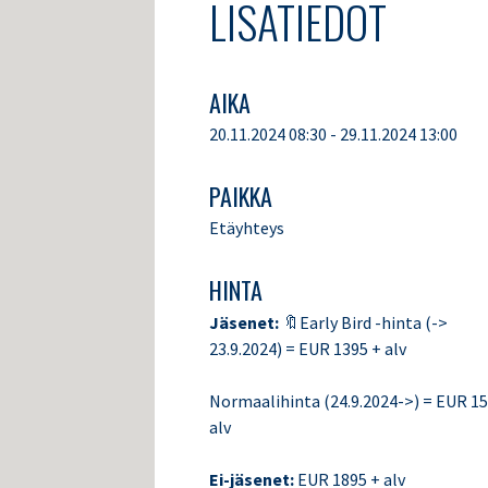
LISÄTIEDOT
AIKA
20.11.2024 08:30 - 29.11.2024 13:00
PAIKKA
Etäyhteys
HINTA
Jäsenet:
🔖Early Bird -hinta (->
23.9.2024) = EUR 1395 + alv
Normaalihinta (24.9.2024->) = EUR 15
alv
Ei-jäsenet:
EUR 1895 + alv