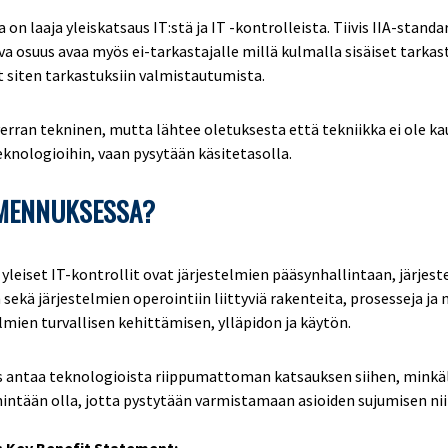
a on laaja yleiskatsaus IT:stä ja IT -kontrolleista. Tiivis IIA-standa
a osuus avaa myös ei-tarkastajalle millä kulmalla sisäiset tarkas
t siten tarkastuksiin valmistautumista.
rran tekninen, mutta lähtee oletuksesta että tekniikka ei ole ka
eknologioihin, vaan pysytään käsitetasolla.
LMENNUKSESSA?
 yleiset IT-kontrollit ovat järjestelmien pääsynhallintaan, järjes
ekä järjestelmien operointiin liittyviä rakenteita, prosesseja ja 
mien turvallisen kehittämisen, ylläpidon ja käytön.
 antaa teknologioista riippumattoman katsauksen siihen, minkäla
intään olla, jotta pystytään varmistamaan asioiden sujumisen niin 
s Key Benefit Statement: