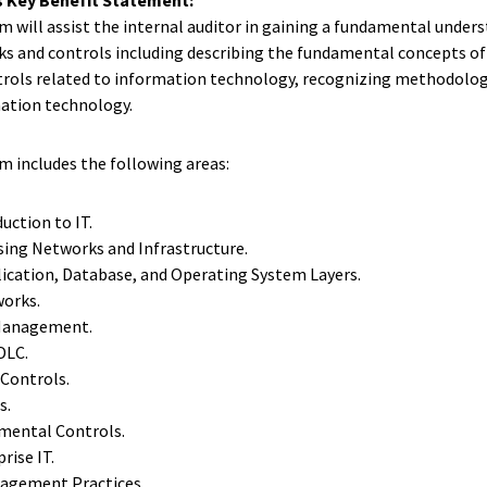
m will assist the internal auditor in gaining a fundamental under
ks and controls including describing the fundamental concepts of 
rols related to information technology, recognizing methodologi
mation technology.
m includes the following areas:
duction to IT.
ssing Networks and Infrastructure.
plication, Database, and Operating System Layers.
works.
 Management.
DLC.
 Controls.
s.
nmental Controls.
rise IT.
nagement Practices.