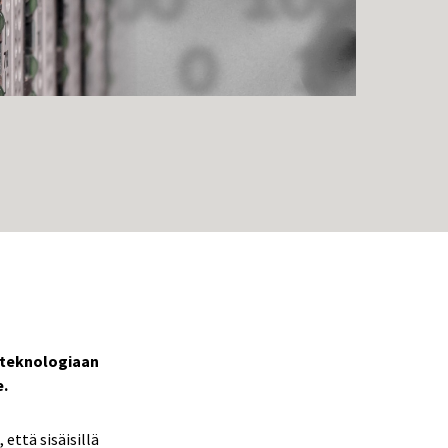
T-teknologiaan
e.
että sisäisillä