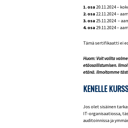
1. osa
20.11.2024 – kok
2. osa
22.11.2024 – aa
3. osa
25.11.2024 – aa
4. osa
29.11.2024 – aa
Tämä sertifikaatti ei e
Huom: Voit valita valm
etäosallistumisen. Ilmo
etänä. Ilmoitamme tästä 
KENELLE KURSS
Jos olet sisäinen tarka
IT-organisaatiossa, täs
auditoinnissa ja ymmär