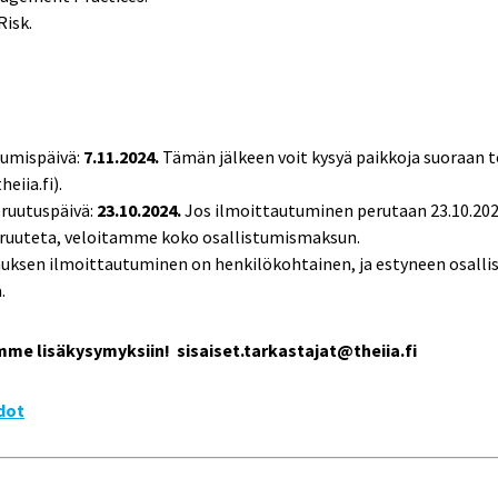
Risk.
tumispäivä:
7.11.2024.
Tämän jälkeen voit kysyä paikkoja suoraan 
eiia.fi).
eruutuspäivä:
23.10.2024.
Jos ilmoittautuminen perutaan 23.10.2024
eruuteta, veloitamme koko osallistumismaksun.
uksen ilmoittautuminen on henkilökohtainen, ja estyneen osallistu
.
e lisäkysymyksiin! sisaiset.tarkastajat@theiia.fi
dot