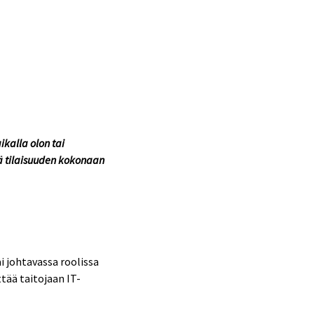
aik
alla olon tai
ää tilaisuuden kokonaan
i johtavassa roolissa
ttää taitojaan IT-