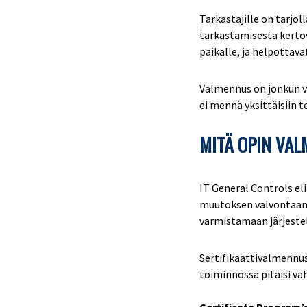
Tarkastajille on tarjoll
tarkastamisesta kertov
paikalle, ja helpottava
Valmennus on jonkun ve
ei mennä yksittäisiin t
MITÄ OPIN VA
IT General Controls eli
muutoksen valvontaan s
varmistamaan järjestel
Sertifikaattivalmennus
toiminnossa pitäisi väh
Certificate Program’