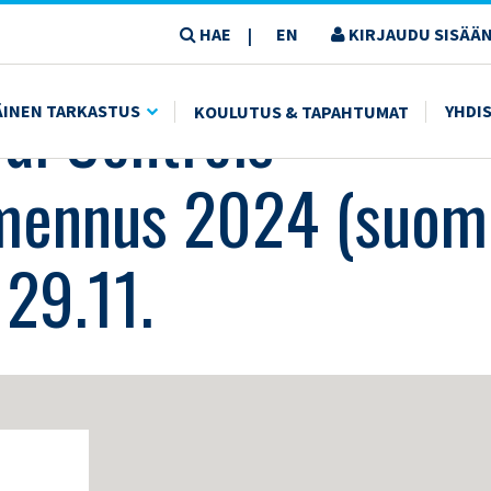
HAE
EN
KIRJAUDU SISÄÄN
|
IFIKAATTIVALMENNUS 2024 (SUOMEKSI): 20.11. + 22.11. + 25.11 + 29.11.
al Controls –
ÄINEN TARKASTUS
YHDI
KOULUTUS & TAPAHTUMAT
lmennus 2024 (suome
 29.11.