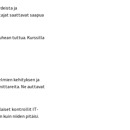
rdeista ja
tajat saattavat saapua
uhean tuttua. Kurssilla
telmien kehityksen ja
mittareita. Ne auttavat
iset kontrollit IT-
kuin niiden pitäisi.