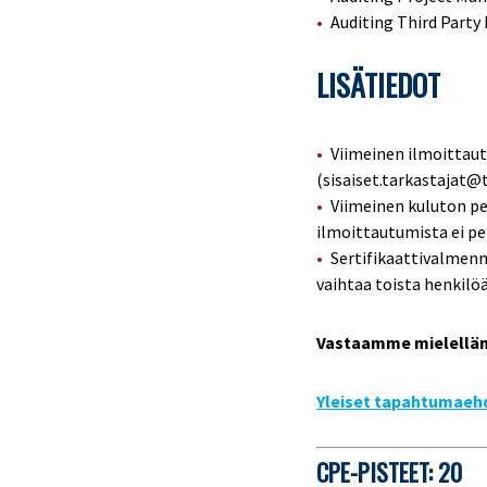
Auditing Third Party 
LISÄTIEDOT
Viimeinen ilmoittau
(sisaiset.tarkastajat@th
Viimeinen kuluton p
ilmoittautumista ei p
Sertifikaattivalmenn
vaihtaa toista henkilöä
Vastaamme mielellämm
Yleiset tapahtumaeh
CPE-PISTEET: 20