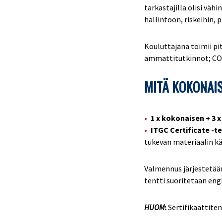
tarkastajilla olisi vä
hallintoon, riskeihin, p
Kouluttajana toimii p
ammattitutkinnot; COS
MITÄ KOKONAI
1 x kokonaisen + 3
ITGC Certificate -
tukevan materiaalin kä
Valmennus järjestetään
tentti suoritetaan eng
HUOM
:
Sertifikaattite