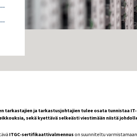
__
__
n tarkastajien ja tarkastusjohtajien tulee osata tunnistaa I
heikkouksia, sekä kyettävä selkeästi viestimään niistä johdoll
ttävä
ITGC-sertifikaattivalmennus
on suunniteltu varmistamaan, 