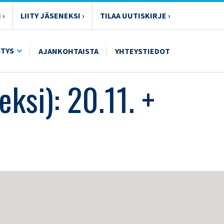
 ›
LIITY JÄSENEKSI ›
TILAA UUTISKIRJE ›
STYS
AJANKOHTAISTA
YHTEYSTIEDOT
ksi): 20.11. +