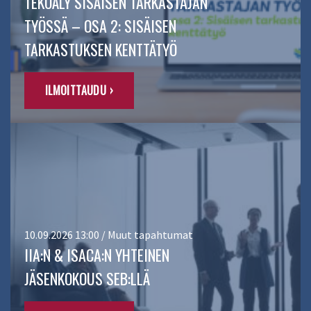
TEKOÄLY SISÄISEN TARKASTAJAN
TYÖSSÄ – OSA 2: SISÄISEN
TARKASTUKSEN KENTTÄTYÖ
ILMOITTAUDU ›
10.09.2026 13:00 / Muut tapahtumat
IIA:N & ISACA:N YHTEINEN
JÄSENKOKOUS SEB:LLÄ