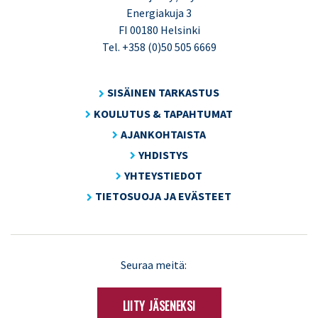
Energiakuja 3
FI 00180 Helsinki
Tel. +358 (0)50 505 6669
SISÄINEN TARKASTUS
KOULUTUS & TAPAHTUMAT
AJANKOHTAISTA
YHDISTYS
YHTEYSTIEDOT
TIETOSUOJA JA EVÄSTEET
LinkedIn
X
Seuraa meitä:
(Twitter)
LIITY JÄSENEKSI