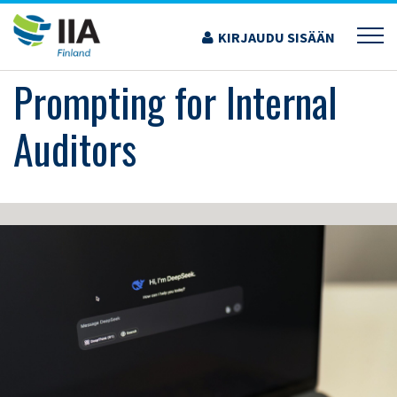
Siirry
sisältöön
KIRJAUDU SISÄÄN
›
KOULUTUS JA TAPAHTUMAT
›
PROMPTING FOR INTERNAL AUDITORS
Prompting for Internal
Auditors