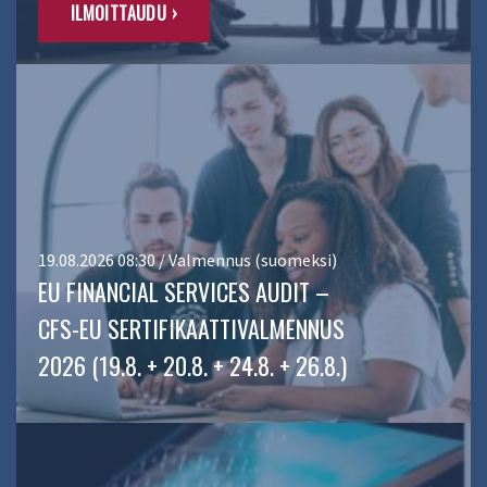
ILMOITTAUDU ›
19.08.2026 08:30 / Valmennus (suomeksi)
EU FINANCIAL SERVICES AUDIT –
CFS-EU SERTIFIKAATTIVALMENNUS
2026 (19.8. + 20.8. + 24.8. + 26.8.)