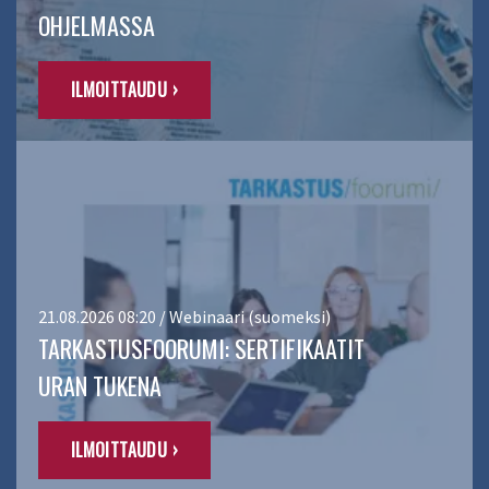
OHJELMASSA
ILMOITTAUDU ›
21.08.2026 08:20 / Webinaari (suomeksi)
TARKASTUSFOORUMI: SERTIFIKAATIT
URAN TUKENA
ILMOITTAUDU ›