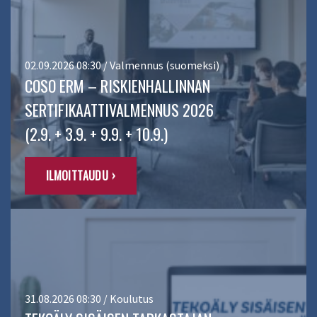
02.09.2026 08:30 / Valmennus (suomeksi)
COSO ERM – RISKIENHALLINNAN
SERTIFIKAATTIVALMENNUS 2026
(2.9. + 3.9. + 9.9. + 10.9.)
ILMOITTAUDU ›
31.08.2026 08:30 / Koulutus