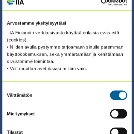
Arvostamme yksityisyyttäsi
IIA Finlandin verkkosivusto käyttää erilaisia evästeitä
01.09.2026 08:30 / Koulutus
(cookies).
2026 STAK II SISÄISEN
• Niiden avulla pystymme tarjoamaan sinulle paremman
TARKASTUKSEN AMMATTIKURSSI™
käyttökokemuksen, sekä ymmärtämään ja kehittämään
sivustomme toimintaa.
(1.9. + 8.9. + 15.9.)
• Voit muuttaa asetuksiasi milloin vain.
ILMOITTAUDU ›
Suostumuksen
Välttämätön
valinta
04.09.2026 08:30 / Webinaari (suomeksi)
Mieltymykset
AJANKOHTAISWEBINAARI: SÄÄNTELY
MUUTTUU, ODOTUKSET KASVAVAT –
Tilastot