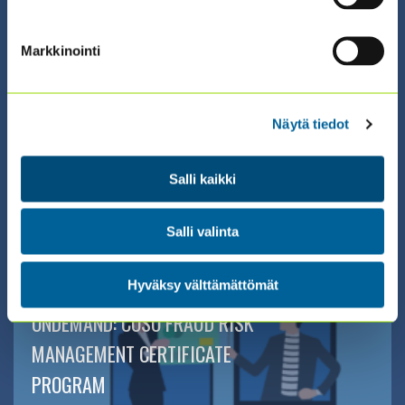
SISÄISEN TARKASTUKSEN
NÄKÖKULMA
Markkinointi
KESTÄVYYSRAPORTOINTIIN
Näytä tiedot
ILMOITTAUDU ›
Salli kaikki
Salli valinta
Hyväksy välttämättömät
01.01.2026 00:00 / Itseopiskelu (eng)
ONDEMAND: COSO FRAUD RISK
MANAGEMENT CERTIFICATE
PROGRAM