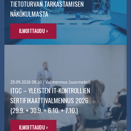
TIETOTURVAN TARKASTAMISEN
NÄKÖKULMASTA
ILMOITTAUDU ›
29.09.2026 08:30 / Valmennus (suomeksi)
ITGC – YLEISTEN IT-KONTROLLIEN
SERTIFIKAATTIVALMENNUS 2026
(29.9. + 30.9. + 6.10. + 7.10.)
ILMOITTAUDU ›