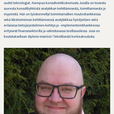
uudet teknologiat. Aiempaa konsultointikokemusta Jussilla on toisesta
suuresta konsulttiyhtiöstä analytiikan kehittämisestä, toimittamisesta ja
myynnistä. Hän on työskennellyt toimintamallien muutoshankkeissa
sekä liiketoiminnan kehittämisessä analytiikkaa hyödyntäen sekä
erilaisissa tietojärjestelmien-kehitys ja –implementointihankkeissa
erityisesti finanssisektorilla ja valmistavassa teollisuudessa. Jussi on
koulutukseltaan diplomi-insinööri Teknillisestä korkeakoulusta.