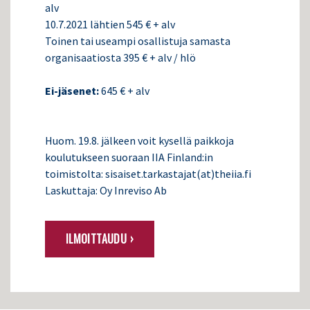
alv
10.7.2021 lähtien 545 € + alv
Toinen tai useampi osallistuja samasta
organisaatiosta 395 € + alv / hlö
Ei-jäsenet:
645 € + alv
Huom. 19.8. jälkeen voit kysellä paikkoja
koulutukseen suoraan IIA Finland:in
toimistolta: sisaiset.tarkastajat(at)theiia.fi
Laskuttaja: Oy Inreviso Ab
ILMOITTAUDU ›