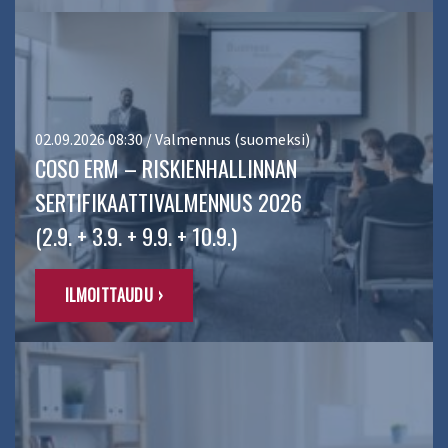
02.09.2026 08:30 / Valmennus (suomeksi)
COSO ERM – RISKIENHALLINNAN
SERTIFIKAATTIVALMENNUS 2026
(2.9. + 3.9. + 9.9. + 10.9.)
ILMOITTAUDU ›