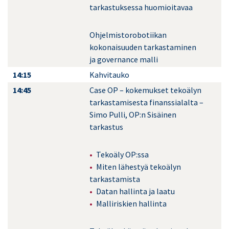
tarkastuksessa huomioitavaa
Ohjelmistorobotiikan
kokonaisuuden tarkastaminen
ja governance malli
14:15
Kahvitauko
14:45
Case OP – kokemukset tekoälyn
tarkastamisesta finanssialalta –
Simo Pulli, OP:n Sisäinen
tarkastus
Tekoäly OP:ssa
Miten lähestyä tekoälyn
tarkastamista
Datan hallinta ja laatu
Malliriskien hallinta