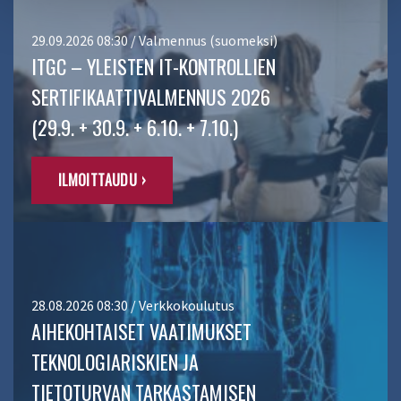
29.09.2026 08:30 / Valmennus (suomeksi)
ITGC – YLEISTEN IT-KONTROLLIEN
SERTIFIKAATTIVALMENNUS 2026
(29.9. + 30.9. + 6.10. + 7.10.)
ILMOITTAUDU ›
28.08.2026 08:30 / Verkkokoulutus
AIHEKOHTAISET VAATIMUKSET
TEKNOLOGIARISKIEN JA
TIETOTURVAN TARKASTAMISEN