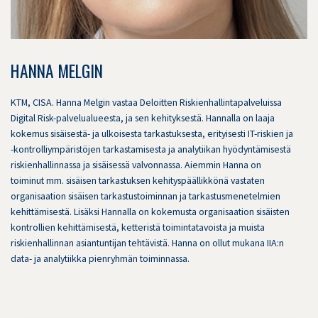
HANNA MELGIN
KTM, CISA. Hanna Melgin vastaa Deloitten Riskienhallintapalveluissa
Digital Risk-palvelualueesta, ja sen kehityksestä. Hannalla on laaja
kokemus sisäisestä- ja ulkoisesta tarkastuksesta, erityisesti IT-riskien ja
-kontrolliympäristöjen tarkastamisesta ja analytiikan hyödyntämisestä
riskienhallinnassa ja sisäisessä valvonnassa. Aiemmin Hanna on
toiminut mm. sisäisen tarkastuksen kehityspäällikkönä vastaten
organisaation sisäisen tarkastustoiminnan ja tarkastusmenetelmien
kehittämisestä. Lisäksi Hannalla on kokemusta organisaation sisäisten
kontrollien kehittämisestä, ketteristä toimintatavoista ja muista
riskienhallinnan asiantuntijan tehtävistä. Hanna on ollut mukana IIA:n
data- ja analytiikka pienryhmän toiminnassa.