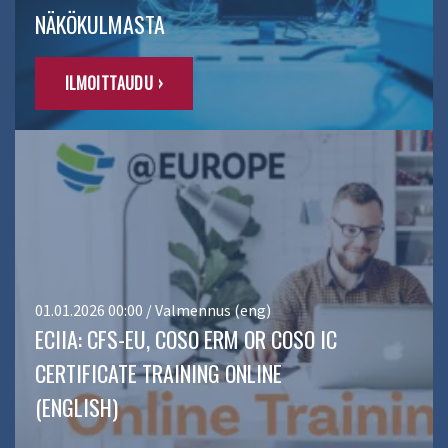
NÄKÖKULMASTA
ILMOITTAUDU ›
01.01.2026 00:00 / Valmennus (eng)
ECIIA: CFS-EU, COSO ERM OR COSO IC
CERTIFICATE TRAINING ONLINE
(ENGLISH)