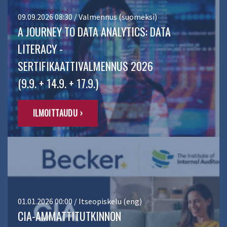
09.09.2026 08:30 / Valmennus (suomeksi)
A JOURNEY TO DATA ANALYTICS: DATA
LITERACY -
SERTIFIKAATTIVALMENNUS 2026
(9.9. + 14.9. + 17.9.)
ILMOITTAUDU ›
01.01.2026 00:00 / Itseopiskelu (eng)
CIA-AMMATTITUTKINNON