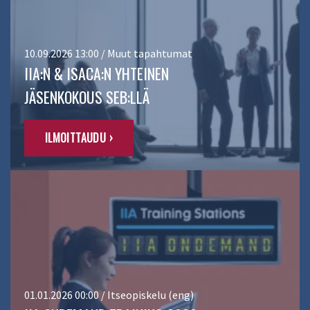
10.09.2026 13:00 / Muut tapahtumat
IIA:N & ISACA:N YHTEINEN
JÄSENKOKOUS SEB:LLÄ
ILMOITTAUDU ›
01.01.2026 00:00 / Itseopiskelu (eng)