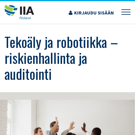
Siirry
sisältöön
KIRJAUDU SISÄÄN
›
KOULUTUS JA TAPAHTUMAT
›
TEKOÄLY JA ROBOTIIKKA – RISKIENHALLINTA JA
AUDITOINTI
Tekoäly ja robotiikka –
riskienhallinta ja
auditointi