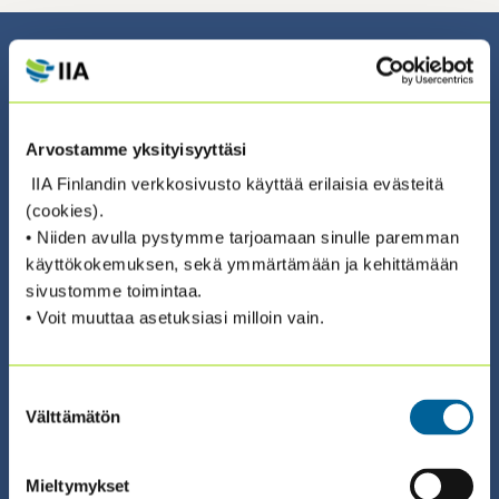
TULEVAT TAPAHTUMAT
Arvostamme yksityisyyttäsi
IIA Finlandin verkkosivusto käyttää erilaisia evästeitä
(cookies).
• Niiden avulla pystymme tarjoamaan sinulle paremman
käyttökokemuksen, sekä ymmärtämään ja kehittämään
sivustomme toimintaa.
01.09.2026 08:30 / Koulutus
• Voit muuttaa asetuksiasi milloin vain.
2026 STAK II SISÄISEN
TARKASTUKSEN AMMATTIKURSSI™
Suostumuksen
(1.9. + 8.9. + 15.9.)
Välttämätön
valinta
ILMOITTAUDU ›
Mieltymykset