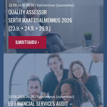
23.09.2026 08:30 / Valmennus (suomeksi)
QUALITY ASSESSOR
SERTIFIKAATTIVALMENNUS 2026
(23.9. + 24.9. + 29.9.)
ILMOITTAUDU ›
19.08.2026 08:30 / Valmennus (suomeksi)
EU FINANCIAL SERVICES AUDIT –