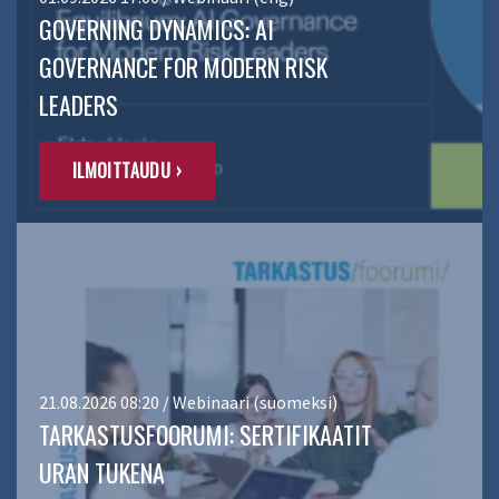
GOVERNING DYNAMICS: AI
GOVERNANCE FOR MODERN RISK
LEADERS
ILMOITTAUDU ›
21.08.2026 08:20 / Webinaari (suomeksi)
TARKASTUSFOORUMI: SERTIFIKAATIT
URAN TUKENA