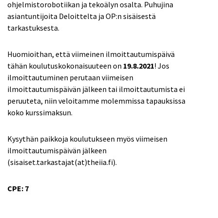
ohjelmistorobotiikan ja tekoälyn osalta. Puhujina
asiantuntijoita Deloittelta ja OP:n sisäisestä
tarkastuksesta.
Huomioithan, että viimeinen ilmoittautumispäivä
tähän koulutuskokonaisuuteen on
19.8.2021
! Jos
ilmoittautuminen perutaan viimeisen
ilmoittautumispäivän jälkeen tai ilmoittautumista ei
peruuteta, niin veloitamme molemmissa tapauksissa
koko kurssimaksun.
Kysythän paikkoja koulutukseen myös viimeisen
ilmoittautumispäivän jälkeen
(sisaiset.tarkastajat(at)theiia.fi).
CPE: 7