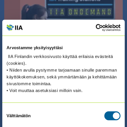
01.01.2026 00:00 / Itseopiskelu (eng)
IIA ONDEMAND TRAINING 2026 –
Arvostamme yksityisyyttäsi
SISÄISEN TARKASTUKSEN
IIA Finlandin verkkosivusto käyttää erilaisia evästeitä
VERKKOKOULUTUSTARJONTA (ENG)
(cookies).
• Niiden avulla pystymme tarjoamaan sinulle paremman
käyttökokemuksen, sekä ymmärtämään ja kehittämään
sivustomme toimintaa.
• Voit muuttaa asetuksiasi milloin vain.
18.11.2026 08:30 / Valmennus (suomeksi)
INTERNAL AUDITING FOR
Suostumuksen
Välttämätön
valinta
SUSTAINABLE ORGANIZATIONS – ESG