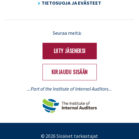
TIETOSUOJA JA EVÄSTEET
LinkedIn
X
Seuraa meitä:
(Twitter)
LIITY JÄSENEKSI
KIRJAUDU SISÄÄN
...Part of the Institute of Internal Auditors...
© 2026 Sisäiset tarkastajat