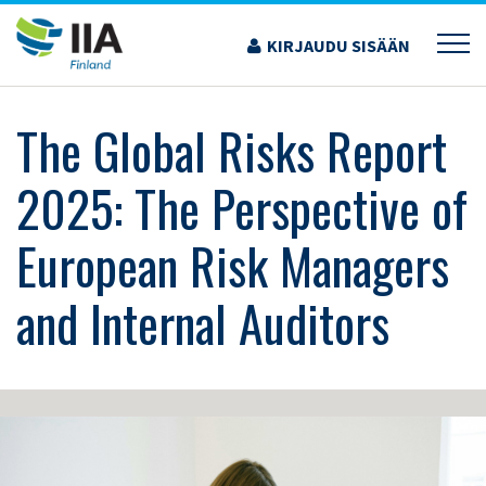
Siirry
sisältöön
KIRJAUDU SISÄÄN
›
KOULUTUS JA TAPAHTUMAT
›
THE GLOBAL RISKS REPORT 2025: THE
PERSPECTIVE OF EUROPEAN RISK MANAGERS AND INTERNAL AUDITORS
The Global Risks Report
2025: The Perspective of
European Risk Managers
and Internal Auditors