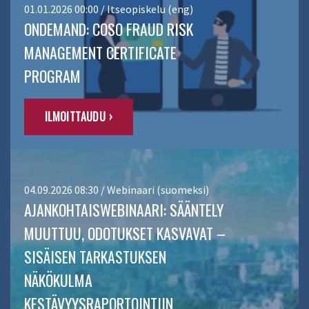
01.01.2026 00:00 / Itseopiskelu (eng)
ONDEMAND: COSO FRAUD RISK
MANAGEMENT CERTIFICATE
PROGRAM
ILMOITTAUDU ›
04.09.2026 08:30 / Webinaari (suomeksi)
AJANKOHTAISWEBINAARI: SÄÄNTELY
MUUTTUU, ODOTUKSET KASVAVAT –
SISÄISEN TARKASTUKSEN
NÄKÖKULMA
KESTÄVYYSRAPORTOINTIIN