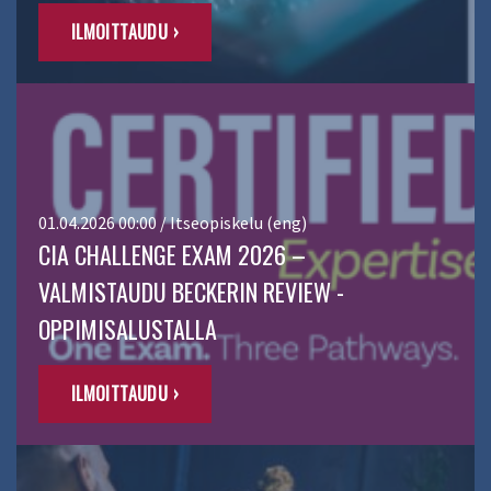
ILMOITTAUDU ›
01.04.2026 00:00 / Itseopiskelu (eng)
CIA CHALLENGE EXAM 2026 –
VALMISTAUDU BECKERIN REVIEW -
OPPIMISALUSTALLA
ILMOITTAUDU ›