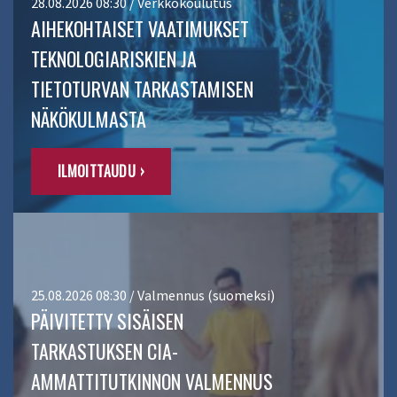
28.08.2026 08:30 / Verkkokoulutus
AIHEKOHTAISET VAATIMUKSET
TEKNOLOGIARISKIEN JA
TIETOTURVAN TARKASTAMISEN
NÄKÖKULMASTA
ILMOITTAUDU ›
25.08.2026 08:30 / Valmennus (suomeksi)
PÄIVITETTY SISÄISEN
TARKASTUKSEN CIA-
AMMATTITUTKINNON VALMENNUS