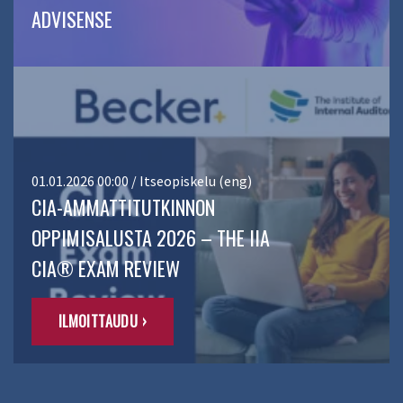
ADVISENSE
01.01.2026 00:00 / Itseopiskelu (eng)
CIA-AMMATTITUTKINNON
OPPIMISALUSTA 2026 – THE IIA
CIA® EXAM REVIEW
ILMOITTAUDU ›