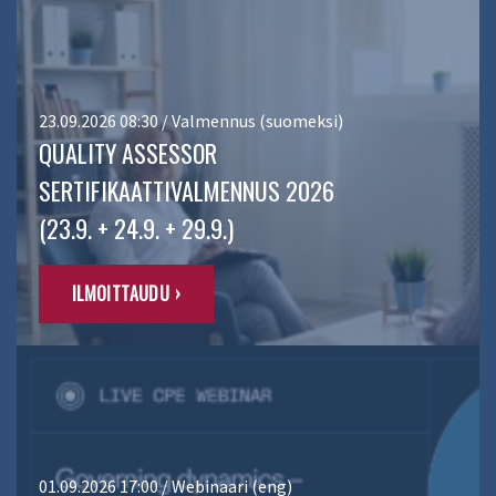
23.09.2026 08:30 / Valmennus (suomeksi)
QUALITY ASSESSOR
SERTIFIKAATTIVALMENNUS 2026
(23.9. + 24.9. + 29.9.)
ILMOITTAUDU ›
01.09.2026 17:00 / Webinaari (eng)