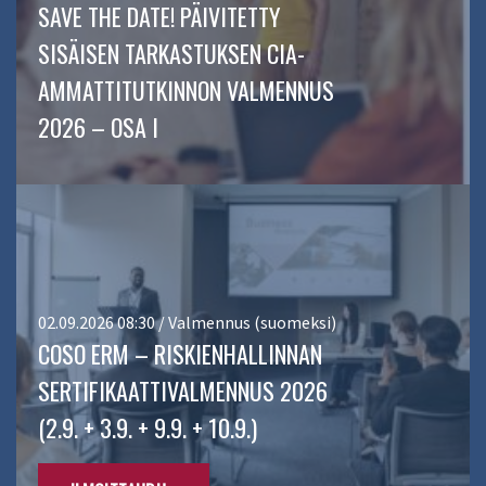
SAVE THE DATE! PÄIVITETTY
SISÄISEN TARKASTUKSEN CIA-
AMMATTITUTKINNON VALMENNUS
2026 – OSA I
02.09.2026 08:30 / Valmennus (suomeksi)
COSO ERM – RISKIENHALLINNAN
SERTIFIKAATTIVALMENNUS 2026
(2.9. + 3.9. + 9.9. + 10.9.)