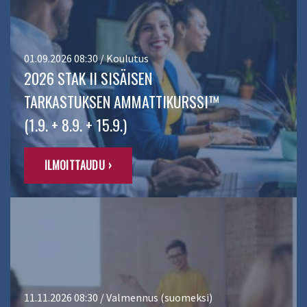
01.09.2026 08:30 / Koulutus
2026 STAK II SISÄISEN
TARKASTUKSEN AMMATTIKURSSI™
(1.9. + 8.9. + 15.9.)
ILMOITTAUDU ›
11.11.2026 08:30 / Valmennus (suomeksi)