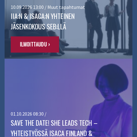
10.09.2026 13:00 / Muut tapahtumat
IIA:N & ISACA:N YHTEINEN
JÄSENKOKOUS SEB:LLÄ
ILMOITTAUDU ›
01.10.2026 08:30 /
SAVE THE DATE! SHE LEADS TECH –
YHTEISTYÖSSÄ ISACA FINLAND &