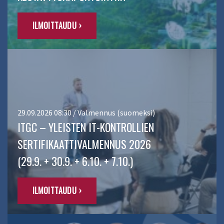
ILMOITTAUDU ›
29.09.2026 08:30 / Valmennus (suomeksi)
ITGC – YLEISTEN IT-KONTROLLIEN
SERTIFIKAATTIVALMENNUS 2026
(29.9. + 30.9. + 6.10. + 7.10.)
ILMOITTAUDU ›