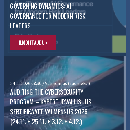
GOVERNING DYNAMICS: AI
GOVERNANCE FOR MODERN RISK
LEADERS
ILMOITTAUDU ›
24.11.2026 08:30 / Valmennus (suomeksi)
AUDITING THE CYBERSECURITY
PROGRAM – KYBERTURVALLISUUS
SERTIFIKAATTIVALMENNUS 2026
(24.11. + 25.11. + 3.12. + 4.12.)