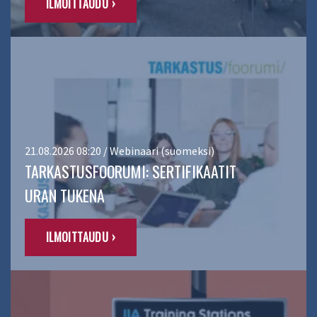
ILMOITTAUDU ›
21.08.2026 08:20 / Webinaari (suomeksi)
TARKASTUSFOORUMI: SERTIFIKAATIT
URAN TUKENA
ILMOITTAUDU ›