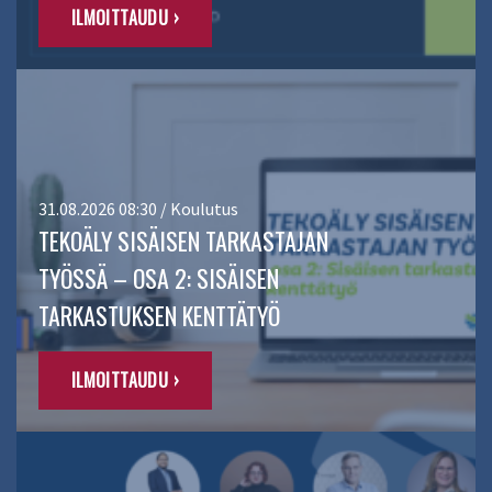
ILMOITTAUDU ›
31.08.2026 08:30 / Koulutus
TEKOÄLY SISÄISEN TARKASTAJAN
TYÖSSÄ – OSA 2: SISÄISEN
TARKASTUKSEN KENTTÄTYÖ
ILMOITTAUDU ›