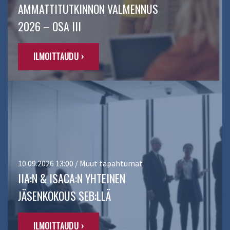
AMMATTITUTKINNON VALMENNUS
2026 – OSA III
ILMOITTAUDU ›
10.09.2026 13:00 / Muut tapahtumat
IIA:N & ISACA:N YHTEINEN
JÄSENKOKOUS SEB:LLÄ
ILMOITTAUDU ›