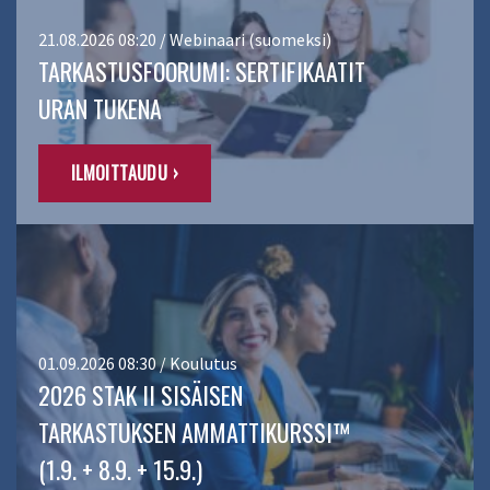
21.08.2026 08:20 / Webinaari (suomeksi)
TARKASTUSFOORUMI: SERTIFIKAATIT
URAN TUKENA
ILMOITTAUDU ›
01.09.2026 08:30 / Koulutus
2026 STAK II SISÄISEN
TARKASTUKSEN AMMATTIKURSSI™
(1.9. + 8.9. + 15.9.)