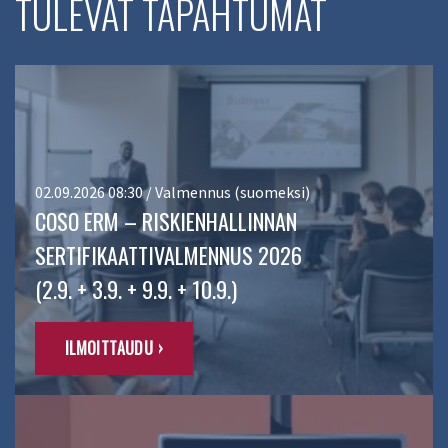
TULEVAT TAPAHTUMAT
02.09.2026 08:30 / Valmennus (suomeksi)
COSO ERM – RISKIENHALLINNAN
SERTIFIKAATTIVALMENNUS 2026
(2.9. + 3.9. + 9.9. + 10.9.)
ILMOITTAUDU ›