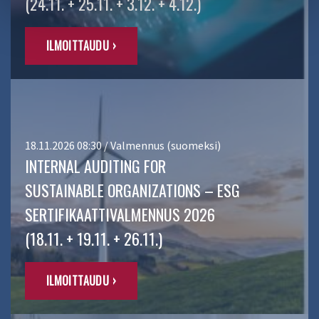
(24.11. + 25.11. + 3.12. + 4.12.)
ILMOITTAUDU ›
18.11.2026 08:30 / Valmennus (suomeksi)
INTERNAL AUDITING FOR
SUSTAINABLE ORGANIZATIONS – ESG
SERTIFIKAATTIVALMENNUS 2026
(18.11. + 19.11. + 26.11.)
ILMOITTAUDU ›