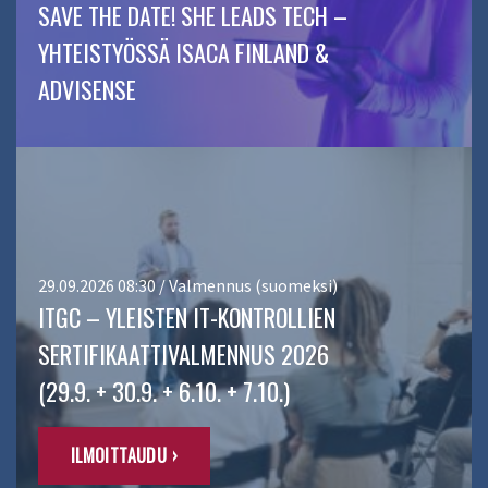
SAVE THE DATE! SHE LEADS TECH –
YHTEISTYÖSSÄ ISACA FINLAND &
ADVISENSE
29.09.2026 08:30 / Valmennus (suomeksi)
ITGC – YLEISTEN IT-KONTROLLIEN
SERTIFIKAATTIVALMENNUS 2026
(29.9. + 30.9. + 6.10. + 7.10.)
ILMOITTAUDU ›