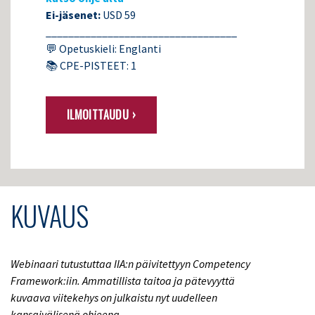
Ei-jäsenet:
USD 59
__________________________________
💬 Opetuskieli: Englanti
📚 CPE-PISTEET: 1
ILMOITTAUDU ›
KUVAUS
Webinaari tutustuttaa IIA:n päivitettyyn Competency
Framework:iin. Ammatillista taitoa ja pätevyyttä
kuvaava viitekehys on julkaistu nyt uudelleen
kansaivälisenä ohjeena.