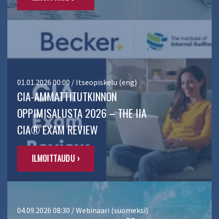
01.01.2026 00:00 / Itseopiskelu (eng)
CIA-AMMATTITUTKINNON
OPPIMISALUSTA 2026 – THE IIA
CIA® EXAM REVIEW
ILMOITTAUDU ›
04.09.2026 08:30 / Webinaari (suomeksi)