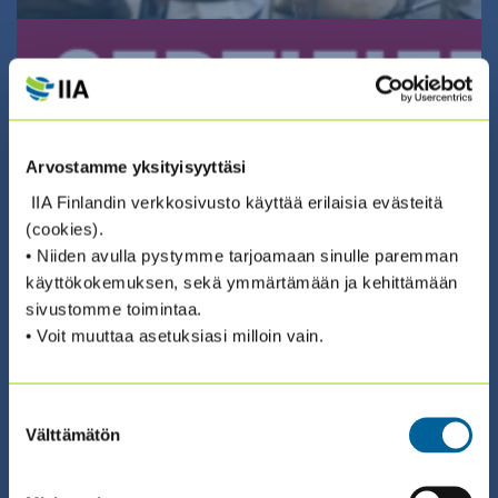
01.04.2026 00:00 / Itseopiskelu (eng)
Arvostamme yksityisyyttäsi
CIA CHALLENGE EXAM 2026 –
IIA Finlandin verkkosivusto käyttää erilaisia evästeitä
VALMISTAUDU BECKERIN REVIEW -
(cookies).
• Niiden avulla pystymme tarjoamaan sinulle paremman
OPPIMISALUSTALLA
käyttökokemuksen, sekä ymmärtämään ja kehittämään
sivustomme toimintaa.
ILMOITTAUDU ›
• Voit muuttaa asetuksiasi milloin vain.
Suostumuksen
Välttämätön
valinta