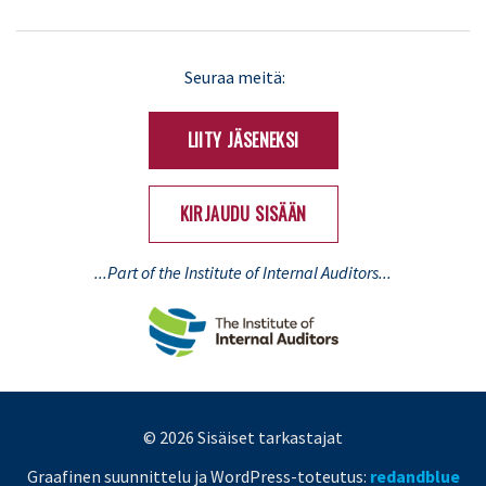
LinkedIn
X
Seuraa meitä:
(Twitter)
LIITY JÄSENEKSI
KIRJAUDU SISÄÄN
...Part of the Institute of Internal Auditors...
© 2026 Sisäiset tarkastajat
Graafinen suunnittelu ja WordPress-toteutus:
redandblue