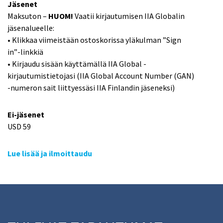
Jäsenet
Maksuton –
HUOM!
Vaatii kirjautumisen IIA Globalin
jäsenalueelle:
• Klikkaa viimeistään ostoskorissa yläkulman ”Sign
in”-linkkiä
• Kirjaudu sisään käyttämällä IIA Global -
kirjautumistietojasi (IIA Global Account Number (GAN)
-numeron sait liittyessäsi IIA Finlandin jäseneksi)
Ei-jäsenet
USD 59
Lue lisää ja ilmoittaudu