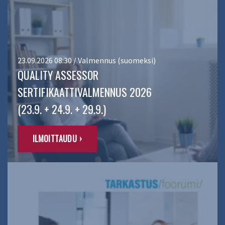
23.09.2026 08:30 / Valmennus (suomeksi)
QUALITY ASSESSOR
SERTIFIKAATTIVALMENNUS 2026
(23.9. + 24.9. + 29.9.)
ILMOITTAUDU ›