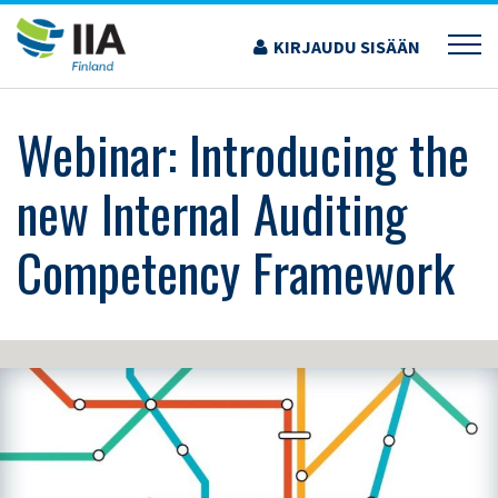
Siirry
sisältöön
KIRJAUDU SISÄÄN
›
KOULUTUS JA TAPAHTUMAT
›
WEBINAR: INTRODUCING THE NEW INTERNAL
AUDITING COMPETENCY FRAMEWORK
Webinar: Introducing the
new Internal Auditing
Competency Framework