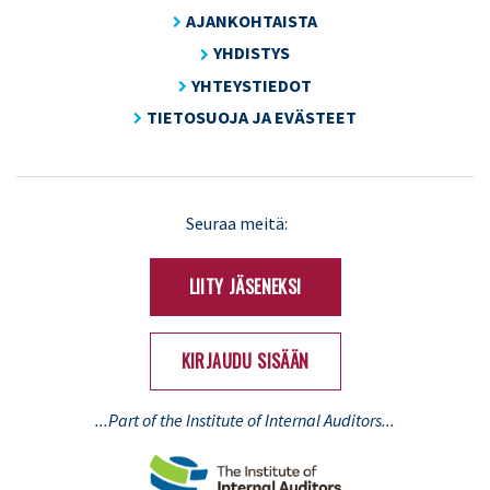
AJANKOHTAISTA
YHDISTYS
YHTEYSTIEDOT
TIETOSUOJA JA EVÄSTEET
LinkedIn
X
Seuraa meitä:
(Twitter)
LIITY JÄSENEKSI
KIRJAUDU SISÄÄN
...Part of the Institute of Internal Auditors...