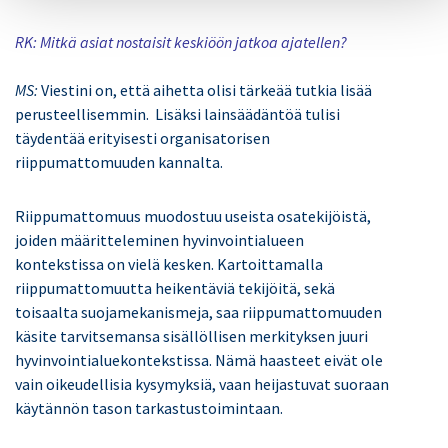
RK: Mitkä asiat nostaisit keskiöön jatkoa ajatellen?
MS:
Viestini on, että aihetta olisi tärkeää tutkia lisää
perusteellisemmin. Lisäksi lainsäädäntöä tulisi
täydentää erityisesti organisatorisen
riippumattomuuden kannalta.
Riippumattomuus muodostuu useista osatekijöistä,
joiden määritteleminen hyvinvointialueen
kontekstissa on vielä kesken. Kartoittamalla
riippumattomuutta heikentäviä tekijöitä, sekä
toisaalta suojamekanismeja, saa riippumattomuuden
käsite tarvitsemansa sisällöllisen merkityksen juuri
hyvinvointialuekontekstissa. Nämä haasteet eivät ole
vain oikeudellisia kysymyksiä, vaan heijastuvat suoraan
käytännön tason tarkastustoimintaan.