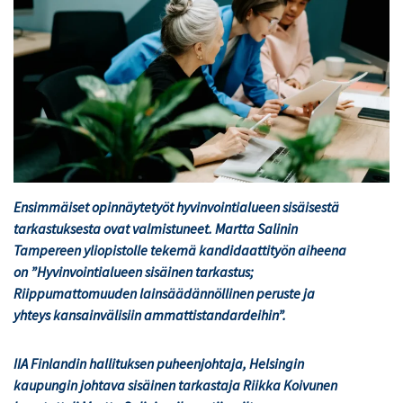
Ensimmäiset opinnäytetyöt hyvinvointialueen sisäisestä
tarkastuksesta ovat valmistuneet.
Martta
Salinin
Tampereen yliopistolle tekemä kandidaattityön aiheena
on ”Hyvinvointialueen sisäinen tarkastus;
Riippumattomuuden lainsäädännöllinen peruste ja
yhteys kansainvälisiin ammattistandardeihin”.
IIA Finlandin hallituksen puheenjohtaja, Helsingin
kaupungin johtava sisäinen tarkastaja Riikka Koivunen