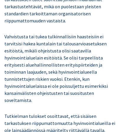
tarkastustehtävät, mikä on puolestaan yleisten
standardien tarkoittaman organisatorisen
riippumattomuuden vastaista.
Vahvistusta tai tukea tulkinnallisiin haasteisiin ei
tarvitsisi hakea kuntalain tai talousarvioasetuksen
esitöistä, mikäli ohjeistusta olisi saatavilla
hyvinvointialuelain esitöistä. Se olisi tarpeellista
erityisesti aluehallinnollisten erityispiirteiden ja
toiminnan laajuuden, sekä hyvinvointialueella
tunnistettujen riskien vuoksi.
Etenkin, kun
hyvinvointialuelaissa ei ole poissuljettu esimerkiksi
kansainvälisten ohjeistusten tai suositusten
soveltamista.
Tutkielman tulokset osoittavat, että sisäisen
tarkastuksen riippumattomuutta hyvinvointialueilla ei
ole lainsäädännössä määritelty riittävällä tavalla.