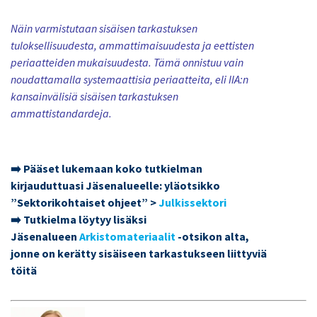
Näin varmistutaan sisäisen tarkastuksen
tuloksellisuudesta, ammattimaisuudesta ja eettisten
periaatteiden mukaisuudesta. Tämä onnistuu vain
noudattamalla systemaattisia periaatteita, eli IIA:n
kansainvälisiä sisäisen tarkastuksen
ammattistandardeja.
➡️ Pääset lukemaan koko tutkielman
kirjauduttuasi Jäsenalueelle: yläotsikko
”Sektorikohtaiset ohjeet” >
Julkissektori
➡️ Tutkielma löytyy lisäksi
Jäsenalueen
Arkistomateriaalit
-otsikon alta,
jonne on kerätty sisäiseen tarkastukseen liittyviä
töitä