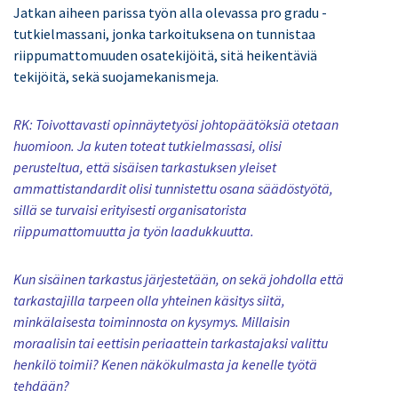
Jatkan aiheen parissa työn alla olevassa pro gradu -
tutkielmassani, jonka tarkoituksena on tunnistaa
riippumattomuuden osatekijöitä, sitä heikentäviä
tekijöitä, sekä suojamekanismeja.
RK:
Toivottavasti opinnäytetyösi johtopäätöksiä otetaan
huomioon. Ja kuten toteat tutkielmassasi, olisi
perusteltua, että sisäisen tarkastuksen yleiset
ammattistandardit olisi tunnistettu osana säädöstyötä,
sillä se turvaisi erityisesti organisatorista
riippumattomuutta ja työn laadukkuutta.
Kun sisäinen tarkastus järjestetään, on sekä johdolla että
tarkastajilla tarpeen olla yhteinen käsitys siitä,
minkälaisesta toiminnosta on kysymys. Millaisin
moraalisin tai eettisin periaattein tarkastajaksi valittu
henkilö toimii? Kenen näkökulmasta ja kenelle työtä
tehdään?