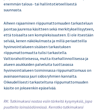
enemmän talous- tai hallintotieteellisestä
suunnasta.
Aiheen rajaaminen riippumattomuuden tarkasteluun
juontaa juurensa käsitteen sekä merkityksellisyyteen,
että toisaalta sen kompleksisuuteen. Ei ole itsestään
selvää, kenen näkökulmasta ja millä periaatteilla
hyvinvointialueen sisäisen tarkastuksen
riippumattomuutta tulisi tarkastella.
Valtiorahoitteisessa, mutta itsehallinnollisessa ja
alueen asukkaiden palveluita tuottavassa
hyvinvointialueen toiminnassa riippumattomuus on
avainasemassa juuri sidosryhmien kannalta.
Oikeudellisesti tarkasteltuna riippumattomuuden
käsite on jokseenkin epäselvää.
RK: T
utkimuksesi nostaa esiin tärkeitä kysymyksiä, jopa
puutteita lainsäädännössä. Kerrotko tutkimuksesi