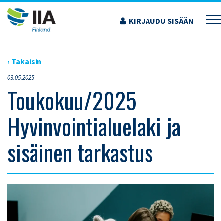
Siirry
sisältöön
KIRJAUDU SISÄÄN
›
AJANKOHTAISET ARTIKKELIT
›
TOUKOKUU/2025 HYVINVOINTIALUELAKI JA
SISÄINEN TARKASTUS
‹ Takaisin
03.05.2025
Toukokuu/2025
Hyvinvointialuelaki ja
sisäinen tarkastus