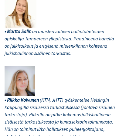
• Martta Salin
on maisterivaiheen hallintotieteiden
opiskelija Tampereen yliopistosta. Pääaineena hänellä
on julkisoikeus ja erityisenä mielenkiinnon kohteena
julkishallinnon sisäinen tarkastus.
• Riikka Koivunen
(KTM, JHTT) työskentelee Helsingin
kaupungilla sisäisessä tarkastuksessa (johtava sisäinen
tarkastaja). Riikalla on pitkä kokemus julkishallinnon
sisäisestä tarkastuksesta ja kuntasektorin toiminnasta.
Hän on toiminut IIA:n hallituksen puheenjohtajana,