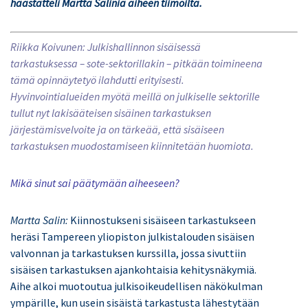
haastatteli Martta Salinia aiheen tiimoilta.
Riikka Koivunen:
Julkishallinnon sisäisessä
tarkastuksessa – sote-sektorillakin – pitkään toimineena
tämä opinnäytetyö ilahdutti erityisesti.
Hyvinvointialueiden myötä meillä on julkiselle sektorille
tullut nyt lakisääteisen sisäinen tarkastuksen
järjestämisvelvoite ja on tärkeää, että sisäiseen
tarkastuksen muodostamiseen kiinnitetään huomiota.
Mikä sinut sai päätymään aiheeseen?
Martta Salin:
Kiinnostukseni sisäiseen tarkastukseen
heräsi Tampereen yliopiston julkistalouden sisäisen
valvonnan ja tarkastuksen kurssilla, jossa sivuttiin
sisäisen tarkastuksen ajankohtaisia kehitysnäkymiä.
Aihe alkoi muotoutua julkisoikeudellisen näkökulman
ympärille, kun usein sisäistä tarkastusta lähestytään