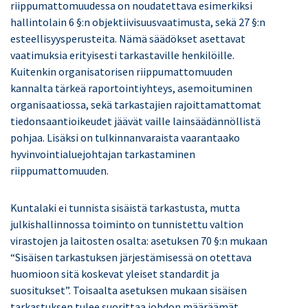
riippumattomuudessa on noudatettava esimerkiksi
hallintolain 6
§:n objektiivisuusvaatimusta, sekä 27 §:n
esteellisyysperusteita. Nämä säädökset asettavat
vaatimuksia erityisesti tarkastaville henkilöille.
Kuitenkin organisatorisen riippumattomuuden
kannalta tärkeä raportointiyhteys, asemoituminen
organisaatiossa, sekä tarkastajien rajoittamattomat
tiedonsaantioikeudet jäävät vaille lainsäädännöllistä
pohjaa. Lisäksi on tulkinnanvaraista vaarantaako
hyvinvointialuejohtajan tarkastaminen
riippumattomuuden.
Kuntalaki ei tunnista sisäistä tarkastusta, mutta
julkishallinnossa toiminto
on tunnistettu valtion
virastojen ja laitosten osalta: a
setuksen 70 §:n mukaan
“Sisäisen tarkastuksen järjestämisessä on otettava
huomioon sitä koskevat yleiset standardit ja
suositukset”.
Toisaalta asetuksen mukaan sisäisen
tarkastuksen tulee suorittaa johdon määräämät