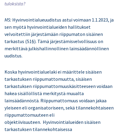
tuloksista?
MS:
Hyvinvointialueuudistus astui voimaan 1.1.2023, ja
sen myötä hyvinvointialueiden hallitukset
velvoitettiin järjestämään riippumaton sisäinen
tarkastus (51§). Tämä järjestämisvelvollisuus on
merkittävä julkishallinnollinen lainsäädännöllinen
uudistus
.
Koska hyvinvointialuelaki ei määrittele sisäisen
tarkastuksen riippumattomuutta, sisäisen
tarkastuksen riippumattomuuskäsitteeseen voidaan
hakea sisällöllistä merkitystä muualta
lainsäädännöstä.
Riippumattomuus voidaan
jakaa
yleiseen eli organisatoriseen, sekä tilannekohtaiseen
ri
ippumattomuuteen eli
objektiivisuuteen.
Hyvinvointialueiden sisäisen
tarkastuksen
tilannekohtaisessa