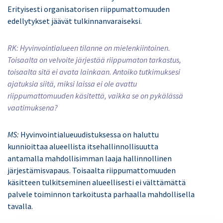
Erityisesti organisatorisen riippumattomuuden
edellytykset jäävät tulkinnanvaraiseksi.
RK:
Hyvinvointialueen tilanne on mielenkiintoinen.
Toisaalta on velvoite järjestää riippumaton tarkastus,
toisaalta sitä ei avata lainkaan.
Antoiko tutkimuksesi
ajatuksia siitä, miksi laissa ei ole avattu
riippumattomuuden käsitettä, vaikka se on pykälässä
vaatimuksena?
MS:
Hyvinvointialueuudistuksessa on haluttu
kunnioittaa alueellista itsehallinnollisuutta
antamalla mahdollisimman laaja hallinnollinen
järjestämisvapaus. Toisaalta riippumattomuuden
käsitteen tulkitseminen alueellisesti ei välttämättä
palvele toiminnon tarkoitusta parhaalla mahdollisella
tavalla.