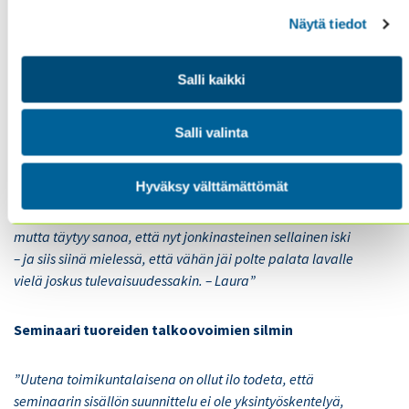
jakanut ajatuksiani!
Näytä tiedot
Päätellen saamistamme kysymyksistä esityksen aikana
Salli kaikki
ja sen jälkeenkin voisi kuvitella, että edes joku pysyi
hereillä esityksen ajan, tai sitten olimme vain riittävän
epäselviä … Kun käytännön järjestelyt on tehty helpoiksi,
Salli valinta
jäi omalle vastuulle vain ilmestyä paikalle oikeaan
aikaan ja oikeaan paikkaan – ja myönnettäköön,
Hyväksy välttämättömät
tässäkin toimi varmistukset järjestäjän puolelta
erinomaisesti. En ole koskaan potenut ramppikuumetta,
mutta täytyy sanoa, että nyt jonkinasteinen sellainen iski
– ja siis siinä mielessä, että vähän jäi polte palata lavalle
vielä joskus tulevaisuudessakin. – Laura”
Seminaari tuoreiden talkoovoimien silmin
”Uutena toimikuntalaisena on ollut ilo todeta, että
seminaarin sisällön suunnittelu ei ole yksintyöskentelyä,