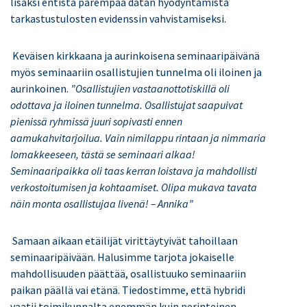
lisäksi entistä parempaa datan hyödyntämistä
tarkastustulosten evidenssin vahvistamiseksi.
Keväisen kirkkaana ja aurinkoisena seminaaripäivänä
myös seminaariin osallistujien tunnelma oli iloinen ja
aurinkoinen.
”Osallistujien vastaanottotiskillä oli
odottava ja iloinen tunnelma. Osallistujat saapuivat
pienissä ryhmissä juuri sopivasti ennen
aamukahvitarjoilua. Vain nimilappu rintaan ja nimmaria
lomakkeeseen, tästä se seminaari alkaa!
Seminaaripaikka oli taas kerran loistava ja mahdollisti
verkostoitumisen ja kohtaamiset. Olipa mukava tavata
näin monta osallistujaa livenä! – Annika”
Samaan aikaan etäilijät virittäytyivät tahoillaan
seminaaripäivään. Halusimme tarjota jokaiselle
mahdollisuuden päättää, osallistuuko seminaariin
paikan päällä vai etänä. Tiedostimme, että hybridi
vaatii toimikunnalta enemmän kuin perinteinen