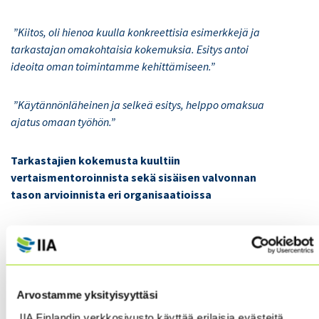
”Kiitos, oli hienoa kuulla konkreettisia esimerkkejä ja
tarkastajan omakohtaisia kokemuksia. Esitys antoi
ideoita oman toimintamme kehittämiseen.”
”Käytännönläheinen ja selkeä esitys, helppo omaksua
ajatus omaan työhön.”
Tarkastajien kokemusta kuultiin
vertaismentoroinnista sekä sisäisen valvonnan
tason arvioinnista eri organisaatioissa
”Rohkaisee miettimään sparrauksen käyttöä jatkossa
(miten, missä, milloin, kenen kanssa, jne.)”
Sisäisen valvonnan osalta
”Kolmen eri näkökulman
Arvostamme yksityisyyttäsi
tuominen oli erittäin hyvä formaatti. ”Oli avartavaa
IIA Finlandin verkkosivusto käyttää erilaisia evästeitä