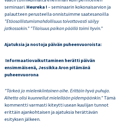
seminaari.
Heureka !
– seminaarin kokonaisarvion ja
palautteen perusteella onnistuimme saatesanoilla
”Etäosallistumismahdollisuus toivottavasti säilyy
jatkossakin.” ”Tilaisuus paikan päällä toimi hyvin.”
Ajatuksia ja nostoja päivän puheenvuoroista:
Informaatiovaikuttaminen herätti päivän
ensimmäisenä, Jessikka Aron pitämänä
puheenvuorona
”Tärkeä ja mielenkiintoinen aihe. Erittäin hyvä puhuja.
Aihetta olisi kuunnellut mielellään pidempäänkin.”
Tämä
kommentti varmasti kiteytti usean kuulijan tunnot
erittäin ajankohtaisen ja ajatuksia herättävän
esityksen jälkeen.