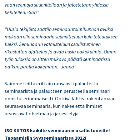
vaan teemoja suunnitellaan ja jalostetaan yhdessä
kehitellen. -Sari”
”Uusia tekijöitä saatiin seminaaritoimikunnan avuksi
mukaan niin seminaarin suunnitteluun kuin toteutuksen
tueksi. Seminaarin valmisteluun osallistuminen
rikastuttaa ajattelua ja avaa uusia näkökulmia. Oman
työn tuloksia on sitten mukava päästä seminaarissa
paikan päällä kokemaan. -Jaana”
Saimme teiltä erittäin runsaasti palautetta
seminaarista ja palautteen perusteella seminaari
onnistui erinomaisesti. On kiva lähteä rakentamaan
seuraavaa seminaaria, kun näkee että ihmiset
arvostavat ohjelmaa ja järjestelyjä.
ISO KIITOS kaikille seminaariin osallistuneille!
Tapaamisiin Syysseminaarissa 2022!