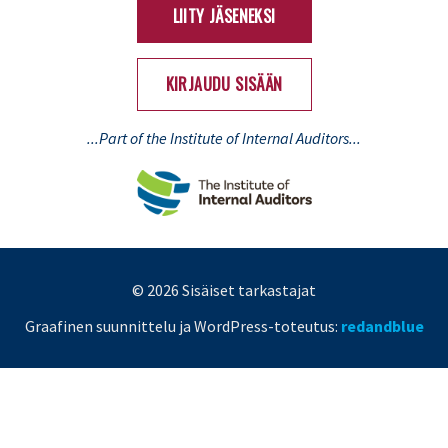
LIITY JÄSENEKSI
KIRJAUDU SISÄÄN
...Part of the Institute of Internal Auditors...
© 2026 Sisäiset tarkastajat
Graafinen suunnittelu ja WordPress-toteutus:
redandblue