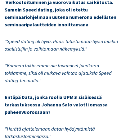
Verkostoituminen ja vuorovaikutus sai kiitosta.
Samoin Speed dating, joka oli otettu
seminaariohjelmaan uutena numerona edellisten
seminaaripalautteiden innoittamana
”Speed dating oli hyvä. Pääsi tutustumaan hyvin muihin
osallistujiin ja vaihtamaan näkemyksiä.”
”Koronan takia emme ole tavanneet juurikaan
toisiamme, siksi oli mukava vaihtaa ajatuksia Speed
dating-teemalla.”
Entäpä Data, jonka roolia UPM:n sisäisessä
tarkastuksessa Johanna Salo valotti omassa
puheenvuorossaan?
”Herätti ajattelemaan datan hyödyntämistä
tarkastustoiminnassa.”