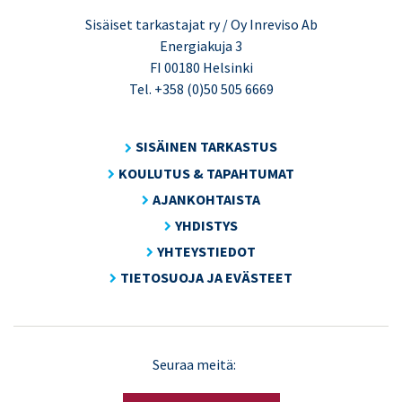
Sisäiset tarkastajat ry / Oy Inreviso Ab
Energiakuja 3
FI 00180 Helsinki
Tel. +358 (0)50 505 6669
SISÄINEN TARKASTUS
KOULUTUS & TAPAHTUMAT
AJANKOHTAISTA
YHDISTYS
YHTEYSTIEDOT
TIETOSUOJA JA EVÄSTEET
LinkedIn
X
Seuraa meitä:
(Twitter)