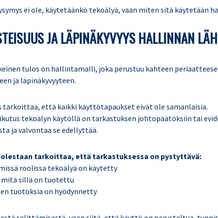
ysymys ei ole, käytetäänkö tekoälyä, vaan miten sitä käytetään hal
STEISUUS JA LÄPINÄKYVYYS HALLINNAN LÄ
einen tulos on hallintamalli, joka perustuu kahteen periaatteese
een ja läpinäkyvyyteen.
 tarkoittaa, että kaikki käyttötapaukset eivät ole samanlaisia.
kutus tekoälyn käytöllä on tarkastuksen johtopäätöksiin tai evide
ta ja valvontaa se edellyttää.
olestaan tarkoittaa, että tarkastuksessa on pystyttävä:
missä roolissa tekoälyä on käytetty
itä sillä on tuotettu
ten tuotoksia on hyödynnetty
sestä selittämisestä, vaan siitä, että käyttö on perusteltua, tunni