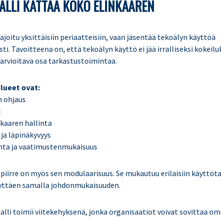
ALLI KATTAA KOKO ELINKAAREN
rajoitu yksittäisiin periaatteisiin, vaan jäsentää tekoälyn käyttöä
ti. Tavoitteena on, että tekoälyn käyttö ei jää irralliseksi kokeiluk
 arvioitava osa tarkastustoimintaa.
lueet ovat:
n ohjaus
t
inkaaren hallinta
ja läpinäkyvyys
anta ja vaatimustenmukaisuus
piirre on myös sen modulaarisuus. Se mukautuu erilaisiin käyttöta
ilyttäen samalla johdonmukaisuuden.
alli toimii viitekehyksenä, jonka organisaatiot voivat sovittaa o