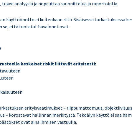
a, tukee analyysiä ja nopeuttaa suunnittelua ja raportointia.
n käyttöönotto ei kuitenkaan riitä. Sisäisessä tarkastuksessa kes
n se, että tuotetut havainnot ovat:
a
steella keskeiset riskit liittyvät erityisesti:
ttavuuteen
uuteen
kaisuuteen
tarkastuksen erityisvaatimukset – riippumattomuus, objektiivisuus
us – korostavat hallinnan merkitystä. Tekoälyn käyttö ei saa hämä
opäätökset ovat aina ihmisen vastuulla.