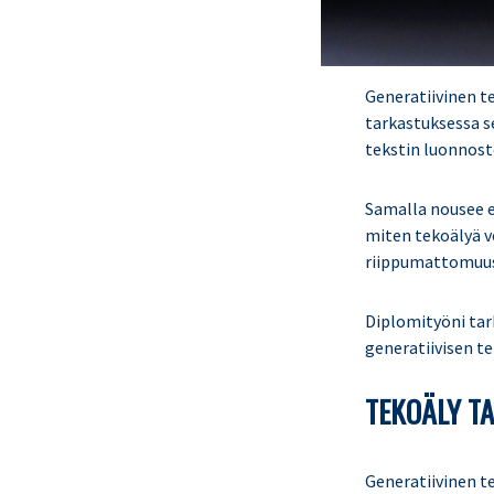
Generatiivinen te
tarkastuksessa s
tekstin luonnoste
Samalla nousee e
miten tekoälyä v
riippumattomuus
Diplomityöni tar
generatiivisen te
TEKOÄLY T
Generatiivinen t