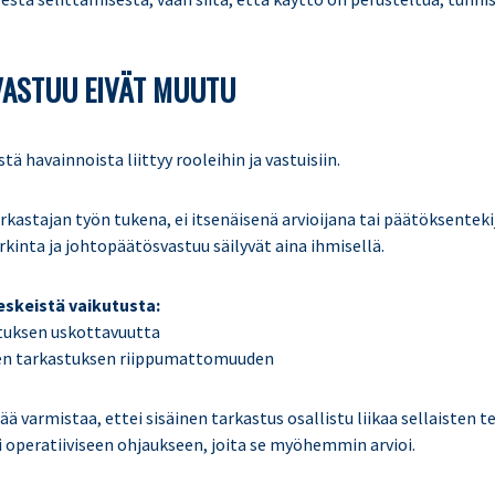
 VASTUU EIVÄT MUUTU
tä havainnoista liittyy rooleihin ja vastuisiin.
rkastajan työn tukena, ei itsenäisenä arvioijana tai päätöksenteki
kinta ja johtopäätösvastuu säilyvät aina ihmisellä.
eskeistä vaikutusta:
stuksen uskottavuutta
isen tarkastuksen riippumattomuuden
ä varmistaa, ettei sisäinen tarkastus osallistu liikaa sellaisten 
i operatiiviseen ohjaukseen, joita se myöhemmin arvioi.