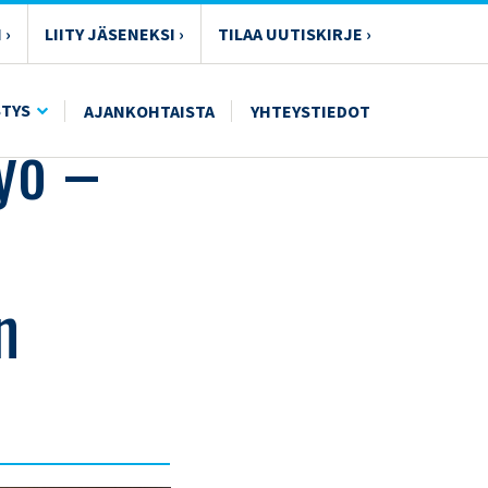
 ›
LIITY JÄSENEKSI ›
TILAA UUTISKIRJE ›
STYS
AJANKOHTAISTA
YHTEYSTIEDOT
yö –
n