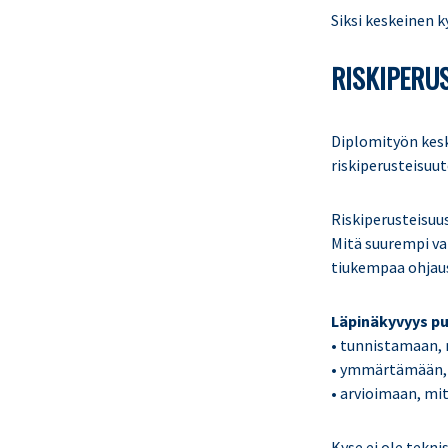
Siksi keskeinen k
RISKIPERU
Diplomityön kesk
riskiperusteisuut
Riskiperusteisuus
Mitä suurempi vai
tiukempaa ohjaus
Läpinäkyvyys pu
• tunnistamaan, 
• ymmärtämään, m
• arvioimaan, mi
Kyse ei ole tekni