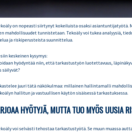
koäly on nopeasti siirtynyt kokeiluista osaksi asiantuntijatyötä. 
en mahdollisuudet tunnistetaan. Tekoäly voi tukea analyysiä, tie
lua ja riskiperusteista suunnittelua.
siin keskeinen kysymys:
oidaan hyödyntää niin, että tarkastustyön luotettavuus, läpinäkyv
 säilyvät?
kastelee juuri tätä näkökulmaa: millainen hallintamalli mahdolli
koälyn hallitun ja vastuullisen käytön sisäisessä tarkastuksessa.
ARJOAA HYÖTYJÄ, MUTTA TUO MYÖS UUSIA R
ekoäly voi selvästi tehostaa tarkastustyötä. Se muun muassa aut