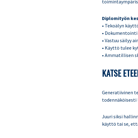
toimintaympäris
Diplomityön kesk
• Tekoälyn käytt
• Dokumentointi 
• Vastuu säilyy ai
• Käyttö tulee k
• Ammatillisen s
KATSE ETE
Generatiivinen te
todennäköisesti
Juuri siksi halli
käyttö tai se, et