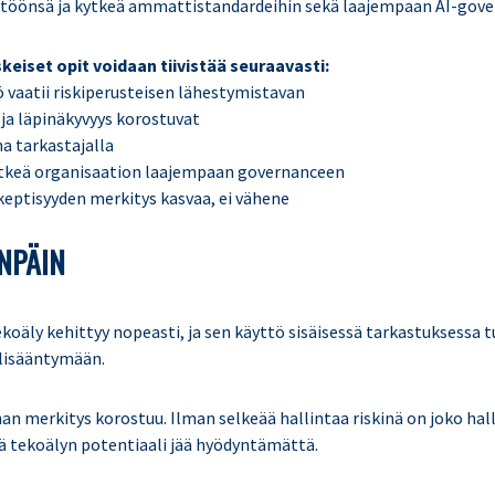
töönsä ja kytkeä ammattistandardeihin sekä laajempaan AI-gove
eiset opit voidaan tiivistää seuraavasti:
ö vaatii riskiperusteisen lähestymistavan
ja läpinäkyvyys korostuvat
na tarkastajalla
ytkeä organisaation laajempaan governanceen
keptisyyden merkitys kasvaa, ei vähene
ENPÄIN
koäly kehittyy nopeasti, ja sen käyttö sisäisessä tarkastuksessa t
 lisääntymään.
nnan merkitys korostuu. Ilman selkeää hallintaa riskinä on joko ha
tä tekoälyn potentiaali jää hyödyntämättä.