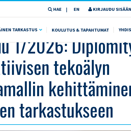
HAE
EN
KIRJAUDU SISÄÄN
|
ENERATIIVISEN TEKOÄLYN HALLINTAMALLIN KEHITTÄMINEN SISÄISEEN TARKASTUKSEEN
ÄINEN TARKASTUS
YHDI
KOULUTUS & TAPAHTUMAT
u 1/2026: Diplomit
tiivisen tekoälyn
tamallin kehittämine
een tarkastukseen