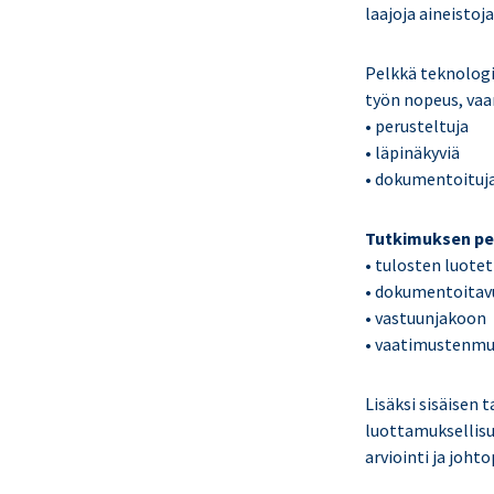
laajoja aineistoj
Pelkkä teknologia
työn nopeus, vaa
• perusteltuja
• läpinäkyviä
• dokumentoituj
Tutkimuksen peru
• tulosten luote
• dokumentoitav
• vastuunjakoon
• vaatimustenmu
Lisäksi sisäisen 
luottamuksellisu
arviointi ja joht