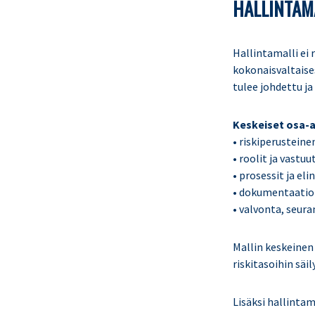
HALLINTAM
Hallintamalli ei 
kokonaisvaltaises
tulee johdettu ja
Keskeiset osa-a
• riskiperusteine
• roolit ja vastuu
• prosessit ja el
• dokumentaatio 
• valvonta, seur
Mallin keskeinen 
riskitasoihin sä
Lisäksi hallintam