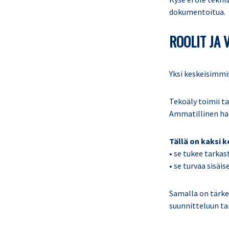
dokumentoitua.
ROOLIT JA
Yksi keskeisimmis
Tekoäly toimii ta
Ammatillinen har
Tällä on kaksi k
• se tukee tarka
• se turvaa sisä
Samalla on tärkeä
suunnitteluun ta