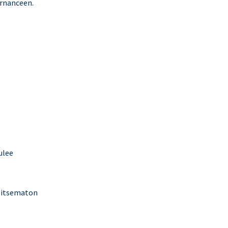
rnanceen.
ulee
llitsematon