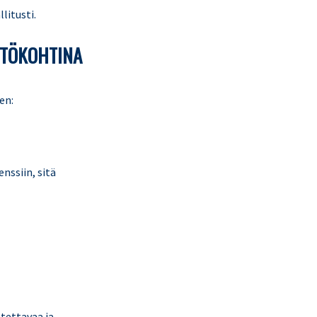
litusti.
HTÖKOHTINA
en:
nssiin, sitä
stettavaa ja