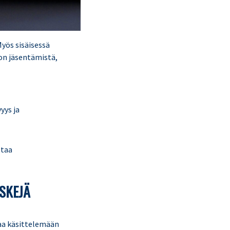
Myös sisäisessä
don jäsentämistä,
yys ja
staa
ISKEJÄ
taa käsittelemään