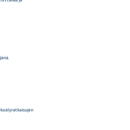
jänä.
tekoälyratkaisujen