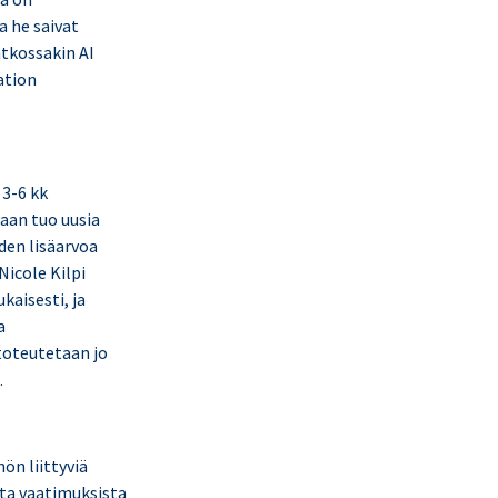
a he saivat
atkossakin AI
ation
 3-6 kk
aan tuo uusia
den lisäarvoa
Nicole Kilpi
kaisesti, ja
a
toteutetaan jo
.
ön liittyviä
ista vaatimuksista