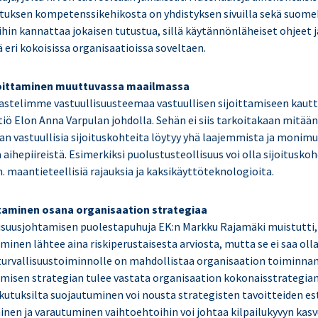
astuksen kompetenssikehikosta on yhdistyksen sivuilla sekä suome
ihin kannattaa jokaisen tutustua, sillä käytännönläheiset ohjeet 
 eri kokoisissa organisaatioissa soveltaen.
ijoittaminen muuttuvassa maailmassa
kastelimme vastuullisuusteemaa vastuullisen sijoittamiseen kaut
ö Elon Anna Varpulan johdolla. Sehän ei siis tarkoitakaan mitään 
 vaan vastuullisia sijoituskohteita löytyy yhä laajemmista ja mon
ihepiireistä. Esimerkiksi puolustusteollisuus voi olla sijoituskoh
maantieteellisiä rajauksia ja kaksikäyttöteknologioita.
taminen osana organisaation strategiaa
isuusjohtamisen puolestapuhuja EK:n Markku Rajamäki muistutti,
minen lähtee aina riskiperustaisesta arviosta, mutta se ei saa oll
 turvallisuustoiminnolle on mahdollistaa organisaation toiminnan 
amisen strategian tulee vastata organisaation kokonaisstrategian 
ikutuksilta suojautuminen voi nousta strategisten tavoitteiden est
inen ja varautuminen vaihtoehtoihin voi johtaa kilpailukyvyn kasv