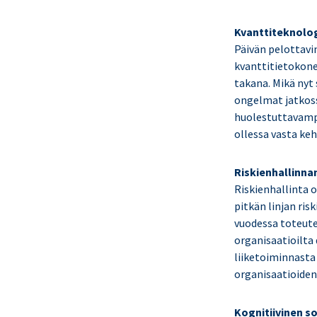
Kvanttiteknolog
Päivän pelottavin
kvanttitietokonei
takana. Mikä nyt
ongelmat jatkoss
huolestuttavamp
ollessa vasta kehi
Riskienhallinna
Riskienhallinta o
pitkän linjan ri
vuodessa toteute
organisaatioilta 
liiketoiminnasta 
organisaatioiden
Kognitiivinen s