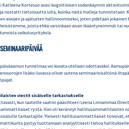
 Katleena Kortesuo avasi kognitiivisen sodankäynnin aktiivitoimij
a nostatti tietoisuutta siitä, kuinka näitä malleja tunnistetaan.
en aivojen ja ajatusten hallinnoimiseksi, joten pidetään jokainen
heisistämme, joista ehkä varsinkaan aivan ikääntyneimmät tai 
tunnista vaikutusyrityksiä.
 SEMINAARIPÄIVÄÄ
ipäiväaamun tunnelmaa voi kuvata uteliaan odottavaksi. Aamupäi
envuorojen lisäksi luvassa olivat uutena seminaarisisältönä iltap
yöpajat.
aisten viestit sisäiselle tarkastukselle
tavasti, kun lauteille saatiin pääsihteeri Leena Linnainmaa Direct
usammattilaiset ry:stä. Hän oli kerännyt hallitusammattilaisten
sisäisille tarkastajille. Yleisesti hallitusammattilaiset toivovat, e
attikunta pystyy tuottamaan analyyttisesti tietoa hallitukselle