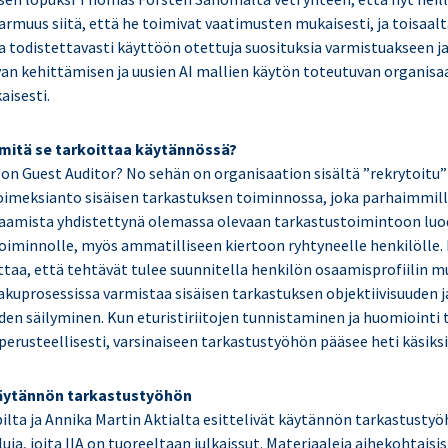
rmuus siitä, että he toimivat vaatimusten mukaisesti, ja toisaalt
ja todistettavasti käyttöön otettuja suosituksia varmistuakseen j
van kehittämisen ja uusien AI mallien käytön toteutuvan organisa
aisesti.
 mitä se tarkoittaa käytännössä?
 on Guest Auditor? No sehän on organisaation sisältä ”rekrytoitu”
imeksianto sisäisen tarkastuksen toiminnossa, joka parhaimmill
aamista yhdistettynä olemassa olevaan tarkastustoimintoon luo
toiminnolle, myös ammatilliseen kiertoon ryhtyneelle henkilölle. 
taa, että tehtävät tulee suunnitella henkilön osaamisprofiilin mu
akuprosessissa varmistaa sisäisen tarkastuksen objektiivisuuden j
n säilyminen. Kun eturistiriitojen tunnistaminen ja huomiointi 
erusteellisesti, varsinaiseen tarkastustyöhön pääsee heti käsiksi
käytännön tarkastustyöhön
lta ja Annika Martin Aktialta esittelivät käytännön tarkastustyöh
luja, joita IIA on tuoreeltaan julkaissut. Materiaaleja aihekohtais