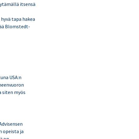
ytämällä itsensä
 hyvä tapa hakea
iää Blomstedt-
stuna USA:n
uheenvuoron
ja siten myös
Advisensen
 opeista ja
lä on