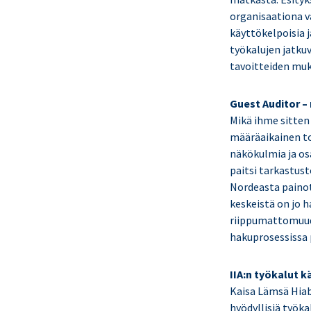
organisaationa va
käyttökelpoisia 
työkalujen jatku
tavoitteiden muk
Guest Auditor –
Mikä ihme sitten
määräaikainen to
näkökulmia ja os
paitsi tarkastus
Nordeasta painot
keskeistä on jo h
riippumattomuude
hakuprosessissa p
IIA:n työkalut 
Kaisa Lämsä Hiabi
hyödyllisiä työka