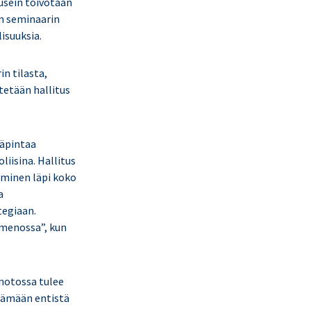
usein toivotaan
in seminaarin
isuuksia.
in tilasta,
tetään hallitus
täpintaa
liisina. Hallitus
taminen läpi koko
a
tegiaan.
 menossa”, kun
notossa tulee
ntämään entistä