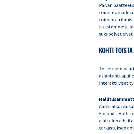
Päivän päätteeksi
toimintamalleja j
toimintaa ihmist
itsestämme ja lä
sukupolvet eivät 
KOHTI TOISTA
Toisen seminaar
asiantuntijapuhe
interaktiiviset t
Hallitusammattil
Aamu alkoi vaikut
Finland – Hallit
ajattelun aiheita 
tarkastuksen amm