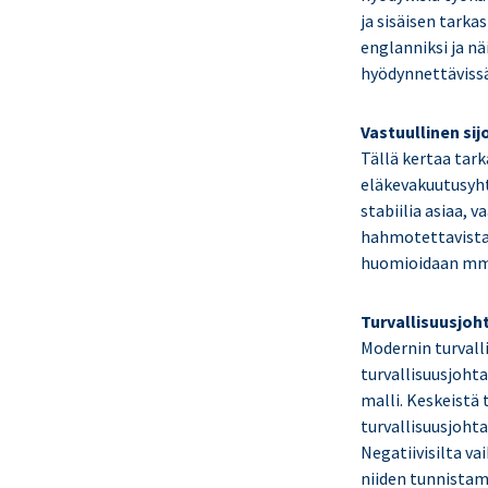
ja sisäisen tark
englanniksi ja nä
hyödynnettävissä
Vastuullinen s
Tällä kertaa tar
eläkevakuutusyhti
stabiilia asiaa,
hahmotettavista a
huomioidaan mm. 
Turvallisuusjoh
Modernin turvall
turvallisuusjohta
malli. Keskeistä
turvallisuusjoht
Negatiivisilta va
niiden tunnistam