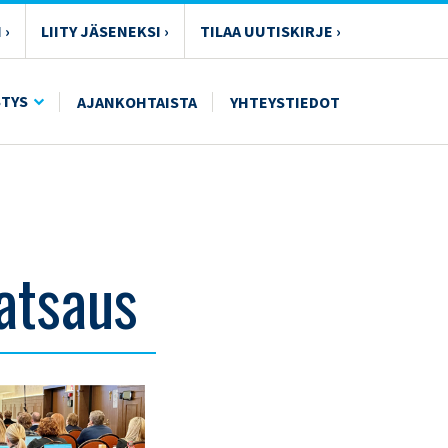
 ›
LIITY JÄSENEKSI ›
TILAA UUTISKIRJE ›
STYS
AJANKOHTAISTA
YHTEYSTIEDOT
atsaus