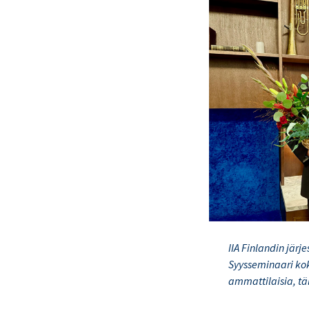
IIA Finlandin jär
Syysseminaari kok
ammattilaisia, tä