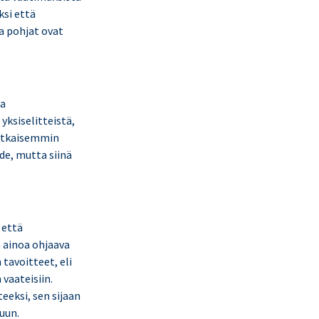
ksi että
ja pohjat ovat
ta
yksiselitteistä,
imutkaisemmin
de, mutta siinä
 että
a ainoa ohjaava
tavoitteet, eli
vaateisiin.
eeksi, sen sijaan
uun.