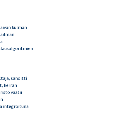
o aivan kulman
aailman
lä
alausalgoritmien
taja, sanoitti
t, kerran
istö vaatii
an
la integroituna