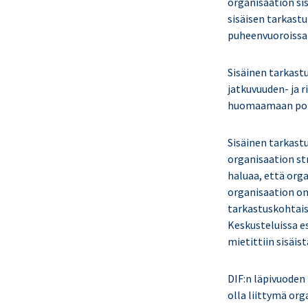
organisaation si
sisäisen tarkast
puheenvuoroissa 
Sisäinen tarkastu
jatkuvuuden- ja r
huomaamaan poikk
Sisäinen tarkast
organisaation str
haluaa, että orga
organisaation on 
tarkastuskohtais
Keskusteluissa e
mietittiin sisäi
DIF:n läpivuoden
olla liittymä or