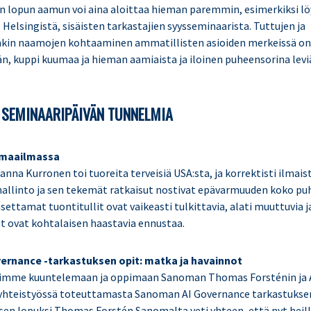
n lopun aamun voi aina aloittaa hieman paremmin, esimerkiksi lö
Helsingistä, sisäisten tarkastajien syysseminaarista. Tuttujen ja
in naamojen kohtaaminen ammatillisten asioiden merkeissä on
än, kuppi kuumaa ja hieman aamiaista ja iloinen puheensorina lev
 SEMINAARIPÄIVÄN TUNNELMIA
 maailmassa
nna Kurronen toi tuoreita terveisiä USA:sta, ja korrektisti ilmai
allinto ja sen tekemät ratkaisut nostivat epävarmuuden koko p
settamat tuontitullit ovat vaikeasti tulkittavia, alati muuttuvia 
et ovat kohtalaisen haastavia ennustaa.
rnance -tarkastuksen opit: matka ja havainnot
simme kuuntelemaan ja oppimaan Sanoman Thomas Forsténin ja 
yhteistyössä toteuttamasta Sanoman AI Governance tarkastuksen
sen lopuksi Thomas Forstén Sanomalta veti yhteen, että nyt heil