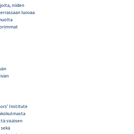
oita, niiden
 Kerrassaan luovaa
 huolta
nuorimmat
vän
äivän
ors’ Institute
 näkökulmasta
ttä sisäisen
 sekä