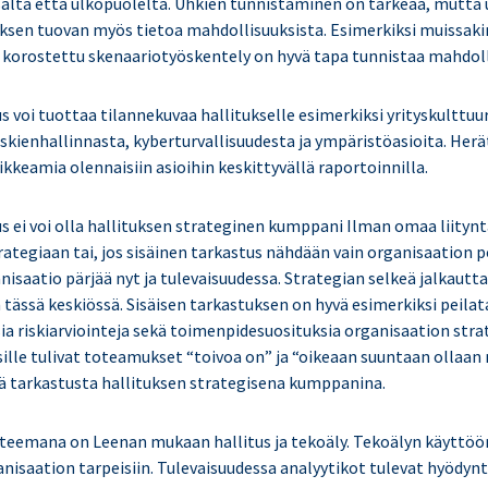
sältä että ulkopuolelta. Uhkien tunnistaminen on tärkeää, mutta 
uksen tuovan myös tietoa mahdollisuuksista. Esimerkiksi muissak
korostettu skenaariotyöskentely on hyvä tapa tunnistaa mahdoll
s voi tuottaa tilannekuvaa hallitukselle esimerkiksi yrityskulttuur
iskienhallinnasta, kyberturvallisuudesta ja ympäristöasioita. Herä
eamia olennaisiin asioihin keskittyvällä raportoinnilla.
us ei voi olla hallituksen strateginen kumppani Ilman omaa liityn
ategiaan tai, jos sisäinen tarkastus nähdään vain organisaation po
nisaatio pärjää nyt ja tulevaisuudessa. Strategian selkeä jalkaut
tässä keskiössä. Sisäisen tarkastuksen on hyvä esimerkiksi peilat
ia riskiarviointeja sekä toimenpidesuosituksia organisaation stra
sille tulivat toteamukset “toivoa on” ja “oikeaan suuntaan ollaan
stä tarkastusta hallituksen strategisena kumppanina.
 teemana on Leenan mukaan hallitus ja tekoäly. Tekoälyn käyttöö
ganisaation tarpeisiin. Tulevaisuudessa analyytikot tulevat hyödy