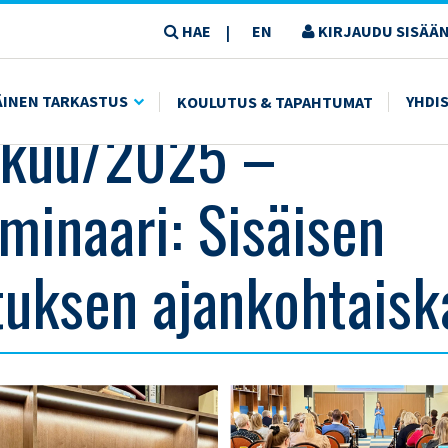
HAE
EN
KIRJAUDU SISÄÄN
|
I: SISÄISEN TARKASTUKSEN AJANKOHTAISKATSAUS
ÄINEN TARKASTUS
YHDI
KOULUTUS & TAPAHTUMAT
skuu/2025 –
minaari: Sisäisen
tuksen ajankohtaisk