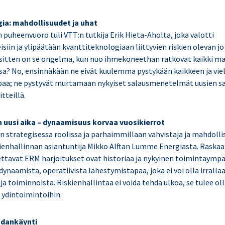
ia: mahdollisuudet ja uhat
 puheenvuoro tuli VTT:n tutkija Erik Hieta-Aholta, joka valotti
siin ja ylipäätään kvanttiteknologiaan liittyvien riskien olevan j
 sitten on se ongelma, kun nuo ihmekoneethan ratkovat kaikki m
a? No, ensinnäkään ne eivät kuulemma pystykään kaikkeen ja vie
aa; ne pystyvät murtamaan nykyiset salausmenetelmät uusien s
tteillä.
n uusi aika – dynaamisuus korvaa vuosikierrot
n strategisessa roolissa ja parhaimmillaan vahvistaja ja mahdollis
skienhallinnan asiantuntija Mikko Alftan Lumme Energiasta. Raskaa
ttavat ERM harjoitukset ovat historiaa ja nykyinen toimintaympär
dynaamista, operatiivista lähestymistapaa, joka ei voi olla irralla
ja toiminnoista. Riskienhallintaa ei voida tehdä ulkoa, se tulee ol
 ydintoimintoihin.
odankäynti