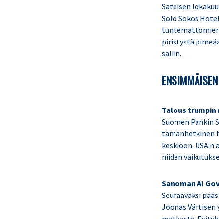
Sateisen lokakuu
Solo Sokos Hotel 
tuntemattomienk
piristystä pimeä
saliin.
ENSIMMÄISEN
Talous trumpin
Suomen Pankin Sa
tämänhetkinen h
keskiöön. USA:n a
niiden vaikutuks
Sanoman AI Gove
Seuraavaksi pää
Joonas Värtisen 
matkasta. Esityk