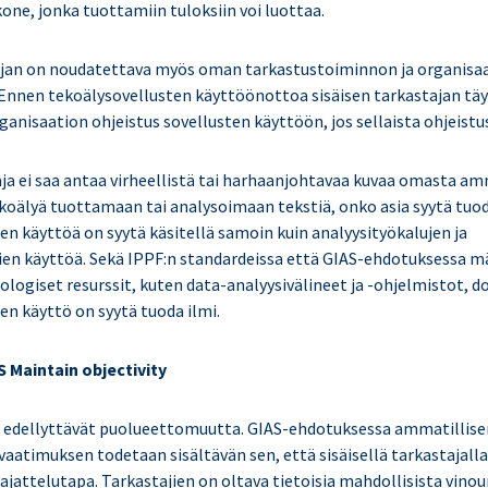
one, jonka tuottamiin tuloksiin voi luottaa.
ajan on noudatettava myös oman tarkastustoiminnon ja organisaa
. Ennen tekoälysovellusten käyttöönottoa sisäisen tarkastajan täyt
nisaation ohjeistus sovellusten käyttöön, jos sellaista ohjeistus
aja ei saa antaa virheellistä tai harhaanjohtavaa kuvaa omasta a
ekoälyä tuottamaan tai analysoimaan tekstiä, onko asia syytä tuod
en käyttöä on syytä käsitellä samoin kuin analyysityökalujen ja
en käyttöä. Sekä IPPF:n standardeissa että GIAS-ehdotuksessa mä
ologiset resurssit, kuten data-analyysivälineet ja -ohjelmistot,
en käyttö on syytä tuoda ilmi.
Maintain objectivity
t edellyttävät puolueettomuutta. GIAS-ehdotuksessa ammatillise
 vaatimuksen todetaan sisältävän sen, että sisäisellä tarkastajal
ajattelutapa. Tarkastajien on oltava tietoisia mahdollisista vino