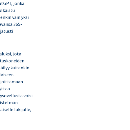
atGPT, jonka
ulkaistu
tenkin vain yksi
sevansa 365-
jatusti
luksi, jota
oituskoneiden
säilyy kuitenkin
llaiseen
irjoittamaan
äyttää
ysovellusta voisi
vistelmän
selle lukijalle,