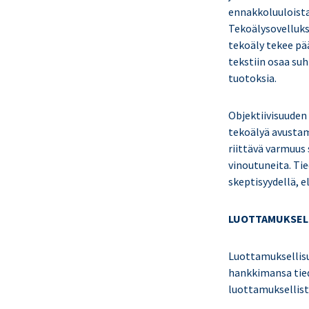
ennakkoluuloista
Tekoälysovelluksi
tekoäly tekee pä
tekstiin osaa su
tuotoksia.
Objektiivisuuden
tekoälyä avustam
riittävä varmuus 
vinoutuneita. Ti
skeptisyydellä, e
LUOTTAMUKSELLI
Luottamuksellisu
hankkimansa tied
luottamuksellista 