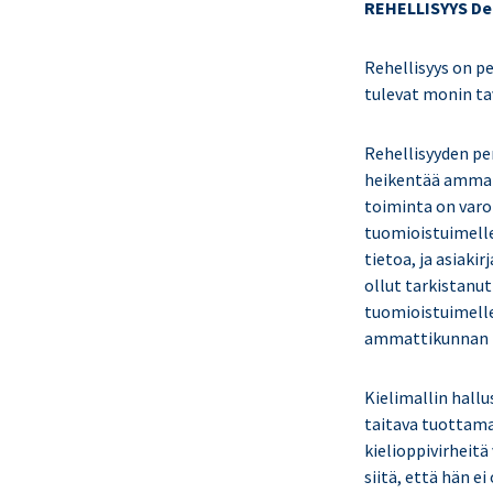
REHELLISYYS De
Rehellisyys on pe
tulevat monin ta
Rehellisyyden per
heikentää ammatt
toiminta on varoi
tuomioistuimelle 
tietoa, ja asiakir
ollut tarkistanut
tuomioistuimelle
ammattikunnan t
Kielimallin hall
taitava tuottama
kielioppivirheitä
siitä, että hän e