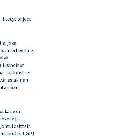
 liitetyt ohjeet
la, joka
istin erheellinen
oälyä
allusinoinut
assa. Juristi ei
vän asiakirjan
kentämään
koska se on
ankeaa ja
 johtui osittain
mintaan. Chat GPT