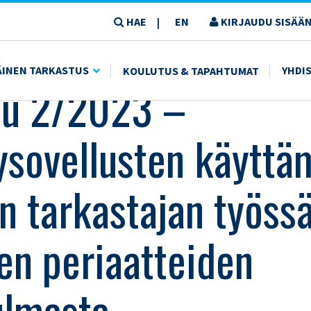
HAE
EN
KIRJAUDU SISÄÄN
|
LUSTEN KÄYTTÄMISESTÄ SISÄISEN TARKASTAJAN TYÖSSÄ EETTISTEN PERIAATTEIDEN N
ÄINEN TARKASTUS
YHDI
KOULUTUS & TAPAHTUMAT
uu 2/2023 –
ysovellusten käyttä
en tarkastajan työss
ten periaatteiden
ulmasta