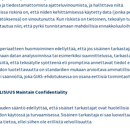
 ja tiedostamattomista ajatteluvinoumista, ja hallittava niitä.
ssa riskinä on, että niiden kehittämisessä käytetty data (jonka p
ätöksensä) on vinoutunutta. Kun riskistä on tietoinen, tekoälyn
htautua niin, että pyrkii tunnistamaan mahdollisia ennakkoluuloih
 periaatteen huomioiminen edellyttää, että jos sisäinen tarkastaj
aan datan analysoinnissa tai esimerkiksi suunnittelussa, tarkasta
siitä, että tekoälylle syötteenä eli promptina annettavat tiedot e
edon luotettavuutta on standardien mukaan arvioitava ammatillis
li säännöllä, joka GIAS-ehdotuksessa on osana eettisiä toimintaoh
SUUS Maintain Confidentiality
uden sääntö edellyttää, että sisäiset tarkastajat ovat huolellisia
on käytössä ja turvaamisessa. Sisäinen tarkastaja ei saa luovutta
tietoa, ellei siihen ole erillistä velvollisuutta.