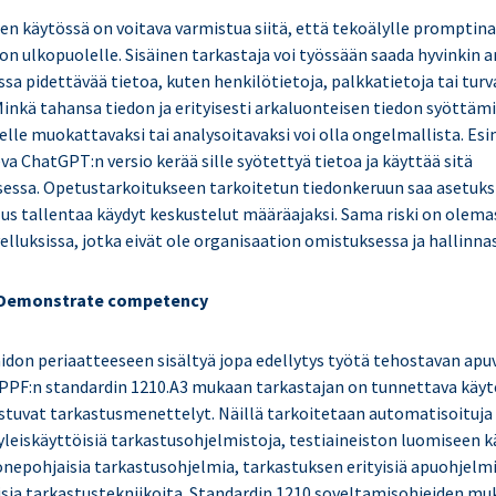
n käytössä on voitava varmistua siitä, että tekoälylle promptina 
ion ulkopuolelle. Sisäinen tarkastaja voi työssään saada hyvinkin a
assa pidettävää tietoa, kuten henkilötietoja, palkkatietoja tai tur
 Minkä tahansa tiedon ja erityisesti arkaluonteisen tiedon syöttäm
lle muokattavaksi tai analysoitavaksi voi olla ongelmallista. Esi
va ChatGPT:n versio kerää sille syötettyä tietoa ja käyttää sitä
essa. Opetustarkoitukseen tarkoitetun tiedonkeruun saa asetuksi
lus tallentaa käydyt keskustelut määräajaksi. Sama riski on olema
elluksissa, jotka eivät ole organisaation omistuksessa ja hallinna
Demonstrate competency
don periaatteeseen sisältyä jopa edellytys työtä tehostavan apu
PPF:n standardin 1210.A3 mukaan tarkastajan on tunnettava käyt
stuvat tarkastusmenettelyt. Näillä tarkoitetaan automatisoituja
 yleiskäyttöisiä tarkastusohjelmistoja, testiaineiston luomiseen k
onepohjaisia tarkastusohjelmia, tarkastuksen erityisiä apuohjelm
sia tarkastustekniikoita. Standardin 1210 soveltamisohjeiden mu