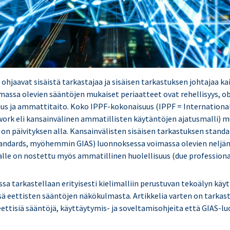
ohjaavat sisäistä tarkastajaa ja sisäisen tarkastuksen johtajaa ka
massa olevien sääntöjen mukaiset periaatteet ovat rehellisyys, obj
us ja ammattitaito. Koko IPPF-kokonaisuus (IPPF = Internationa
ork eli kansainvälinen ammatillisten käytäntöjen ajatusmalli) m
 on päivityksen alla. Kansainvälisten sisäisen tarkastuksen standa
tandards, myöhemmin GIAS) luonnoksessa voimassa olevien neljän
alle on nostettu myös ammatillinen huolellisuus (due professional
ssa tarkastellaan erityisesti kielimalliin perustuvan tekoälyn käy
sä eettisten sääntöjen näkökulmasta. Artikkelia varten on tarkas
eettisiä sääntöjä, käyttäytymis- ja soveltamisohjeita että GIAS-l