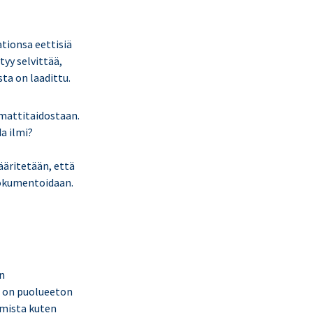
tionsa eettisiä
yy selvittää,
ta on laadittu.
mmattitaidostaan.
a ilmi?
äritetään, että
 dokumentoidaan.
n
la on puolueeton
umista kuten