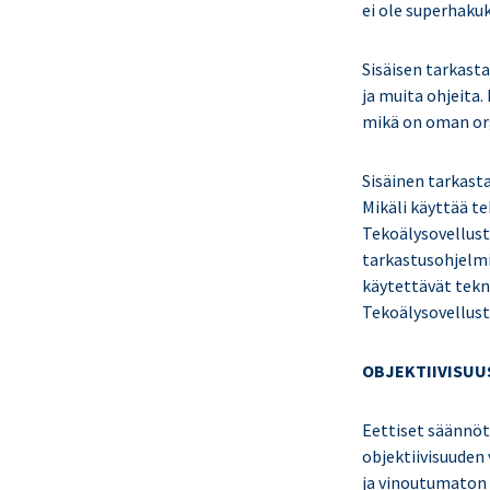
ei ole superhakuk
Sisäisen tarkast
ja muita ohjeita
mikä on oman orga
Sisäinen tarkast
Mikäli käyttää t
Tekoälysovellust
tarkastusohjelmi
käytettävät tekn
Tekoälysovellust
OBJEKTIIVISUUS 
Eettiset säännö
objektiivisuuden
ja vinoutumaton 