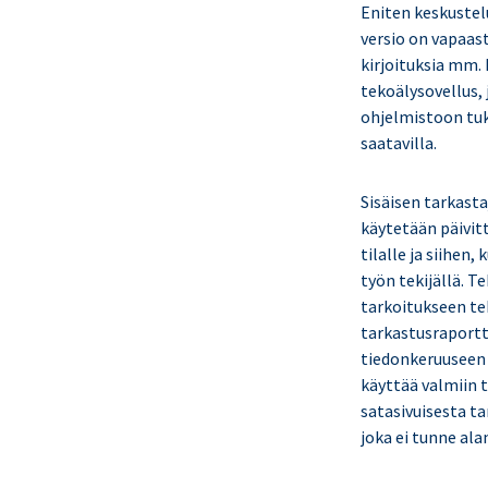
Eniten keskustel
versio on vapaast
kirjoituksia mm. 
tekoälysovellus, 
ohjelmistoon tuk
saatavilla.
Sisäisen tarkast
käytetään päivit
tilalle ja siihen
työn tekijällä. Te
tarkoitukseen te
tarkastusraportti
tiedonkeruuseen 
käyttää valmiin
satasivuisesta t
joka ei tunne ala