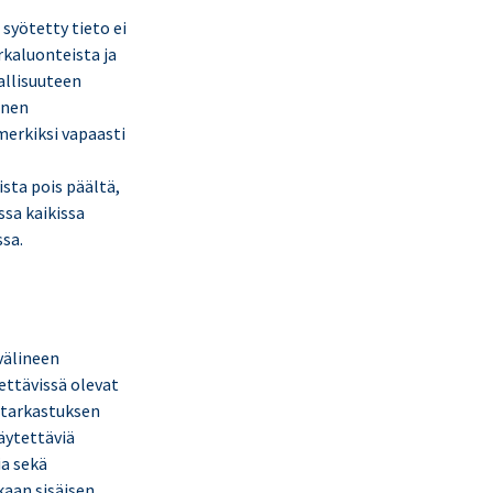
syötetty tieto ei
rkaluonteista ja
vallisuuteen
inen
merkiksi vapaasti
sta pois päältä,
ssa kaikissa
ssa.
välineen
ettävissä olevat
 tarkastuksen
äytettäviä
ia sekä
kaan sisäisen