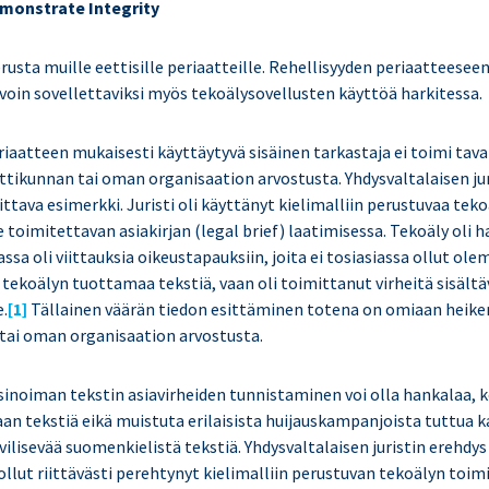
monstrate Integrity
rusta muille eettisille periaatteille. Rehellisyyden periaatteeseen
voin sovellettaviksi myös tekoälysovellusten käyttöä harkitessa.
iaatteen mukaisesti käyttäytyvä sisäinen tarkastaja ei toimi taval
ikunnan tai oman organisaation arvostusta. Yhdysvaltalaisen jur
ttava esimerkki. Juristi oli käyttänyt kielimalliin perustuvaa tek
toimitettavan asiakirjan (legal brief) laatimisessa. Tekoäly oli h
jassa oli viittauksia oikeustapauksiin, joita ei tosiasiassa ollut olem
 tekoälyn tuottamaa tekstiä, vaan oli toimittanut virheitä sisältä
.
[1]
Tällainen väärän tiedon esittäminen totena on omiaan hei
ai oman organisaation arvostusta.
usinoiman tekstin asiavirheiden tunnistaminen voi olla hankalaa, 
an tekstiä eikä muistuta erilaisista huijauskampanjoista tuttua k
 vilisevää suomenkielistä tekstiä. Yhdysvaltalaisen juristin erehdys
i ollut riittävästi perehtynyt kielimalliin perustuvan tekoälyn toi