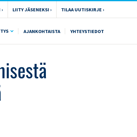
 ›
LIITY JÄSENEKSI ›
TILAA UUTISKIRJE ›
ÄKÖKULMASTA
STYS
AJANKOHTAISTA
YHTEYSTIEDOT
misestä
ä