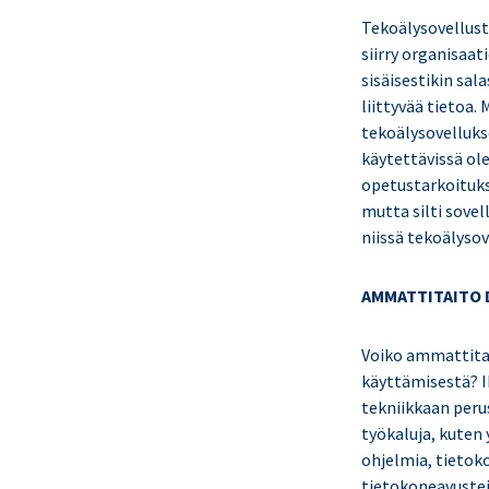
Tekoälysovelluste
siirry organisaat
sisäisestikin sal
liittyvää tietoa.
tekoälysovellukse
käytettävissä ole
opetustarkoituks
mutta silti sovel
niissä tekoälysov
AMMATTITAITO 
Voiko ammattitai
käyttämisestä? I
tekniikkaan peru
työkaluja, kuten
ohjelmia, tietok
tietokoneavustei