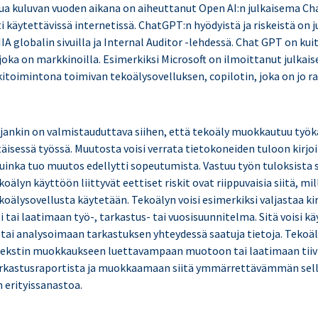
ua kuluvan vuoden aikana on aiheuttanut Open AI:n julkaisema Ch
i käytettävissä internetissä. ChatGPT:n hyödyistä ja riskeistä on j
IIA globalin sivuilla ja Internal Auditor -lehdessä. Chat GPT on kui
joka on markkinoilla. Esimerkiksi Microsoft on ilmoittanut julkai
itoimintona toimivan tekoälysovelluksen, copilotin, joka on jo ra
ajankin on valmistauduttava siihen, että tekoäly muokkautuu työka
täisessä työssä. Muutosta voisi verrata tietokoneiden tuloon kirj
, kuinka tuo muutos edellytti sopeutumista. Vastuu työn tuloksista 
koälyn käyttöön liittyvät eettiset riskit ovat riippuvaisia siitä, mi
koälysovellusta käytetään. Tekoälyn voisi esimerkiksi valjastaa k
 tai laatimaan työ-, tarkastus- tai vuosisuunnitelma. Sitä voisi k
tai analysoimaan tarkastuksen yhteydessä saatuja tietoja. Tekoäl
 tekstin muokkaukseen luettavampaan muotoon tai laatimaan tii
arkastusraportista ja muokkaamaan siitä ymmärrettävämmän sellai
n erityissanastoa.