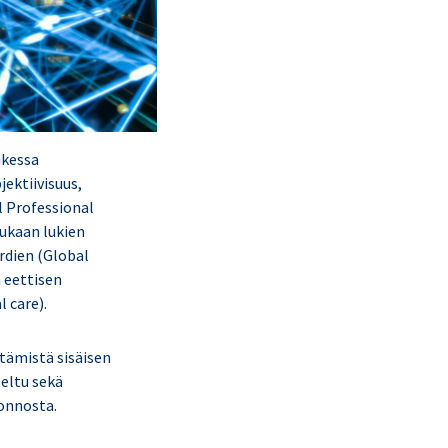
ikessa
ektiivisuus,
l Professional
ukaan lukien
rdien (Global
 eettisen
 care).
ttämistä sisäisen
teltu sekä
uonnosta.