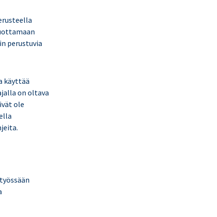
erusteella
 tuottamaan
in perustuvia
a käyttää
jalla on oltava
ivät ole
ella
jeita.
 työssään
a