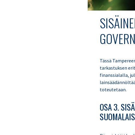
SISÄIN
GOVERN
Tässä Tampereen 
tarkastuksen eri
finanssialalla, j
lainsäädännöltään
toteutetaan.
OSA 3. SI
SUOMALAIS