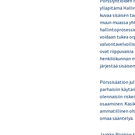
Pörssiyhtiöiden 
ylläpitämä Halli
kuvaa sisäisen ta
muun muassa yhti
hallintoprosessi
voidaan tukea or
valvontavelvolli
ovat riippuvaisi
henkilökunnan mä
järjestää sisäis
Pörssisäätiön ju
parhaisiin käytä
olennaisiin riske
osaaminen. Käsik
ammatillinen ohj
omaa sääntelyä.
Jaakko Rönkön tu