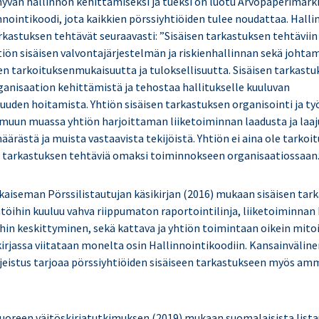
hyvän hallinnon kehittämiseksi ja tueksi on luotu Arvopaperimar
nnointikoodi, jota kaikkien pörssiyhtiöiden tulee noudattaa. Halli
rkastuksen tehtävät seuraavasti: ”Sisäisen tarkastuksen tehtäviin
ön sisäisen valvontajärjestelmän ja riskienhallinnan sekä johtam
en tarkoituksenmukaisuutta ja tuloksellisuutta. Sisäisen tarkastu
ganisaation kehittämistä ja tehostaa hallitukselle kuuluvan
suuden hoitamista. Yhtiön sisäisen tarkastuksen organisointi ja t
a muun muassa yhtiön harjoittaman liiketoiminnan laadusta ja laa
ärästä ja muista vastaavista tekijöistä. Yhtiön ei aina ole tarko
en tarkastuksen tehtäviä omaksi toiminnokseen organisaatiossaan.
lkaiseman Pörssilistautujan käsikirjan (2016) mukaan sisäisen tar
ntöihin kuuluu vahva riippumaton raportointilinja, liiketoiminnan
ihin keskittyminen, sekä kattava ja yhtiön toimintaan oikein mito
irjassa viitataan monelta osin Hallinnointikoodiin. Kansainvälinen
eistus tarjoaa pörssiyhtiöiden sisäiseen tarkastukseen myös a
oreen väitöskirjatutkimuksen (2019) mukaan suomalaisista lista