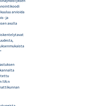
kkinayhdistyksen
nnointikoodi
 kuuluu arvioida
is- ja
ksen avulla
yöskentelytavat
juudesta,
ituksenmukaista
”
kastuksen
 kannalta
itettu
 IIA:n
mmattikunnan
utuneista