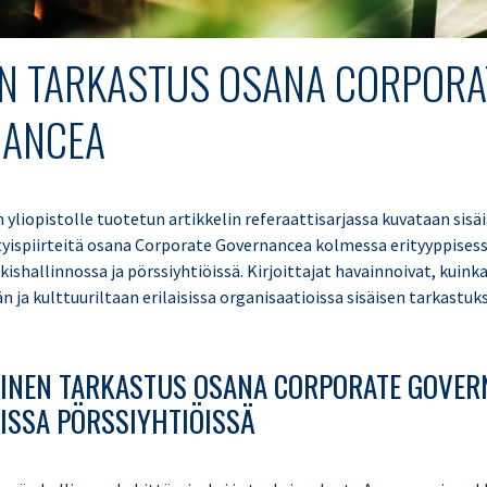
EN TARKASTUS OSANA CORPORA
ANCEA
yliopistolle tuotetun artikkelin referaattisarjassa kuvataan sisä
tyispiirteitä osana Corporate Governancea kolmessa erityyppises
ulkishallinnossa ja pörssiyhtiöissä. Kirjoittajat havainnoivat, kuink
 ja kulttuuriltaan erilaisissa organisaatioissa sisäisen tarkastuk
SÄINEN TARKASTUS OSANA CORPORATE GOVE
ISSA PÖRSSIYHTIÖISSÄ