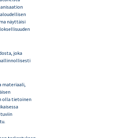
ganisaation
taloudellisen
ema näyttäisi
loksellisuuden
dosta, joka
allinnollisesti
a materiaali,
äisen
 olla tietoinen
ikaisessa
tuviin
tu.