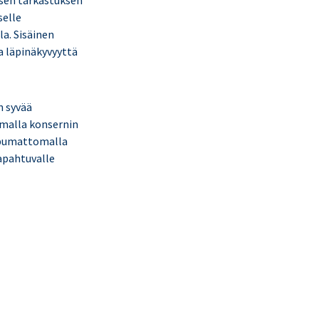
isen tarkastuksen
selle
la. Sisäinen
a läpinäkyvyyttä
n syvää
amalla konsernin
iippumattomalla
tapahtuvalle