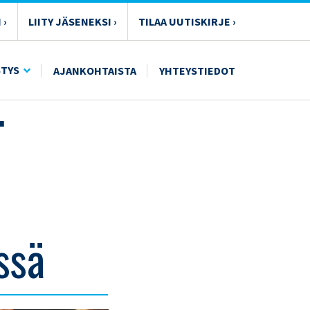
 ›
LIITY JÄSENEKSI ›
TILAA UUTISKIRJE ›
STYS
AJANKOHTAISTA
YHTEYSTIEDOT
.
ssä