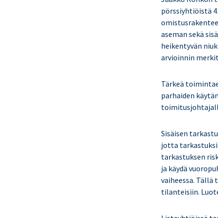
pörssiyhtiöistä 
omistusrakenteen
aseman sekä sisä
heikentyvän niuk
arvioinnin merki
Tärkeä toimintae
parhaiden käytänt
toimitusjohtajall
Sisäisen tarkast
jotta tarkastuks
tarkastuksen ris
ja käydä vuoropu
vaiheessa. Tällä
tilanteisiin. Luo