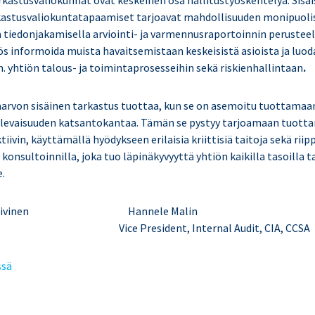
arkastusvaliokunnat ovat keskeinen osa hallitustyöskentelyä. Sisä
kastusvaliokuntatapaamiset tarjoavat mahdollisuuden monipuoli
a tiedonjakamisella arviointi- ja varmennusraportoinnin perusteel
ös informoida muista havaitsemistaan keskeisistä asioista ja luod
. yhtiön talous- ja toimintaprosesseihin sekä riskienhallintaan
.
arvon sisäinen tarkastus tuottaa, kun se on asemoitu tuottamaa
ulevaisuuden katsantokantaa. Tämän se pystyy tarjoamaan tuott
tiivin, käyttämällä hyödykseen erilaisia kriittisiä taitoja sekä r
 konsultoinnilla, joka tuo läpinäkyvyyttä yhtiön kaikilla tasoilla 
e.
kala-Kivinen Hannele Malin
, CIA Vice President, Internal Audit, CIA, CCSA
ssä