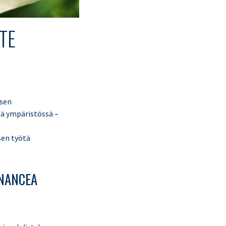
TE
isen
sä ympäristössä –
a
sen työtä
RNANCEA