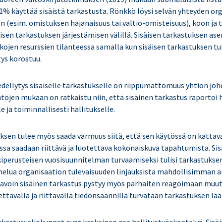
41% käyttää sisäistä tarkastusta. Rönkkö löysi selvän yhteyden or
 (esim. omistuksen hajanaisuus tai valtio-omisteisuus), koon ja 
isen tarkastuksen järjestämisen välillä. Sisäisen tarkastuksen as
kojen resurssien tilanteessa samalla kun sisäisen tarkastuksen tu
tys korostuu.
dellytys sisäiselle tarkastukselle on riippumattomuus yhtiön joh
öjen mukaan on ratkaistu niin, että sisäinen tarkastus raportoi h
e ja toiminnallisesti hallitukselle.
uksen tulee myös saada varmuus siitä, että sen käytössä on kattav
issa saadaan riittävä ja luotettava kokonaiskuva tapahtumista. Sis
kiperusteisen vuosisuunnitelman turvaamiseksi tulisi tarkastuksen
helua organisaation tulevaisuuden linjauksista mahdollisimman a
 tavoin sisäinen tarkastus pystyy myös parhaiten reagoimaan muut
tettavalla ja riittävällä tiedonsaannilla turvataan tarkastuksen laa