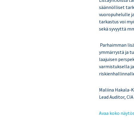
Listayhtiöissä t
säännölliset tar
vuoropuhelulle j
tarkastus voi my
sekä syvyyttä mm
Parhaimman lisä
ymmärrystä ja t
laajuisen perspek
varmistuksella ja
riskienhallinnall
Maliina Ha
Lead Auditor
Avaa koko näytö