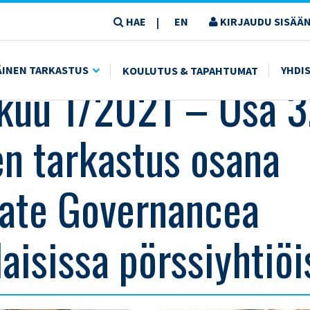
HAE
EN
KIRJAUDU SISÄÄN
|
NEN TARKASTUS OSANA CORPORATE GOVERNANCEA SUOMALAISISSA PÖRSSIYHTIÖISSÄ
ÄINEN TARKASTUS
YHDI
KOULUTUS & TAPAHTUMAT
uu 1/2021 – Osa 3
en tarkastus osana
ate Governancea
aisissa pörssiyhtiöi