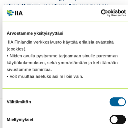
yhteenliittymässä, joka edustaa 35:tä jäsenyhdistystä
Euroopassa ja sen lähialueilla.
Tämä sisäisten tarkastajien laaja verkosto tarjoaa
Arvostamme yksityisyyttäsi
mahdollisuuden esimerkiksi alan parhaiden
käytäntöjen jakamiseen ja vertaisarviointien
IIA Finlandin verkkosivusto käyttää erilaisia evästeitä
tekemiseen, sekä kansainvälisiin tapahtumiin
(cookies).
osallistumiseen. IIA Finland
tukee sisäisten
• Niiden avulla pystymme tarjoamaan sinulle paremman
tarkastajien vuorovaikutusta järjestämällä
käyttökokemuksen, sekä ymmärtämään ja kehittämään
jäsenkokouksia ja koulutustapahtumia, sekä
sivustomme toimintaa.
tarjoamalle mahdollisuuden osallistua yhdistyksen
• Voit muuttaa asetuksiasi milloin vain.
toimikuntien työhön ja pienryhmätoimintaan.
Suostumuksen
Välttämätön
valinta
Mieltymykset