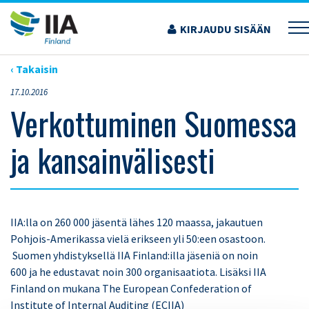
Siirry
sisältöön
KIRJAUDU SISÄÄN
›
VERKOTTUMINEN SUOMESSA JA KANSAINVÄLISESTI
‹ Takaisin
17.10.2016
Verkottuminen Suomessa
ja kansainvälisesti
IIA:lla
on
260 000
jäsentä lähes 120 maassa, jakautuen
Pohjois-Amerikassa vielä erikseen yli 50:een osastoon.
Suomen yhdistyksellä IIA Finland:illa jäseniä on noin
600
ja he edustavat
noin
300
organisaatiota. Lisäksi IIA
Finland on mukana The European Confederation of
Institute of Internal Auditing (ECIIA)