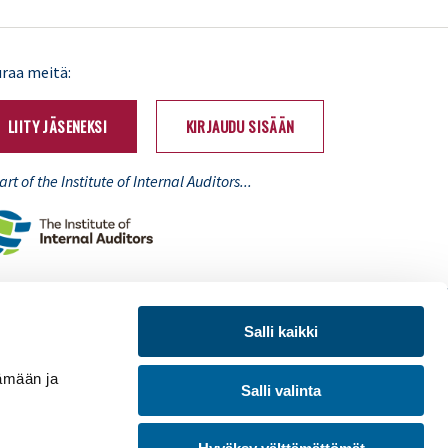
LinkedIn
X
uraa meitä:
(Twitter)
LIITY JÄSENEKSI
KIRJAUDU SISÄÄN
Part of the Institute of Internal Auditors...
inen suunnittelu ja WordPress-toteutus:
redandblue
Salli kaikki
mään ja
Salli valinta