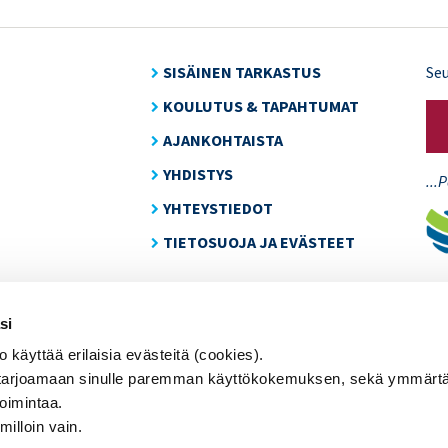
SISÄINEN TARKASTUS
Se
KOULUTUS & TAPAHTUMAT
AJANKOHTAISTA
YHDISTYS
...
YHTEYSTIEDOT
TIETOSUOJA JA EVÄSTEET
Graaf
si
äyttää erilaisia evästeitä (cookies).
arjoamaan sinulle paremman käyttökokemuksen, sekä ymmärtä
toimintaa.
milloin vain.