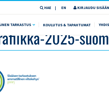
HAE
EN
KIRJAUDU SISÄÄN
|
KA-2025-SUOMEKSI
ÄINEN TARKASTUS
YHDI
KOULUTUS & TAPAHTUMAT
rafiikka-2025-suom