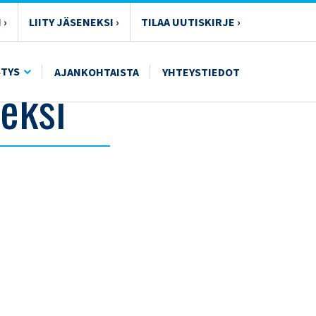
 ›
LIITY JÄSENEKSI ›
TILAA UUTISKIRJE ›
STYS
AJANKOHTAISTA
YHTEYSTIEDOT
eksi