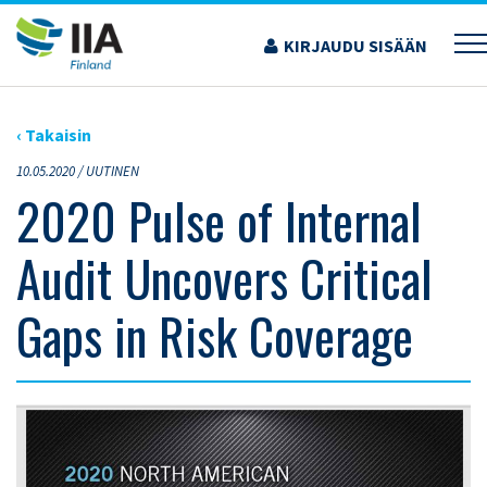
Siirry
sisältöön
KIRJAUDU SISÄÄN
›
ARTIKKELIT
›
2020 PULSE OF INTERNAL AUDIT UNCOVERS CRITICAL GAPS IN
RISK COVERAGE
‹ Takaisin
10.05.2020 /
UUTINEN
2020 Pulse of Internal
Audit Uncovers Critical
Gaps in Risk Coverage