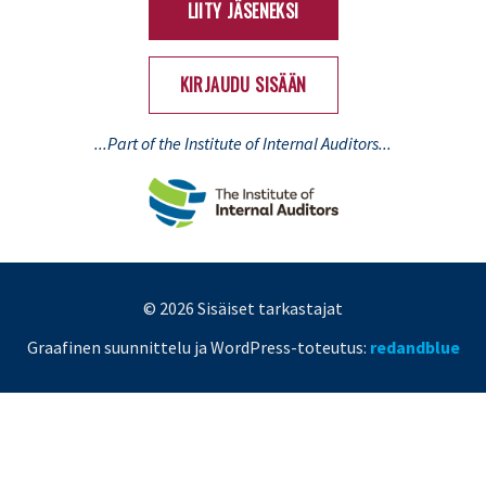
LIITY JÄSENEKSI
KIRJAUDU SISÄÄN
...Part of the Institute of Internal Auditors...
© 2026 Sisäiset tarkastajat
Graafinen suunnittelu ja WordPress-toteutus:
redandblue