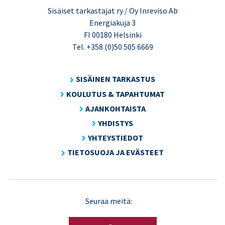
Sisäiset tarkastajat ry / Oy Inreviso Ab
Energiakuja 3
FI 00180 Helsinki
Tel. +358 (0)50 505 6669
SISÄINEN TARKASTUS
KOULUTUS & TAPAHTUMAT
AJANKOHTAISTA
YHDISTYS
YHTEYSTIEDOT
TIETOSUOJA JA EVÄSTEET
LinkedIn
X
Seuraa meitä:
(Twitter)