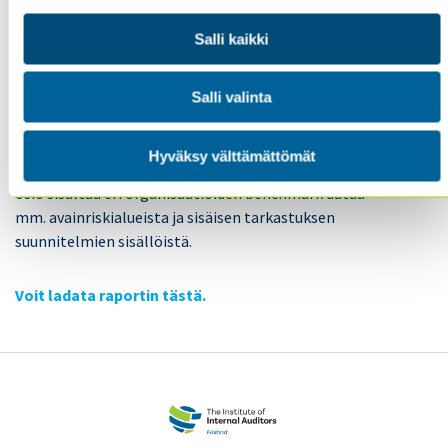
2020 Pulse raportti sisältää analyysin
Salli kaikki
organisaatiotyypeittäin. Ensimmäisessä osassa
keskitytään avainriskialueiden puuttumiseen
tarkastussuunnitelmista. Toisessa osassa käsitellään
Salli valinta
sisäisen tarkastuksen kypsyysasteesta. Kolmannessa
osiossa kuvataan sitä, miten sisäisen tarkastuksen
Hyväksy välttämättömät
johdossa näkyvät eri sukupolvet, ja sukupuolet. Neljäs
osio sisältää eri organisaatioiden benchmark dataa
mm. avainriskialueista ja sisäisen tarkastuksen
suunnitelmien sisällöistä.
Voit ladata raportin tästä.