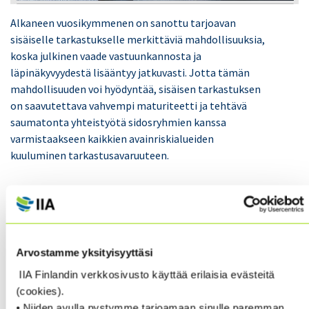
Alkaneen vuosikymmenen on sanottu tarjoavan
sisäiselle tarkastukselle merkittäviä mahdollisuuksia,
koska julkinen vaade vastuunkannosta ja
läpinäkyvyydestä lisääntyy jatkuvasti. Jotta tämän
mahdollisuuden voi hyödyntää, sisäisen tarkastuksen
on saavutettava vahvempi maturiteetti ja tehtävä
saumatonta yhteistyötä sidosryhmien kanssa
varmistaakseen kaikkien avainriskialueiden
kuuluminen tarkastusavaruuteen.
2020 Pulse of Internal Audit paljastaa vakavia
puutteita sisäisen tarkastuksen kattavuudessa,
seuraavat avainriskialueet esimerkkeinä:
Arvostamme yksityisyyttäsi
Melkein kolmannes vastanneista ei sisällyttänyt
IIA Finlandin verkkosivusto käyttää erilaisia evästeitä
kyberturvallisuutta tai tietotekniikkaa
(cookies).
tarkastussuunnitelmiin
• Niiden avulla pystymme tarjoamaan sinulle paremman