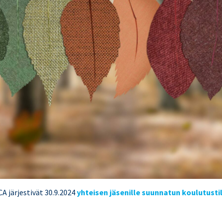
CA järjestivät 30.9.2024
yhteisen
jäsenille suunnatun koulutusti