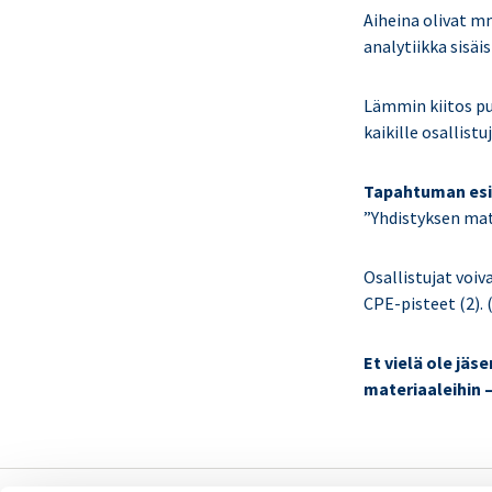
Aiheina olivat m
analytiikka sisäi
Lämmin kiitos puh
kaikille osallistuj
Tapahtuman esit
”Yhdistyksen mat
Osallistujat voi
CPE-pisteet (2). 
Et vielä ole jäs
materiaaleihin 