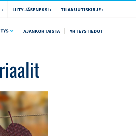
 ›
LIITY JÄSENEKSI ›
TILAA UUTISKIRJE ›
STYS
AJANKOHTAISTA
YHTEYSTIEDOT
n
iaalit