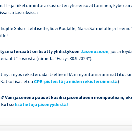
m. IT- ja liiketoimintatarkastusten yhteensovittaminen, kyberturva
sissä tarkastuksissa.
ujille Sakari Lehtiselle, Suvi Koukille, Maria Salmelalle ja Teemu Y
ille!
ysmateriaalit on lisätty yhdistyksen
Jäsenosioon
, josta löyd
eriaalit” -osiosta
(nimellä
”Esitys 30.9.2024”).
vat nyt myös rekisteröidä itselleen IIA:n myöntämiä ammattitutkin
(Katso lisätietoa
CPE-pisteistä ja niiden rekisteröinnistä
)
en? Vain jäsenenä pääset käsiksi jäsenalueen monipuolisiin, eks
– katso
lisätietoja jäsenyydestä!