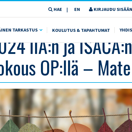
HAE
EN
KIRJAUDU SISÄÄN
|
MATERIAALIT
ÄINEN TARKASTUS
YHDI
KOULUTUS & TAPAHTUMAT
024 IIA:n ja ISACA:
okous OP:llä – Mater