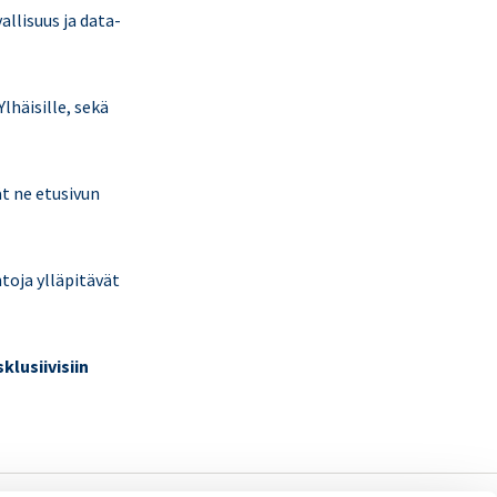
llisuus ja data-
lhäisille, sekä
ät ne etusivun
toja ylläpitävät
klusiivisiin