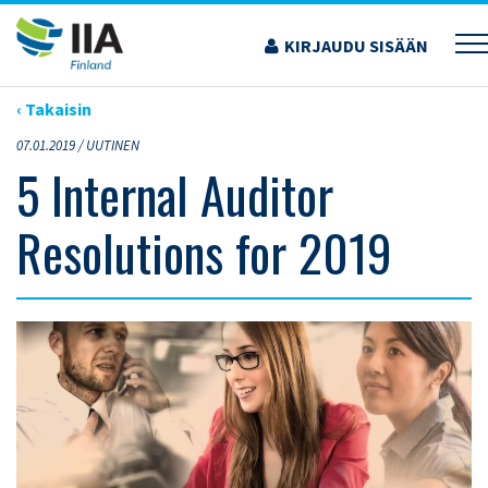
Siirry
sisältöön
KIRJAUDU SISÄÄN
›
ARTIKKELIT
›
5 INTERNAL AUDITOR RESOLUTIONS FOR 2019
‹ Takaisin
07.01.2019 /
UUTINEN
5 Internal Auditor
Resolutions for 2019