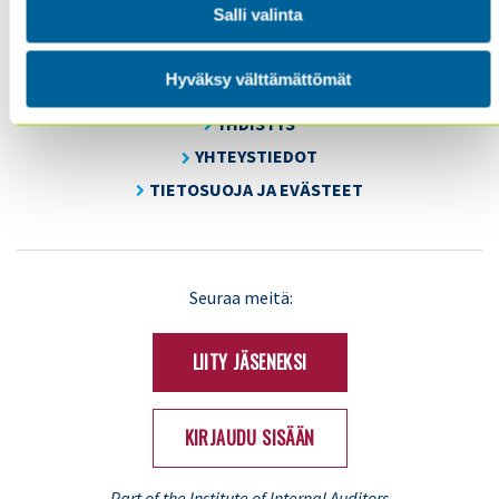
Salli valinta
SISÄINEN TARKASTUS
KOULUTUS & TAPAHTUMAT
Hyväksy välttämättömät
AJANKOHTAISTA
YHDISTYS
YHTEYSTIEDOT
TIETOSUOJA JA EVÄSTEET
LinkedIn
X
Seuraa meitä:
(Twitter)
LIITY JÄSENEKSI
KIRJAUDU SISÄÄN
...Part of the Institute of Internal Auditors...