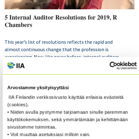
5 Internal Auditor Resolutions for 2019, R
Chambers
This year’s list of resolutions reflects the rapid and
almost continuous change that the profession is
experiencing. Now, like never before, internal auditors
must be aware, attuned, agile, innovative, courageous,
and committed.
Arvostamme yksityisyyttäsi
Top 5 Resolutions for 2019:
IIA Finlandin verkkosivusto käyttää erilaisia evästeitä
1 Keep your head out of the sand and take on difficult risks.
(cookies).
• Niiden avulla pystymme tarjoamaan sinulle paremman
käyttökokemuksen, sekä ymmärtämään ja kehittämään
2 If you see something, say something.
sivustomme toimintaa.
• Voit muuttaa asetuksiasi milloin vain.
3 Sharpen your technology tools.