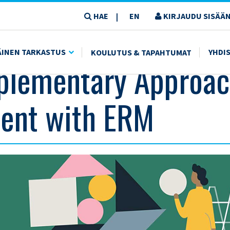
HAE
EN
KIRJAUDU SISÄÄN
|
RM
ÄINEN TARKASTUS
YHDI
KOULUTUS & TAPAHTUMAT
plementary Approac
ent with ERM