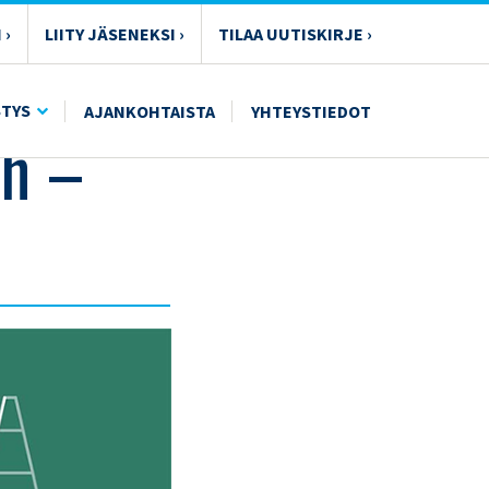
 ›
LIITY JÄSENEKSI ›
TILAA UUTISKIRJE ›
STYS
AJANKOHTAISTA
YHTEYSTIEDOT
h –