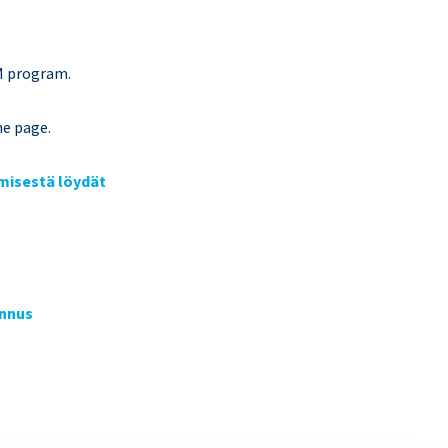
RM program.
he page.
tymisestä löydät
ennus