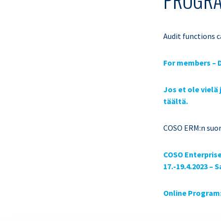
PROGRA
Audit functions 
For members – D
Jos et ole vielä
täältä.
COSO ERM:n suori
COSO Enterprise
17.-19.4.2023 – 
Online Program: