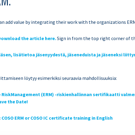
M.
can add value by integrating their work with the organizations E
ownload the article here.
Sign in from the top right corner of t
 jäsen, lisätietoa jäsenyydestä, jäseneduista ja jäseneksi liit
ttamiseen löytyy esimerkiksi seuraavia mahdollisuuksia:
 RiskManagement (ERM) -riskienhallinnan sertifikaatti valm
Save the Date!
 COSO ERM or COSO IC certificate training in English