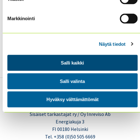
Search results for: tietoturva | Sisäiset tarkastajat
ry (theiia.fi)
Markkinointi
Search results for: resilience | Sisäiset tarkastajat
ry (theiia.fi)
Näytä tiedot
Search results for: continuity | Sisäiset tarkastajat
ry (theiia.fi)
Salli kaikki
Salli valinta
Hyväksy välttämättömät
Sisäiset tarkastajat ry / Oy Inreviso Ab
Energiakuja 3
FI 00180 Helsinki
Tel. +358 (0)50 505 6669