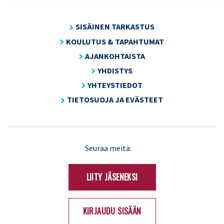
SISÄINEN TARKASTUS
KOULUTUS & TAPAHTUMAT
AJANKOHTAISTA
YHDISTYS
YHTEYSTIEDOT
TIETOSUOJA JA EVÄSTEET
LinkedIn
X
Seuraa meitä:
(Twitter)
LIITY JÄSENEKSI
KIRJAUDU SISÄÄN