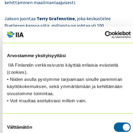
kehittäminen maailmanlaajuisesti.
Jakson juontaa
Terry Grafenstine
, joka keskustelee
Pugliesen kanssa siitä, millaista on johtaa yli 100
maassa toimivaa globaalia ammattiyhteisöä aikana,
jolloin toimintaympäristö, teknologia ja odotukset
muuttuvat nopeasti.
Arvostamme yksityisyyttäsi
KESKEISIÄ TEEMOJA JAKSOSSA
IIA Finlandin verkkosivusto käyttää erilaisia evästeitä
(cookies).
• Niiden avulla pystymme tarjoamaan sinulle paremman
🔹
Viisi vuotta johtajuutta:
mitä on opittu ja miten
käyttökokemuksen, sekä ymmärtämään ja kehittämään
ammattikunta on kehittynyt
sivustomme toimintaa.
🔹
Globaalin järjestön johtaminen:
vaikutusvallalla
• Voit muuttaa asetuksiasi milloin vain.
johtaminen, sitouttaminen ja kulttuurinen
monimuotoisuus
🔹
Standardien modernisointi ja
Suostumuksen
edunvalvonta:
miten varmistetaan ammattikunnan
Välttämätön
valinta