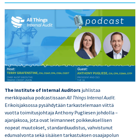
The Institute of Internal Auditors
juhlistaa
merkkipaalua podcastissaan
All Things Internal Audit
.
Erikoisjaksossa pysähdytään tarkastelemaan viittä
vuotta toimitusjohtaja
Anthony Pugliese
n johdolla –
ajanjaksoa, jota ovat leimanneet poikkeuksellisen
nopeat muutokset, standardiuudistus, vahvistunut
edunvalvonta sekä sisäisen tarkastuksen osaajapolun