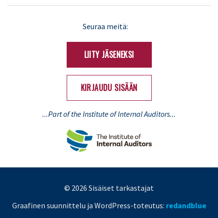
LinkedIn
X
Seuraa meitä:
(Twitter)
LIITY JÄSENEKSI
KIRJAUDU SISÄÄN
...Part of the Institute of Internal Auditors...
© 2026 Sisäiset tarkastajat
Graafinen suunnittelu ja WordPress-toteutus:
redandblue