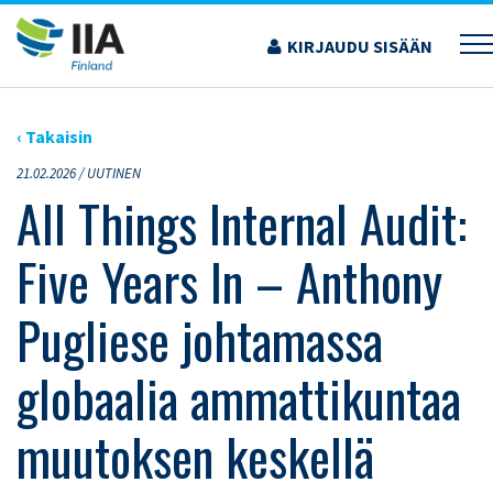
Siirry
sisältöön
KIRJAUDU SISÄÄN
›
ARTIKKELIT
›
ALL THINGS INTERNAL AUDIT: FIVE YEARS IN – ANTHONY PUGLIESE
JOHTAMASSA GLOBAALIA AMMATTIKUNTAA MUUTOKSEN KESKELLÄ
‹ Takaisin
21.02.2026 /
UUTINEN
All Things Internal Audit:
Five Years In – Anthony
Pugliese johtamassa
globaalia ammattikuntaa
muutoksen keskellä