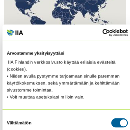
Arvostamme yksityisyyttäsi
IIA Finlandin verkkosivusto käyttää erilaisia evästeitä
(cookies).
• Niiden avulla pystymme tarjoamaan sinulle paremman
käyttökokemuksen, sekä ymmärtämään ja kehittämään
Ammattitutkintojen hinnat nousevat 1.4.2017 alkaen.
sivustomme toimintaa.
Löydät tietoa uusista hinnoistamme
• Voit muuttaa asetuksiasi milloin vain.
kansainvälisiltä sivuiltamme.
Lisätietoa
ammattitutkinnoista myös
Suostumuksen
kotisivuiltamme.
Välttämätön
valinta