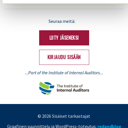
LinkedIn
X
Seuraa meitä:
(Twitter)
LIITY JÄSENEKSI
KIRJAUDU SISÄÄN
...Part of the Institute of Internal Auditors...
© 2026 Sisäiset tarkastajat
Graafinen suunnittelu ja WordPress-toteutus:
redandblue