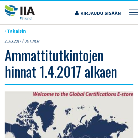
Siirry
sisältöön
KIRJAUDU SISÄÄN
›
ARTIKKELIT
›
AMMATTITUTKINTOJEN HINNAT 1.4.2017 ALKAEN
‹ Takaisin
29.03.2017 /
UUTINEN
Ammattitutkintojen
hinnat 1.4.2017 alkaen