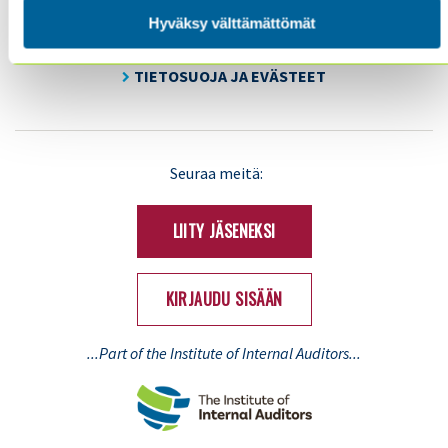
YHDISTYS
Hyväksy välttämättömät
YHTEYSTIEDOT
TIETOSUOJA JA EVÄSTEET
LinkedIn
X
Seuraa meitä:
(Twitter)
LIITY JÄSENEKSI
KIRJAUDU SISÄÄN
...Part of the Institute of Internal Auditors...