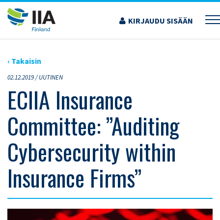
Siirry
sisältöön
KIRJAUDU SISÄÄN
›
ARTIKKELIT
›
ECIIA INSURANCE COMMITTEE: ”AUDITING CYBERSECURITY WITHIN
INSURANCE FIRMS”
‹ Takaisin
02.12.2019 /
UUTINEN
ECIIA Insurance
Committee: ”Auditing
Cybersecurity within
Insurance Firms”