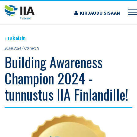
Siirry
sisältöön
KIRJAUDU SISÄÄN
›
ARTIKKELIT
›
BUILDING AWARENESS CHAMPION 2024 -TUNNUSTUS IIA
FINLANDILLE!
‹ Takaisin
20.08.2024 /
UUTINEN
Building Awareness
Champion 2024 -
tunnustus IIA Finlandille!