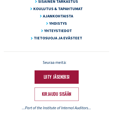
SISÄINEN TARKASTUS
KOULUTUS & TAPAHTUMAT
AJANKOHTAISTA
YHDISTYS
YHTEYSTIEDOT
TIETOSUOJA JA EVÄSTEET
LinkedIn
X
Seuraa meitä:
(Twitter)
LIITY JÄSENEKSI
KIRJAUDU SISÄÄN
...Part of the Institute of Internal Auditors...