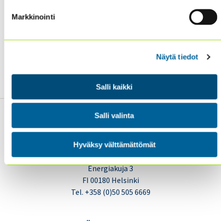
Finlandille myös
onnittelukirjeen Building
Markkinointi
Awareness Champion Award:in johdosta.
✨
Haluatko mukaan alan eteenpäin viemiseen? Katso
Näytä tiedot
lisätietoa jäsenyydestä, jäseneduista ja jäseneksi
liittymisestä
!
Salli kaikki
Salli valinta
Hyväksy välttämättömät
Sisäiset tarkastajat ry / Oy Inreviso Ab
Energiakuja 3
FI 00180 Helsinki
Tel. +358 (0)50 505 6669