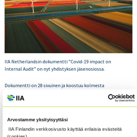
IIA Netherlandsin dokumentti ”Covid-19 impact on
Internal Audit” on nyt yhdistyksen jäsenosiossa.
Dokumentti on 28 sivuinen ja koostuu kolmesta
kokonaisuudesta;
Sisäinen tarkastus ja rooli kriisinhallinnassa,
Miten nykyinen kriisiaika vaikuttaa sisäiseen
Arvostamme yksityisyyttäsi
tarkastukseen
IIA Finlandin verkkosivusto käyttää erilaisia evästeitä
Kyselytutkimus – tarkastusjohtajien näkemys edellä
(cookies).