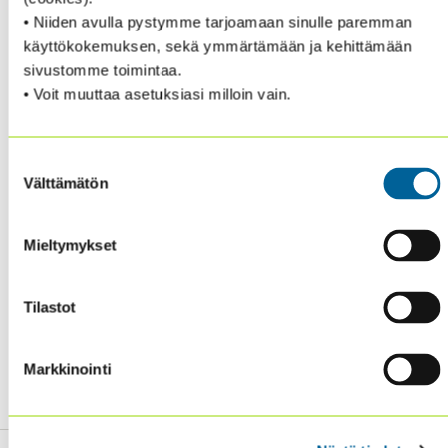
olevista asioista.
• Niiden avulla pystymme tarjoamaan sinulle paremman
käyttökokemuksen, sekä ymmärtämään ja kehittämään
Kirjaudu sisään jäsenalueelle ja mene sitten sen
sivustomme toimintaa.
etusivulla kohtaan ”Ladattavat tiedostot”
• Voit muuttaa asetuksiasi milloin vain.
Suostumuksen
Välttämätön
valinta
Mieltymykset
Tilastot
Markkinointi