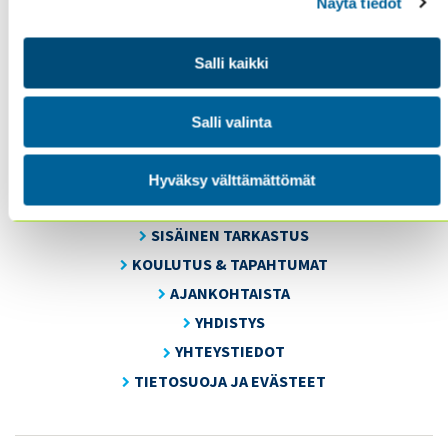
Näytä tiedot
Salli kaikki
Sisäiset tarkastajat ry / Oy Inreviso Ab
Energiakuja 3
Salli valinta
FI 00180 Helsinki
Tel. +358 (0)50 505 6669
Hyväksy välttämättömät
SISÄINEN TARKASTUS
KOULUTUS & TAPAHTUMAT
AJANKOHTAISTA
YHDISTYS
YHTEYSTIEDOT
TIETOSUOJA JA EVÄSTEET