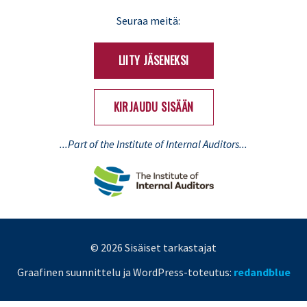
LinkedIn
X
Seuraa meitä:
(Twitter)
LIITY JÄSENEKSI
KIRJAUDU SISÄÄN
...Part of the Institute of Internal Auditors...
© 2026 Sisäiset tarkastajat
Graafinen suunnittelu ja WordPress-toteutus:
redandblue