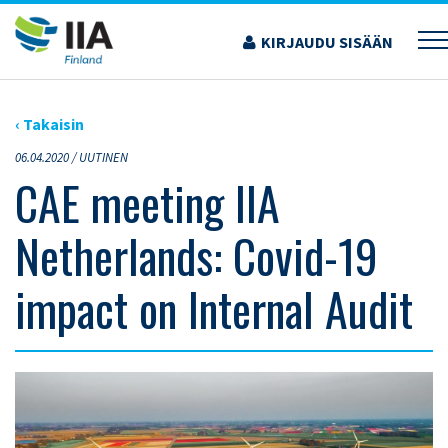
Siirry
sisältöön
KIRJAUDU SISÄÄN
›
ARTIKKELIT
›
CAE MEETING IIA NETHERLANDS: COVID-19 IMPACT ON INTERNAL
AUDIT
‹ Takaisin
06.04.2020 /
UUTINEN
CAE meeting IIA
Netherlands: Covid-19
impact on Internal Audit