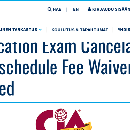
HAE
EN
KIRJAUDU SISÄÄN
|
LE FEE WAIVER EXTENDED
ÄINEN TARKASTUS
YHDI
KOULUTUS & TAPAHTUMAT
ication Exam Cancel
schedule Fee Waive
ed