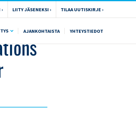
 ›
LIITY JÄSENEKSI ›
TILAA UUTISKIRJE ›
STYS
AJANKOHTAISTA
YHTEYSTIEDOT
ations
r