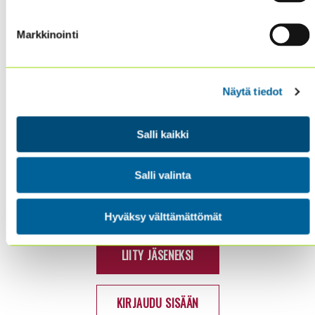
Markkinointi
SISÄINEN TARKASTUS
KOULUTUS & TAPAHTUMAT
AJANKOHTAISTA
Näytä tiedot
YHDISTYS
YHTEYSTIEDOT
Salli kaikki
TIETOSUOJA JA EVÄSTEET
Salli valinta
LinkedIn
X
Seuraa meitä:
Hyväksy välttämättömät
(Twitter)
LIITY JÄSENEKSI
KIRJAUDU SISÄÄN