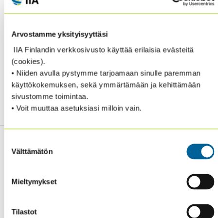
Arvostamme yksityisyyttäsi
IIA Finlandin verkkosivusto käyttää erilaisia evästeitä
(cookies).
EFFECTIVE 15 JUNE 2023, A CHARACTER
• Niiden avulla pystymme tarjoamaan sinulle paremman
REFERENCE WILL NO LONGER BE REQUIRED TO
käyttökokemuksen, sekä ymmärtämään ja kehittämään
APPLY TO ANY CERTIFICATION PROGRAM.
sivustomme toimintaa.
• Voit muuttaa asetuksiasi milloin vain.
Suostumuksen
Välttämätön
valinta
Sisäiset tarkastajat ry / Oy Inreviso Ab
Mieltymykset
Energiakuja 3
FI 00180 Helsinki
Tilastot
Tel. +358 (0)50 505 6669