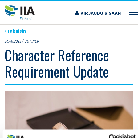
Siirry
sisältöön
KIRJAUDU SISÄÄN
›
ARTIKKELIT
›
CHARACTER REFERENCE REQUIREMENT UPDATE
‹ Takaisin
24.06.2023 /
UUTINEN
Character Reference
Requirement Update