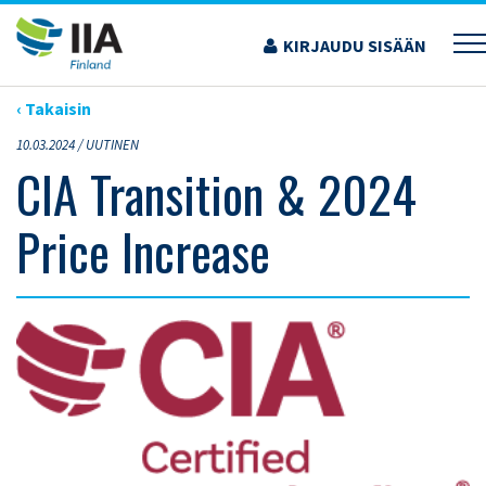
Siirry
sisältöön
KIRJAUDU SISÄÄN
›
ARTIKKELIT
›
CIA TRANSITION & 2024 PRICE INCREASE
‹ Takaisin
10.03.2024 /
UUTINEN
CIA Transition & 2024
Price Increase