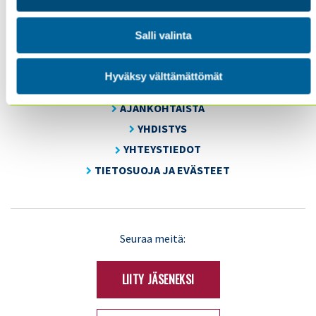
FI 00180 Helsinki
Tel. +358 (0)50 505 6669
Salli valinta
SISÄINEN TARKASTUS
Hyväksy välttämättömät
KOULUTUS & TAPAHTUMAT
AJANKOHTAISTA
YHDISTYS
YHTEYSTIEDOT
TIETOSUOJA JA EVÄSTEET
LinkedIn
X
Seuraa meitä:
(Twitter)
LIITY JÄSENEKSI