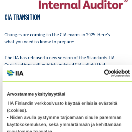
CIA TRANSITION
Changes are coming to the CIA exams in 2025. Here’s
what you need to know to prepare:
The IIA has released a new version of the Standards. IIA
Certifications will publish updated CIA syllabi that
align with the new Standards no later than May 2024.
The updated CIA exams will be released starting in
2025.
Arvostamme yksityisyyttäsi
A list of candidate scenarios, FAQs, and additional
IIA Finlandin verkkosivusto käyttää erilaisia evästeitä
details are available at
theiia.org/CIA2025
.
(cookies).
• Niiden avulla pystymme tarjoamaan sinulle paremman
2024 PRICE INCREASE
käyttökokemuksen, sekä ymmärtämään ja kehittämään
sivustomme toimintaa.