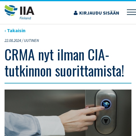
Siirry
sisältöön
KIRJAUDU SISÄÄN
›
ARTIKKELIT
›
CRMA NYT ILMAN CIA-TUTKINNON SUORITTAMISTA!
‹ Takaisin
22.08.2024 /
UUTINEN
CRMA nyt ilman CIA-
tutkinnon suorittamista!