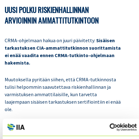
UUSI POLKU RISKIENHALLINNAN
ARVIOINNIN AMMATTITUTKINTOON
CRMA-ohjelmaan hakua on juuri päivitetty:
Sisäisen
tarkastuksen CIA
-ammattitutkinnon suorittamista
ei enää vaadita ennen CRMA-tutkinto-ohjelmaan
hakemista.
Muutoksella pyritään siihen, että CRMA-tutkinnosta
tulisi helpommin saavutettava riskienhallinnan ja
varmistuksen ammattilaisille, kun tarvetta
laajempaan sisäisen tarkastuksen sertifiointiin ei enää
ole.
Tämän odotetaan monipuolistavan hakijajoukkoa ja
lisäävän CRMA-ammattitutkinnon arvoa alalla