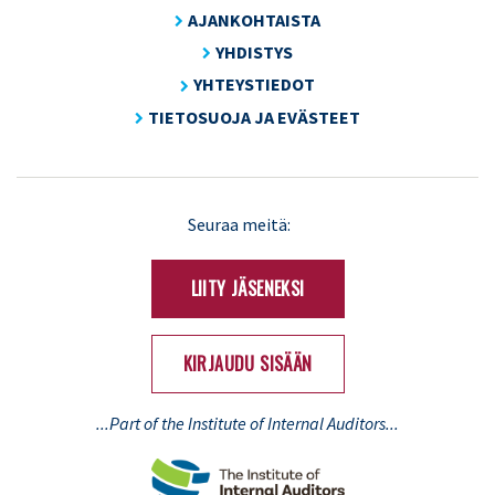
AJANKOHTAISTA
YHDISTYS
YHTEYSTIEDOT
TIETOSUOJA JA EVÄSTEET
LinkedIn
X
Seuraa meitä:
(Twitter)
LIITY JÄSENEKSI
KIRJAUDU SISÄÄN
...Part of the Institute of Internal Auditors...