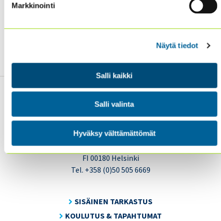
Markkinointi
Lisätä arvoa organisaatiollesi luotettavana
neuvonantajana
Näytä tiedot
Lue lisää
CRMA-ammattitutkinnosta
!
Salli kaikki
Salli valinta
Hyväksy välttämättömät
Sisäiset tarkastajat ry / Oy Inreviso Ab
Energiakuja 3
FI 00180 Helsinki
Tel. +358 (0)50 505 6669
SISÄINEN TARKASTUS
KOULUTUS & TAPAHTUMAT