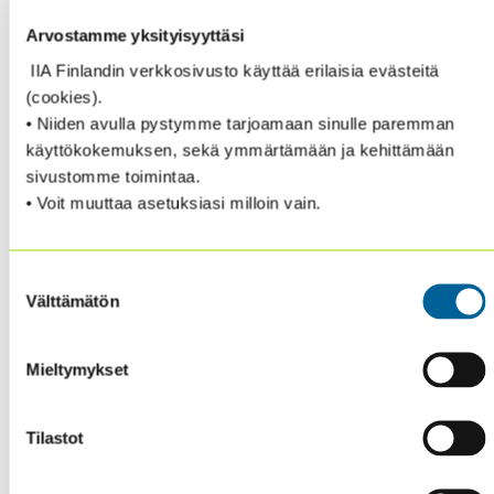
entisestään.
Arvostamme yksityisyyttäsi
MIKÄ ON CRMA-TUTKINTO?
IIA Finlandin verkkosivusto käyttää erilaisia evästeitä
(cookies).
• Niiden avulla pystymme tarjoamaan sinulle paremman
Certification in Risk Management Assurance (CRMA)
käyttökokemuksen, sekä ymmärtämään ja kehittämään
on Institute of Internal Auditors:in (IIA) hallinnoima
sivustomme toimintaa.
Riskienhallinnan arvioinnin ammattitutkinto.
• Voit muuttaa asetuksiasi milloin vain.
CRMA:n avulla pystyt todistamaan riskienhallinnan
syvällisen ymmärtämisen sekä taidot, joilla tuetaan
Suostumuksen
tehokkaasti tarkastusta ja ylintä johtoa. CRMA
Välttämätön
valinta
osoittaa, että sinulla on kyky:
Mieltymykset
Varmistaa riskienhallinnan ja hallinnon
ydinliiketoimintaprosessit
Kouluttaa johtoa ja tarkastuskomiteaa riskeistä ja
Tilastot
riskienhallintakonsepteista
Tarjota laadunvarmistusta ja itsearviointia