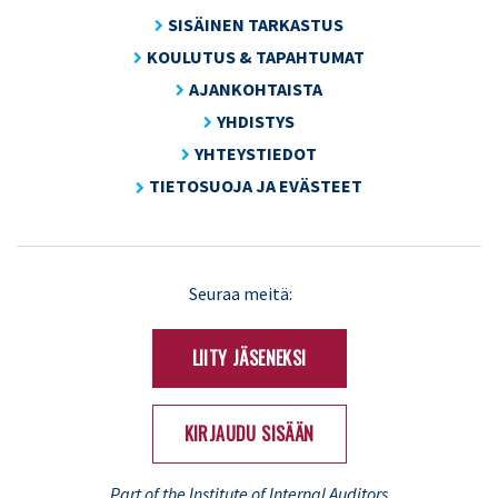
SISÄINEN TARKASTUS
KOULUTUS & TAPAHTUMAT
AJANKOHTAISTA
YHDISTYS
YHTEYSTIEDOT
TIETOSUOJA JA EVÄSTEET
LinkedIn
X
Seuraa meitä:
(Twitter)
LIITY JÄSENEKSI
KIRJAUDU SISÄÄN
...Part of the Institute of Internal Auditors...