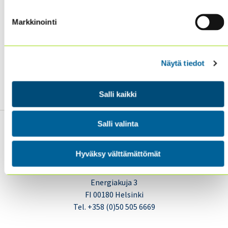
Prevention and Detection
, which aims to help define
cybersecurity operations, identify its components,
Markkinointi
consider relevant control guidance in IT control
frameworks, and understanding approaches to
auditing cybersecurity operations.
Näytä tiedot
Download the document from here.
Salli kaikki
Salli valinta
Hyväksy välttämättömät
Sisäiset tarkastajat ry / Oy Inreviso Ab
Energiakuja 3
FI 00180 Helsinki
Tel. +358 (0)50 505 6669