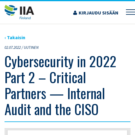
Siirry
sisältöön
KIRJAUDU SISÄÄN
›
ARTIKKELIT
›
CYBERSECURITY IN 2022 PART 2 – CRITICAL PARTNERS — INTERNAL
AUDIT AND THE CISO
‹ Takaisin
02.07.2022 /
UUTINEN
Cybersecurity in 2022
Part 2 – Critical
Partners — Internal
Audit and the CISO