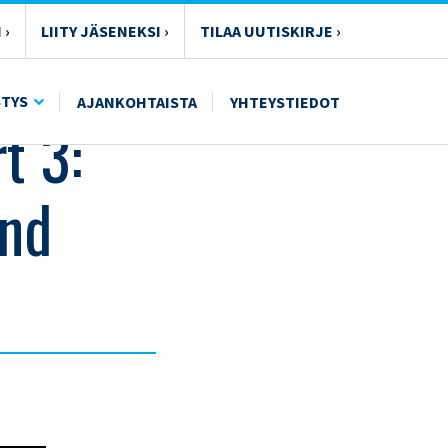
 ›
LIITY JÄSENEKSI ›
TILAA UUTISKIRJE ›
STYS
AJANKOHTAISTA
YHTEYSTIEDOT
t 3:
and