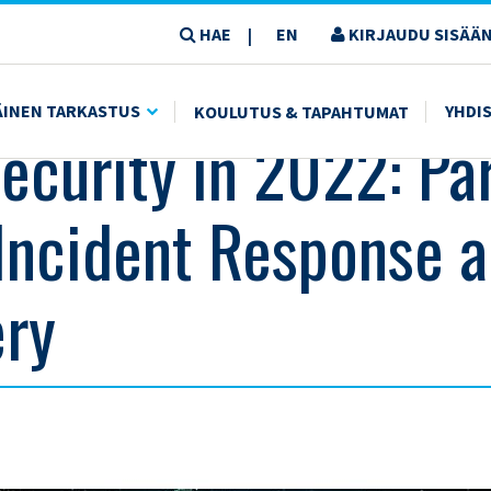
HAE
EN
KIRJAUDU SISÄÄN
|
SPONSE AND RECOVERY
ÄINEN TARKASTUS
YHDI
KOULUTUS & TAPAHTUMAT
ecurity in 2022: Par
Incident Response 
ry