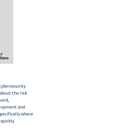
cybersecurity
about the risk
oard,
elopment and
pecifically where
 quickly