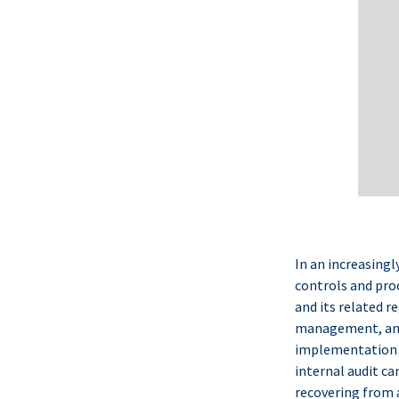
In an increasingl
controls and pro
and its related 
management, and 
implementation o
internal audit ca
recovering from 