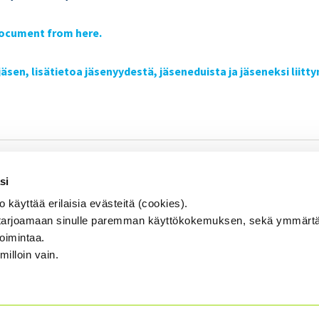
ocument from here.
 jäsen, lisätietoa jäsenyydestä, jäseneduista ja jäseneksi liit
SISÄINEN TARKASTUS
Se
si
KOULUTUS & TAPAHTUMAT
äyttää erilaisia evästeitä (cookies).
AJANKOHTAISTA
arjoamaan sinulle paremman käyttökokemuksen, sekä ymmärtä
toimintaa.
YHDISTYS
...
milloin vain.
YHTEYSTIEDOT
TIETOSUOJA JA EVÄSTEET