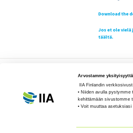
Download the d
Jos et ole vielä
täältä.
Sisäiset tarkastajat ry /
Arvostamme yksityisyyttä
Oy Inreviso Ab
IIA Finlandin verkkosivusto k
Energiakuja 3
• Niiden avulla pystymme t
FI 00180 Helsinki
kehittämään sivustomme 
• Voit muuttaa asetuksiasi 
Tel. +358 (0)50 505 6669