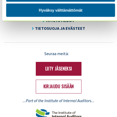
AJANKOHTAISTA
Hyväksy välttämättömät
YHDISTYS
YHTEYSTIEDOT
TIETOSUOJA JA EVÄSTEET
LinkedIn
X
Seuraa meitä:
(Twitter)
LIITY JÄSENEKSI
KIRJAUDU SISÄÄN
...Part of the Institute of Internal Auditors...