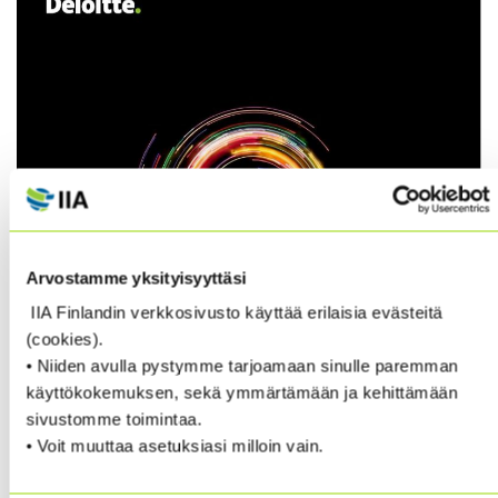
Arvostamme yksityisyyttäsi
IIA Finlandin verkkosivusto käyttää erilaisia evästeitä
(cookies).
• Niiden avulla pystymme tarjoamaan sinulle paremman
käyttökokemuksen, sekä ymmärtämään ja kehittämään
sivustomme toimintaa.
• Voit muuttaa asetuksiasi milloin vain.
Deloitte is pleased to issue their latest paper on the
information technology hot topics for Internal Audit