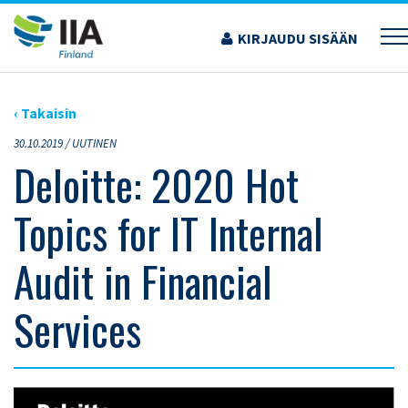
Siirry
sisältöön
KIRJAUDU SISÄÄN
›
ARTIKKELIT
›
DELOITTE: 2020 HOT TOPICS FOR IT INTERNAL AUDIT IN
FINANCIAL SERVICES
‹ Takaisin
30.10.2019 /
UUTINEN
Deloitte: 2020 Hot
Topics for IT Internal
Audit in Financial
Services