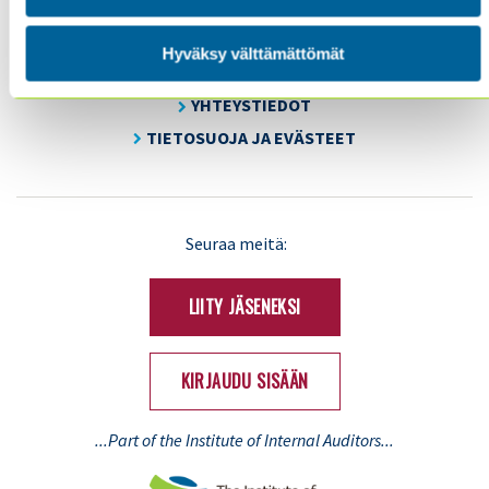
KOULUTUS & TAPAHTUMAT
AJANKOHTAISTA
Hyväksy välttämättömät
YHDISTYS
YHTEYSTIEDOT
TIETOSUOJA JA EVÄSTEET
LinkedIn
X
Seuraa meitä:
(Twitter)
LIITY JÄSENEKSI
KIRJAUDU SISÄÄN
...Part of the Institute of Internal Auditors...