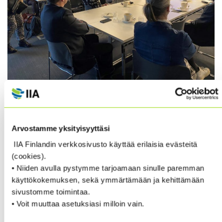
IIA Finland kokoontui keskiviikkona 26.2.2020
Deloittelle Ruoholahteen kuukausikokouksen
merkeissä. Lämmin kiitos Deloittelle tilaisuuden
isännöinnistä!
Arvostamme yksityisyyttäsi
IIA Finlandin verkkosivusto käyttää erilaisia evästeitä
Aiheina olivat mm. Ilmastoriskien huomioiminen
(cookies).
sisäisen tarkastuksen työssä ja Whistleblower
• Niiden avulla pystymme tarjoamaan sinulle paremman
direktiivi. Alustajina toimivat Deloittelta Nina
käyttökokemuksen, sekä ymmärtämään ja kehittämään
Killström ja Ake Turunen.
sivustomme toimintaa.
• Voit muuttaa asetuksiasi milloin vain.
Kokouksen materiaalit ovat nyt yhdistyksen