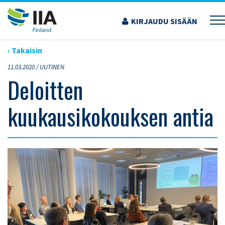
Siirry
sisältöön
KIRJAUDU SISÄÄN
›
ARTIKKELIT
›
DELOITTEN KUUKAUSIKOKOUKSEN ANTIA
‹ Takaisin
11.03.2020 /
UUTINEN
Deloitten
kuukausikokouksen antia