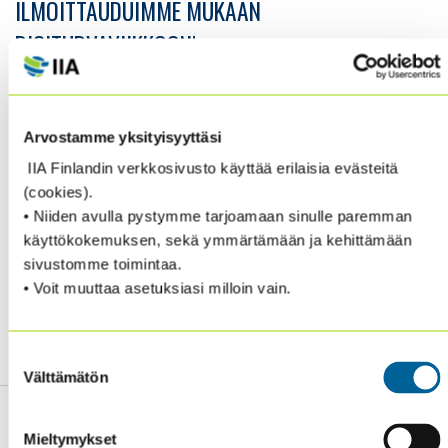
ILMOITTAUDUIMME MUKAAN
DIGITURVAVIIKKOON!
DIGITURVAVIIKKO MA-PE 10.–14.10.2022
Arvostamme yksityisyyttäsi
IIA Finlandin verkkosivusto käyttää erilaisia evästeitä
Digiturvaviikko on virtuaalinen teemaviikko, joka
(cookies).
tarjoaa käytännön keinoja digiturvallisuuden
• Niiden avulla pystymme tarjoamaan sinulle paremman
parantamiseen organisaatioiden johtajille, digiturvan
käyttökokemuksen, sekä ymmärtämään ja kehittämään
asiantuntijoille sekä aivan kaikille, jotka ovat
sivustomme toimintaa.
kiinnostuneita arjen ja kodin digiturvasta.
• Voit muuttaa asetuksiasi milloin vain.
Digiturvaviikon tallenteet.
Suostumuksen
Välttämätön
valinta
Mieltymykset