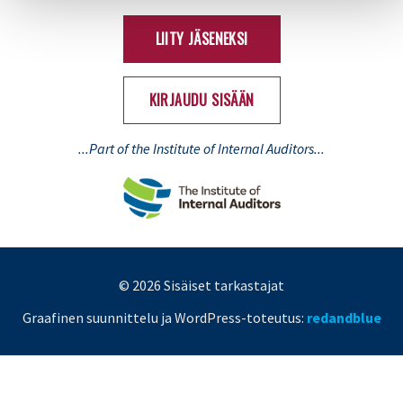
(Twitter)
LIITY JÄSENEKSI
KIRJAUDU SISÄÄN
...Part of the Institute of Internal Auditors...
© 2026 Sisäiset tarkastajat
Graafinen suunnittelu ja WordPress-toteutus:
redandblue