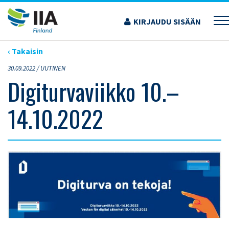
Siirry
sisältöön
KIRJAUDU SISÄÄN
›
ARTIKKELIT
›
DIGITURVAVIIKKO 10.–14.10.2022
‹ Takaisin
30.09.2022 /
UUTINEN
Digiturvaviikko 10.–
14.10.2022