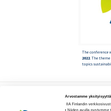
The conference w
2022
. The theme 
topics sustainabil
Sisäiset tarkastajat ry /
Arvostamme yksityisyyttä
Oy Inreviso Ab
IIA Finlandin verkkosivusto k
Energiakuja 3
• Niiden avulla pystymme t