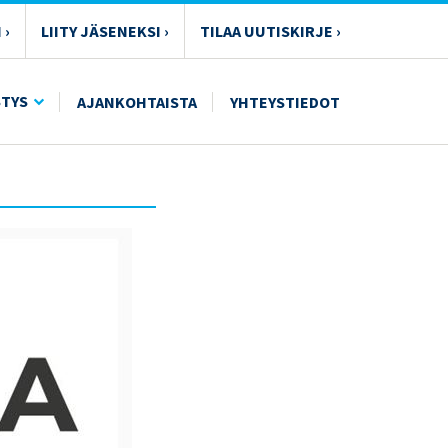
 ›
LIITY JÄSENEKSI ›
TILAA UUTISKIRJE ›
STYS
AJANKOHTAISTA
YHTEYSTIEDOT