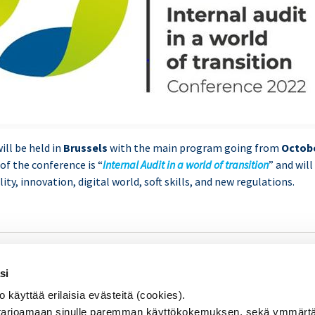
ill be held in
Brussels
with the main program going from
Octobe
of the conference is “
Internal Audit in a world of transition
” and wil
ity, innovation, digital world, soft skills, and new regulations.
SISÄINEN TARKASTUS
Se
si
KOULUTUS & TAPAHTUMAT
äyttää erilaisia evästeitä (cookies).
AJANKOHTAISTA
arjoamaan sinulle paremman käyttökokemuksen, sekä ymmärtä