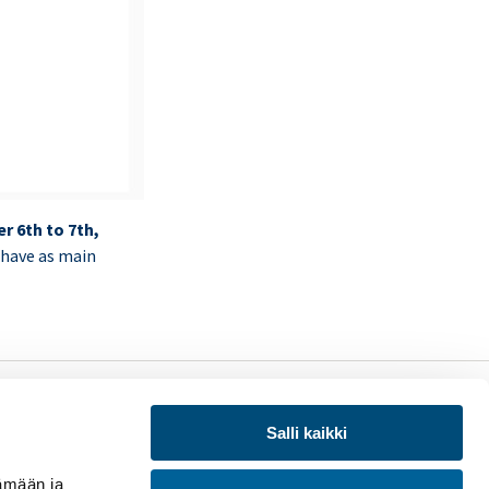
r 6th to 7th,
l have as main
LinkedIn
X
uraa meitä:
(Twitter)
Salli kaikki
LIITY JÄSENEKSI
KIRJAUDU SISÄÄN
mään ja