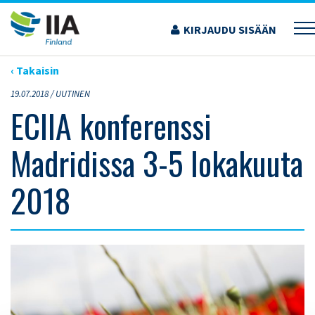
Siirry
sisältöön
KIRJAUDU SISÄÄN
›
ARTIKKELIT
›
ECIIA KONFERENSSI MADRIDISSA 3-5 LOKAKUUTA 2018
‹ Takaisin
19.07.2018 /
UUTINEN
ECIIA konferenssi
Madridissa 3-5 lokakuuta
2018