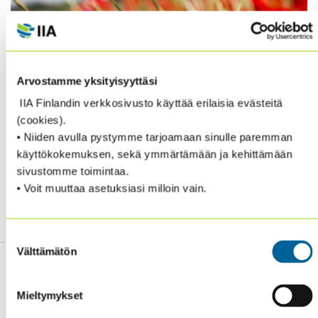
Arvostamme yksityisyyttäsi
IIA Finlandin verkkosivusto käyttää erilaisia evästeitä
(cookies).
• Niiden avulla pystymme tarjoamaan sinulle paremman
Lisätietoa konferenssista, ohjelmasta ja
käyttökokemuksen, sekä ymmärtämään ja kehittämään
ilmoittautumisesta oheisesta linkistä :
sivustomme toimintaa.
• Voit muuttaa asetuksiasi milloin vain.
http://www.superinternalauditors2018.com/en/
Suostumuksen
Välttämätön
valinta
Mieltymykset