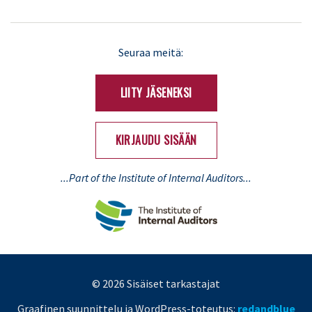
LinkedIn
X
Seuraa meitä:
(Twitter)
LIITY JÄSENEKSI
KIRJAUDU SISÄÄN
...Part of the Institute of Internal Auditors...
© 2026 Sisäiset tarkastajat
Graafinen suunnittelu ja WordPress-toteutus:
redandblue