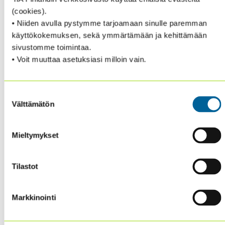
🤝 Not a member yet?
Join here!
(cookies).
• Niiden avulla pystymme tarjoamaan sinulle paremman
VIIMEISIMMÄT UUTISET
käyttökokemuksen, sekä ymmärtämään ja kehittämään
sivustomme toimintaa.
ECIIA:LTA
• Voit muuttaa asetuksiasi milloin vain.
Suostumuksen
➡️ Löydät tuoreimman ECIIA-uutiskirjeen
Välttämätön
valinta
kirjauduttuasi jäsenalueelle, ”
ECIIA & Global
”-
ylävalikosta
Mieltymykset
Samasta paikasta löydät myös viimeisimmät IIA’s The
Global Connection -uutiskirjeet, sekä molempien
Tilastot
aiemmat numerot.
🤝
Et vielä jäsen? Katso
lisätietoa jäsenyydestä,
Markkinointi
jäseneduista ja jäseneksi liittymisestä!