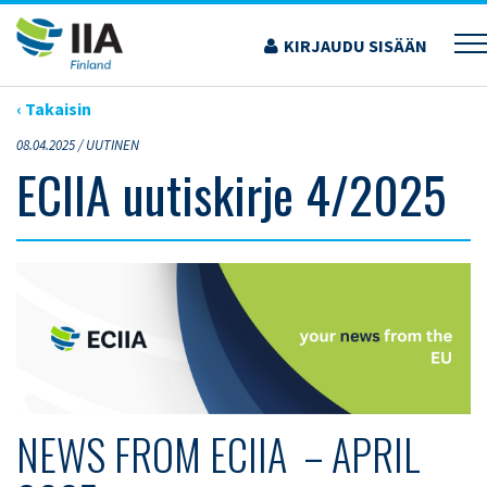
Siirry
sisältöön
KIRJAUDU SISÄÄN
›
ARTIKKELIT
›
ECIIA UUTISKIRJE 4/2025
‹ Takaisin
08.04.2025 /
UUTINEN
ECIIA uutiskirje 4/2025
NEWS FROM ECIIA – APRIL