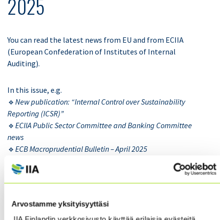
2025
You can read the latest news from EU and from ECIIA
(European Confederation of Institutes of Internal
Auditing).
In this issue, e.g.
🔹
New publication: “Internal Control over Sustainability
Reporting (ICSR)”
🔹
ECIIA Public Sector Committee and Banking Committee
news
🔹
ECB Macroprudential Bulletin – April 2025
🔹
Etc!
➡️
Read
the latest ECIIA newsletter at the
member
section after signing in, under ”
ECIIA & Global
”
Arvostamme yksityisyyttäsi
IIA Finlandin verkkosivusto käyttää erilaisia evästeitä