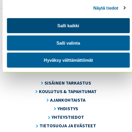
Näytä tiedot
Salli kaikki
Sisäiset tarkastajat ry / Oy Inreviso Ab
Salli valinta
Energiakuja 3
FI 00180 Helsinki
Hyväksy välttämättömät
Tel. +358 (0)50 505 6669
SISÄINEN TARKASTUS
KOULUTUS & TAPAHTUMAT
AJANKOHTAISTA
YHDISTYS
YHTEYSTIEDOT
TIETOSUOJA JA EVÄSTEET