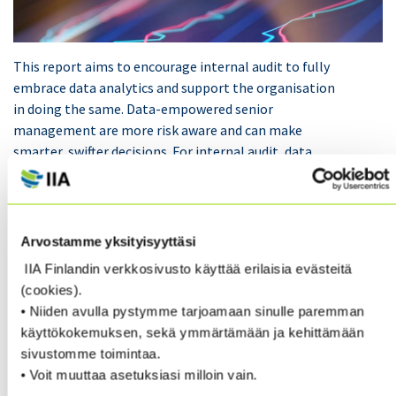
This report aims to encourage internal audit to fully
embrace data analytics and support the organisation
in doing the same. Data-empowered senior
management are more risk aware and can make
smarter, swifter decisions. For internal audit, data
analytics enables faster assurance and more incisive
insights for the organisation to act on. The case for
adopting a data-led approach has never been more
urgent.
Arvostamme yksityisyyttäsi
IIA Finlandin verkkosivusto käyttää erilaisia evästeitä
To explore how the profession is progressing in its use
(cookies).
of data analytics and AI/machine learning, the
• Niiden avulla pystymme tarjoamaan sinulle paremman
Chartered Institute of Internal Auditors hosted three
käyttökokemuksen, sekä ymmärtämään ja kehittämään
roundtable discussions in August 2022 on the topic, in
sivustomme toimintaa.
which members shared their insights and
• Voit muuttaa asetuksiasi milloin vain.
experiences. Building on this, we sat down with senior