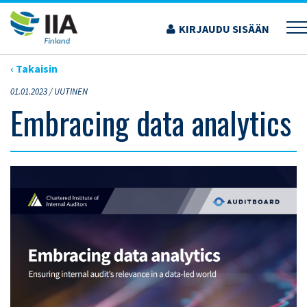
Siirry
sisältöön
KIRJAUDU SISÄÄN
›
ARTIKKELIT
›
EMBRACING DATA ANALYTICS
‹ Takaisin
01.01.2023 /
UUTINEN
Embracing data analytics