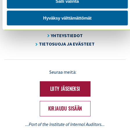
Salli valinta
SISÄINEN TARKASTUS
KOULUTUS & TAPAHTUMAT
Hyväksy välttämättömät
AJANKOHTAISTA
YHDISTYS
YHTEYSTIEDOT
TIETOSUOJA JA EVÄSTEET
LinkedIn
X
Seuraa meitä:
(Twitter)
LIITY JÄSENEKSI
KIRJAUDU SISÄÄN
...Part of the Institute of Internal Auditors...