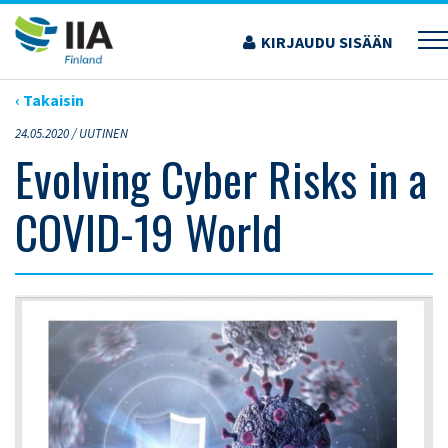
Siirry
sisältöön
KIRJAUDU SISÄÄN
›
ARTIKKELIT
›
EVOLVING CYBER RISKS IN A COVID-19 WORLD
‹ Takaisin
24.05.2020 /
UUTINEN
Evolving Cyber Risks in a
COVID-19 World