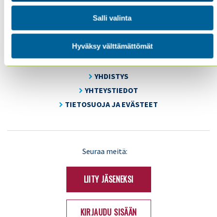
Tel. +358 (0)50 505 6669
Salli valinta
SISÄINEN TARKASTUS
Hyväksy välttämättömät
KOULUTUS & TAPAHTUMAT
AJANKOHTAISTA
YHDISTYS
YHTEYSTIEDOT
TIETOSUOJA JA EVÄSTEET
LinkedIn
X
Seuraa meitä:
(Twitter)
LIITY JÄSENEKSI
KIRJAUDU SISÄÄN