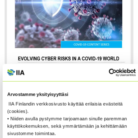
Arvostamme yksityisyyttäsi
IIA Finlandin verkkosivusto käyttää erilaisia evästeitä
(cookies).
• Niiden avulla pystymme tarjoamaan sinulle paremman
The latest
IAF/IIA/Partner release with Wolters Kluwer,
käyttökokemuksen, sekä ymmärtämään ja kehittämään
Evolving Cyber Risks in a COVID-19 World
, examines many
sivustomme toimintaa.