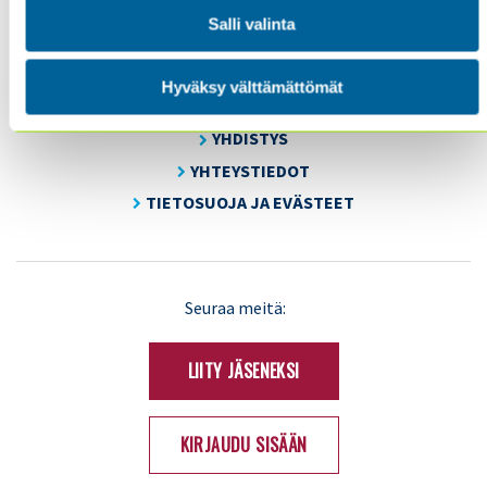
Salli valinta
SISÄINEN TARKASTUS
KOULUTUS & TAPAHTUMAT
Hyväksy välttämättömät
AJANKOHTAISTA
YHDISTYS
YHTEYSTIEDOT
TIETOSUOJA JA EVÄSTEET
LinkedIn
X
Seuraa meitä:
(Twitter)
LIITY JÄSENEKSI
KIRJAUDU SISÄÄN