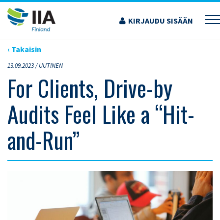
Siirry
sisältöön
KIRJAUDU SISÄÄN
›
ARTIKKELIT
›
FOR CLIENTS, DRIVE-BY AUDITS FEEL LIKE A “HIT-AND-RUN”
‹ Takaisin
13.09.2023 /
UUTINEN
For Clients, Drive-by
Audits Feel Like a “Hit-
and-Run”