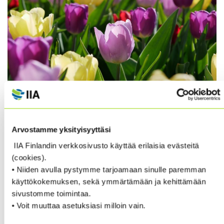
Arvostamme yksityisyyttäsi
Richard Chambers, 27 April 2020
IIA Finlandin verkkosivusto käyttää erilaisia evästeitä
(cookies).
Each year, the Association of Certified Fraud Examiners
• Niiden avulla pystymme tarjoamaan sinulle paremman
(ACFE) publishes a
”Report to the Nations,”
which
käyttökokemuksen, sekä ymmärtämään ja kehittämään
shares results of its annual Global Fraud Survey. The
sivustomme toimintaa.
findings reflect the significant role that internal audit
• Voit muuttaa asetuksiasi milloin vain.
plays, and the value it adds, in detecting and deterring
fraud. Indeed, internal audit consistently ranks second