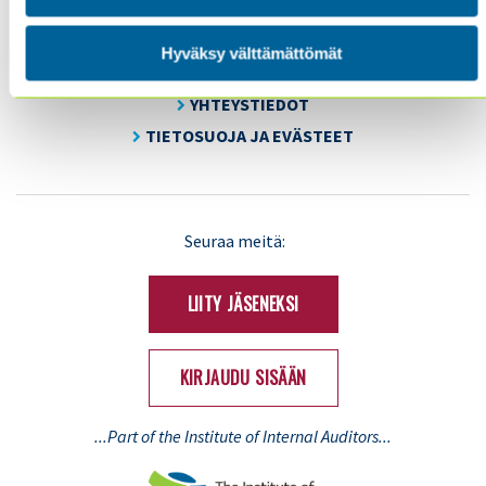
KOULUTUS & TAPAHTUMAT
AJANKOHTAISTA
Hyväksy välttämättömät
YHDISTYS
YHTEYSTIEDOT
TIETOSUOJA JA EVÄSTEET
LinkedIn
X
Seuraa meitä:
(Twitter)
LIITY JÄSENEKSI
KIRJAUDU SISÄÄN
...Part of the Institute of Internal Auditors...