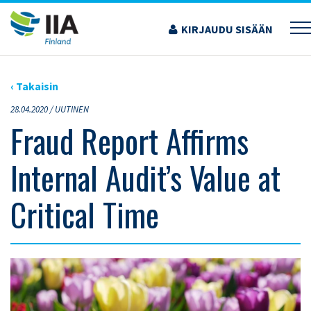
Siirry
sisältöön
KIRJAUDU SISÄÄN
›
ARTIKKELIT
›
FRAUD REPORT AFFIRMS INTERNAL AUDIT’S VALUE AT CRITICAL
TIME
‹ Takaisin
28.04.2020 /
UUTINEN
Fraud Report Affirms
Internal Audit’s Value at
Critical Time