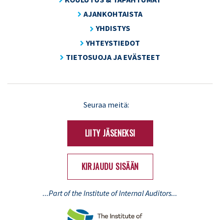
AJANKOHTAISTA
YHDISTYS
YHTEYSTIEDOT
TIETOSUOJA JA EVÄSTEET
LinkedIn
X
Seuraa meitä:
(Twitter)
LIITY JÄSENEKSI
KIRJAUDU SISÄÄN
...Part of the Institute of Internal Auditors...