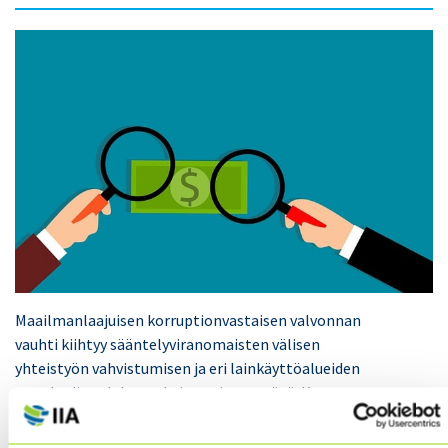
Maailmanlaajuisen korruptionvastaisen valvonnan
vauhti kiihtyy sääntelyviranomaisten välisen
yhteistyön vahvistumisen ja eri lainkäyttöalueiden
standardien yhdenmukaistamisen myötä.
Kun
tärkeimmät sääntelyjärjestelmät lähentyvät toisiaan,
organisaatioihin kohdistuu kasvavaa painetta