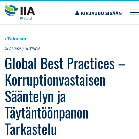
Siirry
sisältöön
KIRJAUDU SISÄÄN
›
ARTIKKELIT
›
GLOBAL BEST PRACTICES – KORRUPTIONVASTAISEN SÄÄNTELYN
JA TÄYTÄNTÖÖNPANON TARKASTELU
‹ Takaisin
24.02.2026 /
UUTINEN
Global Best Practices –
Korruptionvastaisen
Sääntelyn ja
Täytäntöönpanon
Tarkastelu