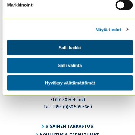
käytännön neuvoja tarkastajilla on hyvät valmiudet
Markkinointi
tukea organisaatioitaan korruptioriskien
tehokkaammassa hallinnassa.
Näytä tiedot
📖
Lue julkaisu
📖
Salli kaikki
Salli valinta
Hyväksy välttämättömät
Sisäiset tarkastajat ry / Oy Inreviso Ab
Energiakuja 3
FI 00180 Helsinki
Tel. +358 (0)50 505 6669
SISÄINEN TARKASTUS
KOULUTUS & TAPAHTUMAT