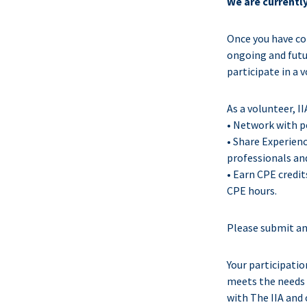
We are currentl
Once you have com
ongoing and futur
participate in a 
As a volunteer, I
• Network with p
• Share Experienc
professionals and
• Earn CPE credi
CPE hours.
Please submit an
Your participatio
meets the needs 
with The IIA and 