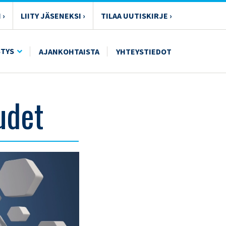
 ›
LIITY JÄSENEKSI ›
TILAA UUTISKIRJE ›
STYS
AJANKOHTAISTA
YHTEYSTIEDOT
udet