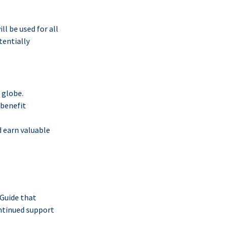
l be used for all
tentially
 globe.
 benefit
d earn valuable
 Guide that
ontinued support