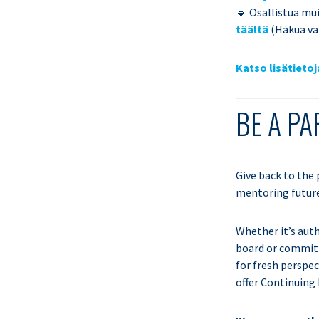
🔹 Osallistua mu
täältä
(Hakua var
Katso lisätietoj
BE A PA
Give back to the
mentoring future
Whether it’s auth
board or committ
for fresh perspec
offer Continuing 