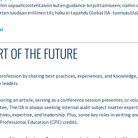
ihin vapaahtoistehtäiviin kuten guidance-kirjoittamiseen; näihin 
ten luodaan erillinen tili; haku ei tapahdu Global IIA -tunnuksilla
a!
RT OF THE FUTURE
 profession by sharing best practices, experiences, and knowledge
 leaders.
oring an article, serving as a conference session presenter, or vo
ee, The IIA is always seeking internal audit subject matter exper
tives, expertise, and leadership. Plus, some key roles in writing a
Professional Education (CPE) credits.