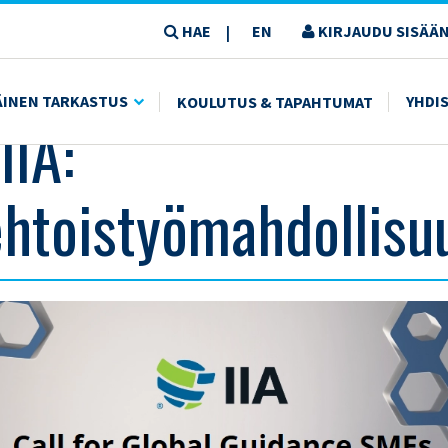
HAE
EN
KIRJAUDU SISÄÄN
|
ÄINEN TARKASTUS
YHDI
KOULUTUS & TAPAHTUMAT
IIA:
htoistyömahdollisu