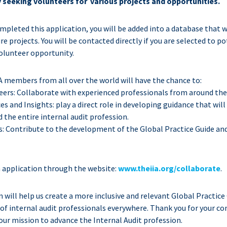
y seeking volunteers for various projects and opportunities.
pleted this application, you will be added into a database that wil
e projects. You will be contacted directly if you are selected to po
volunteer opportunity.
IA members from all over the world will have the chance to:
eers: Collaborate with experienced professionals from around the
es and Insights: play a direct role in developing guidance that will
 the entire internal audit profession.
ts: Contribute to the development of the Global Practice Guide an
 application through the website:
www.theiia.org/collaborate
.
n will help us create a more inclusive and relevant Global Practice
of internal audit professionals everywhere. Thank you for your c
our mission to advance the Internal Audit profession.