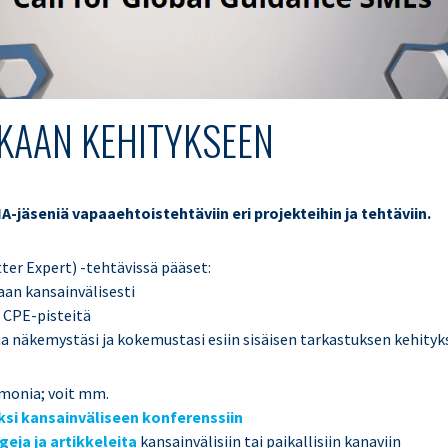
KAAN KEHITYKSEEN
IIA-jäseniä vapaaehtoistehtäviin eri projekteihin ja tehtäviin.
ter Expert) -tehtävissä pääset:
an kansainvälisesti
 CPE-pisteitä
näkemystäsi ja kokemustasi esiin sisäisen tarkastuksen kehityk
monia; voit mm.
ksi kansainväliseen konferenssiin
geja ja artikkeleita
kansainvälisiin tai paikallisiin kanaviin