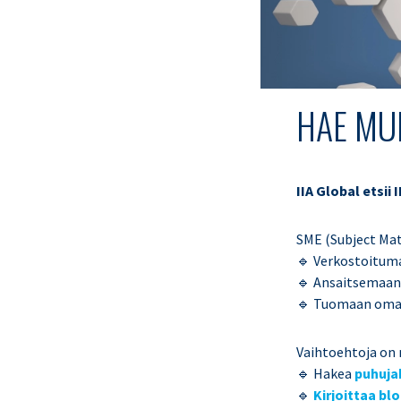
HAE MU
IIA Global etsii 
SME (Subject Mat
🔹 Verkostoituma
🔹 Ansaitsemaan
🔹 Tuomaan omaa 
Vaihtoehtoja on 
🔹 Hakea
puhuja
🔹
Kirjoittaa blo