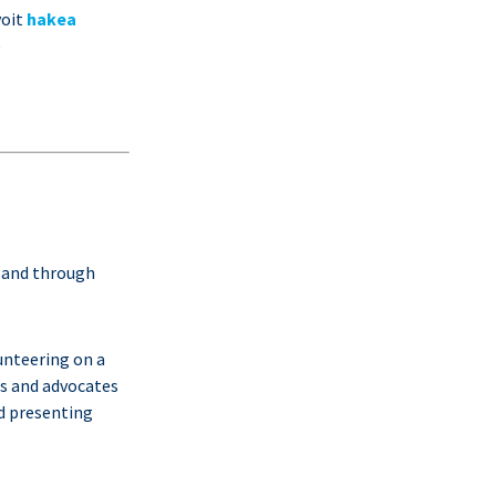
voit
hakea
)
, and through
lunteering on a
ts and advocates
nd presenting